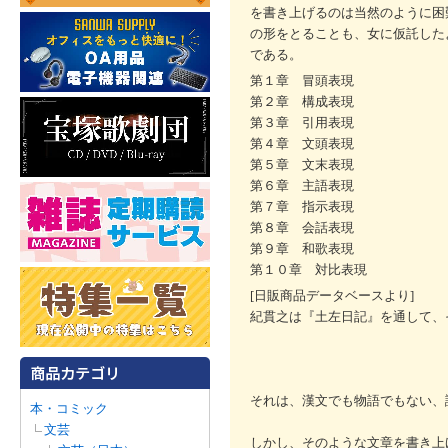
を書き上げるのは当然のように困
の形をとることも、女に仮託した
である。
第１章 冒頭表現
第２章 構成表現
第３章 引用表現
第４章 文頭表現
第５章 文末表現
第６章 主語表現
第７章 指示表現
第８章 会話表現
第９章 和歌表現
第１０章 対比表現
[日販商品データベースより]
紀貫之は『土左日記』を通して、
それは、漢文でも物語でもない、
本・コミック
文芸
しかし、そのような文章を書き上