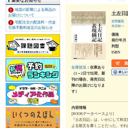
重要なお知らせ
地震の影響による商品の
土左日
お届けについて
笠間書院
宅配注文の配送料・代金
半沢幹一
引換手数料改定のお知らせ
価格
発行年月
判型
ISBN
在庫状況
：在庫あり
（1～2日で出荷、新
刊の場合、発売日以
降のお届けになりま
す）
内容情報
[BOOKデータベースより]
『土左日記』は、いかにして和文
よる散文を書くことだった。それ