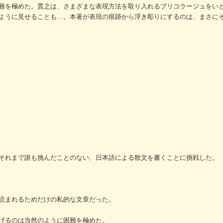
難を極めた。貫之は、さまざまな表現方法を取り入れるブリコラージュをい
ように見せることも…。本著が表現の痕跡から浮き彫りにするのは、まさに
それまで誰も挑んだことのない、日本語による散文を書くことに挑戦した。
読まれるためだけの私的な文章だった。
げるのは当然のように困難を極めた。