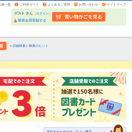
店舗一覧
ご利用ガイド
よくあるご質問
お問い合わせ
サイトマップ
ゲスト さん
（
ログイン
）
新規会員登録する
詳細検索
検索のヒント
本好きのためのオンライン書店