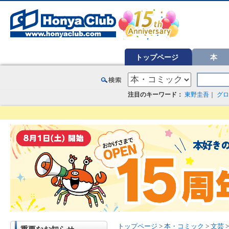
オンライン書店【ホンヤクラブ】はお好きな本屋での受け取りで送料無料！新刊予約・通販も。本（書籍）、雑誌、漫
トップページ
本
注目のキーワード：
東野圭吾
｜
グロ
トップページ
>
本・コミック
>
文芸