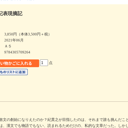
記表現摘記
3,850円（本体3,500円＋税）
2021年06月
Ａ５
9784305709264
点
散文の創始になりえたのか？紀貫之が目指したのは、それまで誰も挑んだこ
は、漢文でも物語でもない、読まれるためだけの、私的な文章だった。しか