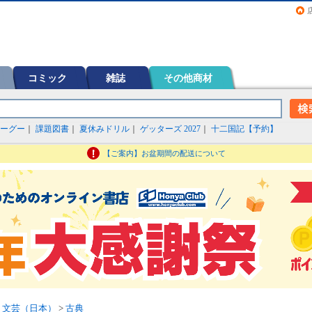
画（コミック）など在庫も充実
コミック
雑誌
その他商材
ーグー
｜
課題図書
｜
夏休みドリル
｜
ゲッターズ 2027
｜
十二国記【予約】
【ご案内】お盆期間の配送について
>
文芸（日本）
>
古典