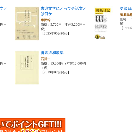
文と
古典文学にとって会話文と
更級日
は何か
菅原孝
価格：5
半沢幹一
税）
0円＋
価格：5,720円（本体5,200円＋
【193
税）
【2025年05月発売】
御裳濯和歌集
石川一
0円＋
価格：13,200円（本体12,000円
＋税）
【2019年02月発売】