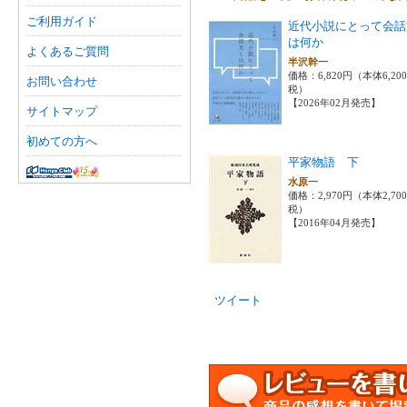
ご利用ガイド
近代小説にとって会話
は何か
よくあるご質問
半沢幹一
価格：6,820円（本体6,20
お問い合わせ
税）
【2026年02月発売】
サイトマップ
初めての方へ
平家物語 下
水原一
価格：2,970円（本体2,70
税）
【2016年04月発売】
ツイート