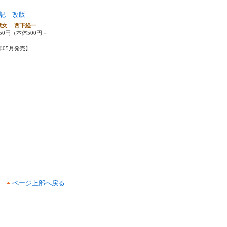
記 改版
標女 西下経一
50円（本体500円＋
0年05月発売】
ページ上部へ戻る