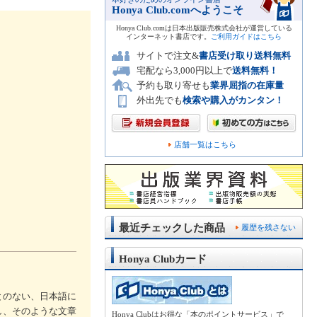
Honya Club.comへようこそ
Honya Club.comは日本出版販売株式会社が運営している
インターネット書店です。
ご利用ガイドはこちら
サイトで注文&
書店受け取り送料無料
宅配なら3,000円以上で
送料無料！
予約も取り寄せも
業界屈指の在庫量
外出先でも
検索や購入がカンタン！
店舗一覧はこちら
最近チェックした商品
履歴を残さない
Honya Clubカード
とのない、日本語に
し、そのような文章
Honya Clubはお得な「本のポイントサービス」で