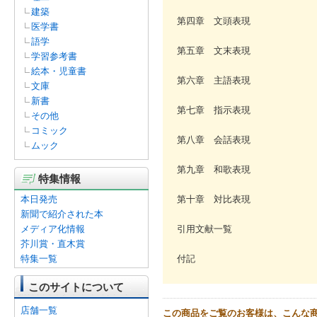
建築
第四章 文頭表現
医学書
語学
第五章 文末表現
学習参考書
絵本・児童書
第六章 主語表現
文庫
新書
第七章 指示表現
その他
コミック
第八章 会話表現
ムック
第九章 和歌表現
特集情報
本日発売
第十章 対比表現
新聞で紹介された本
メディア化情報
引用文献一覧
芥川賞・直木賞
特集一覧
付記
このサイトについて
店舗一覧
この商品をご覧のお客様は、こんな