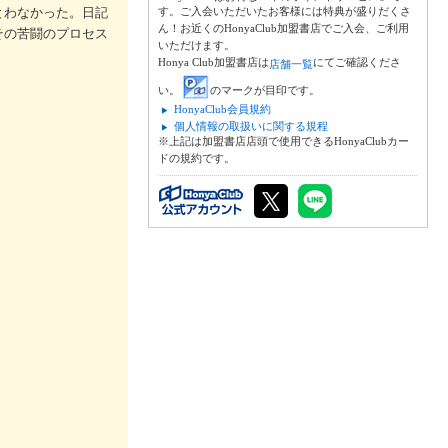
とわなかった。日記
す。ご入会いただいたお客様には特典が盛りだくさ
ん！お近くのHonyaClub加盟書店でご入会、ご利用
その苦闘のプロセス
いただけます。
Honya Club加盟書店は
にてご確認くださ
店舗一覧
い。
のマークが目印です。
HonyaClub会員規約
個人情報の取扱いに関する規程
※上記は加盟書店店頭で使用できるHonyaClubカー
ドの規約です。