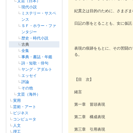
文芸（日本）
現代小説
紀貫之は目的のために、さまざま
ミステリー・サスペ
ンス
日記の形をとることも、女に仮託
ＳＦ・ホラー・ファ
ンタジー
歴史・時代小説
古典
表現の痕跡をもとに、その苦闘の
全集
る。
事典・書誌・年鑑
詩・短歌・俳句
ヤング・アダルト
エッセイ
【目 次】
評論
その他
緒言
文芸（海外）
実用
第一章 冒頭表現
芸術・アート
ビジネス
第二章 構成表現
コンピュータ
人文
第三章 引用表現
理工