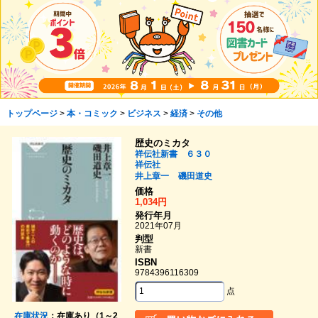
トップページ
>
本・コミック
>
ビジネス
>
経済
>
その他
歴史のミカタ
祥伝社新書 ６３０
祥伝社
井上章一
磯田道史
価格
1,034円
発行年月
2021年07月
判型
新書
ISBN
9784396116309
点
在庫状況
：在庫あり（1～2