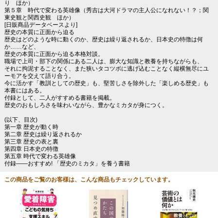
り ほか）
第５章 時代で変わる英雄像（秀吉は大河ドラマの主人公になれない！？；関
東史観と関西史観 ほか）
[日販商品データベースより]
歴史の本質に正面から迫る
歴史はどのような時に動くのか、歴史は繰り返されるか、日本史の特徴は何
か……など、
歴史の本質に正面から迫る本格対談。
職場で上司・部下の関係にある二人は、膨大な知識と教養を持ちながらも、
それに拘泥することなく、また狭いタコツボに逃げ込むことなく縦横無尽にユ
ーモアを交えて語り合う。
今に活かす「教訓としての歴史」も、堅苦しさを除外した「楽しめる歴史」も
本書にはある。
付録として、二人がすすめる書籍を掲載。
歴史のおもしろさを味わいながら、豊かなミカタが身につく。
(以下、目次)
第一章 歴史が動く時
第二章 歴史は繰り返されるか
第三章 歴史の表と裏
第四章 日本史の特徴
第五章 時代で変わる英雄像
付録――おすすめ! 「歴史のミカタ」を養う書籍
この商品をご覧のお客様は、こんな商品もチェックしています。