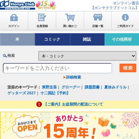
オンライン書店
【ホンヤクラブドットコム】
ログイン
会員登録
買い物かご
店舗一覧
ご利用ガイド
本
コミック
雑誌
その他商材
検索
詳細検索
注目のキーワード：
東野圭吾
｜
グローグー
｜
課題図書
｜
夏休みドリル
｜
ゲッターズ 2027
｜
十二国記【予約】
【ご案内】お盆期間の配送について