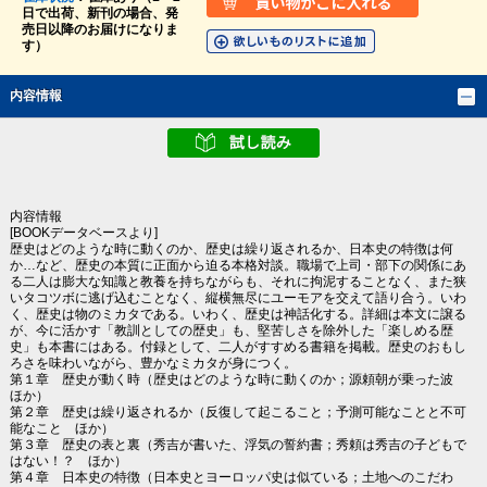
日で出荷、新刊の場合、発
売日以降のお届けになりま
す）
内容情報
内容情報
[BOOKデータベースより]
歴史はどのような時に動くのか、歴史は繰り返されるか、日本史の特徴は何
か…など、歴史の本質に正面から迫る本格対談。職場で上司・部下の関係にあ
る二人は膨大な知識と教養を持ちながらも、それに拘泥することなく、また狭
いタコツボに逃げ込むことなく、縦横無尽にユーモアを交えて語り合う。いわ
く、歴史は物のミカタである。いわく、歴史は神話化する。詳細は本文に譲る
が、今に活かす「教訓としての歴史」も、堅苦しさを除外した「楽しめる歴
史」も本書にはある。付録として、二人がすすめる書籍を掲載。歴史のおもし
ろさを味わいながら、豊かなミカタが身につく。
第１章 歴史が動く時（歴史はどのような時に動くのか；源頼朝が乗った波
ほか）
第２章 歴史は繰り返されるか（反復して起こること；予測可能なことと不可
能なこと ほか）
第３章 歴史の表と裏（秀吉が書いた、浮気の誓約書；秀頼は秀吉の子どもで
はない！？ ほか）
第４章 日本史の特徴（日本史とヨーロッパ史は似ている；土地へのこだわ