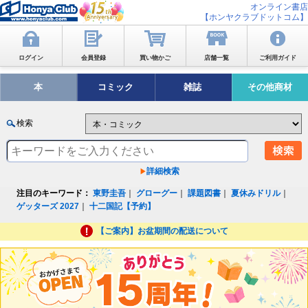
オンライン書店
【ホンヤクラブドットコム】
ログイン
会員登録
買い物かご
店舗一覧
ご利用ガイド
本
コミック
雑誌
その他商材
検索
詳細検索
注目のキーワード：
東野圭吾
｜
グローグー
｜
課題図書
｜
夏休みドリル
｜
ゲッターズ 2027
｜
十二国記【予約】
【ご案内】お盆期間の配送について