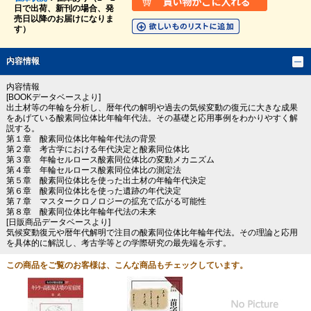
日で出荷、新刊の場合、発
売日以降のお届けになりま
す）
内容情報
内容情報
[BOOKデータベースより]
出土材等の年輪を分析し、暦年代の解明や過去の気候変動の復元に大きな成果
をあげている酸素同位体比年輪年代法。その基礎と応用事例をわかりやすく解
説する。
第１章 酸素同位体比年輪年代法の背景
第２章 考古学における年代決定と酸素同位体比
第３章 年輪セルロース酸素同位体比の変動メカニズム
第４章 年輪セルロース酸素同位体比の測定法
第５章 酸素同位体比を使った出土材の年輪年代決定
第６章 酸素同位体比を使った遺跡の年代決定
第７章 マスタークロノロジーの拡充で広がる可能性
第８章 酸素同位体比年輪年代法の未来
[日販商品データベースより]
気候変動復元や暦年代解明で注目の酸素同位体比年輪年代法。その理論と応用
を具体的に解説し、考古学等との学際研究の最先端を示す。
この商品をご覧のお客様は、こんな商品もチェックしています。