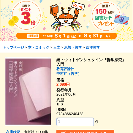
トップページ
>
本・コミック
>
人文
>
思想・哲学
>
西洋哲学
続・ウィトゲンシュタイン『哲学探究』
入門
教育評論社
中村昇（哲学）
価格
2,090円
発行年月
2021年06月
判型
Ｂ６
ISBN
9784866240428
点
在庫状況
：出版社よりお取