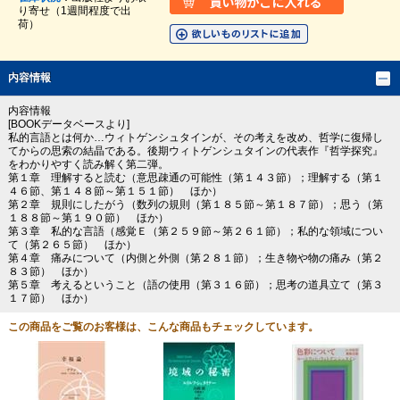
り寄せ（1週間程度で出
荷）
内容情報
内容情報
[BOOKデータベースより]
私的言語とは何か…ウィトゲンシュタインが、その考えを改め、哲学に復帰し
てからの思索の結晶である。後期ウィトゲンシュタインの代表作『哲学探究』
をわかりやすく読み解く第二弾。
第１章 理解すると読む（意思疎通の可能性（第１４３節）；理解する（第１
４６節、第１４８節～第１５１節） ほか）
第２章 規則にしたがう（数列の規則（第１８５節～第１８７節）；思う（第
１８８節～第１９０節） ほか）
第３章 私的な言語（感覚Ｅ（第２５９節～第２６１節）；私的な領域につい
て（第２６５節） ほか）
第４章 痛みについて（内側と外側（第２８１節）；生き物や物の痛み（第２
８３節） ほか）
第５章 考えるということ（語の使用（第３１６節）；思考の道具立て（第３
１７節） ほか）
この商品をご覧のお客様は、こんな商品もチェックしています。