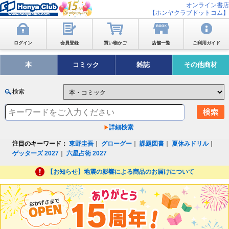
オンライン書店
【ホンヤクラブドットコム】
ログイン
会員登録
買い物かご
店舗一覧
ご利用ガイド
本
コミック
雑誌
その他商材
検索
詳細検索
注目のキーワード：
東野圭吾
｜
グローグー
｜
課題図書
｜
夏休みドリル
｜
ゲッターズ 2027
｜
六星占術 2027
【お知らせ】地震の影響による商品のお届けについて