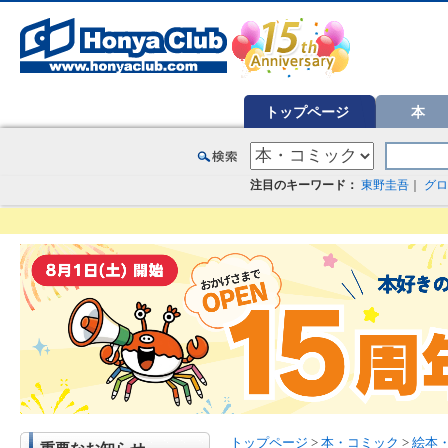
オンライン書店【ホンヤクラブ】はお好きな本屋での受け取りで送料無料！新刊予約・通販も。本（書籍）、雑誌、漫
トップページ
本
注目のキーワード：
東野圭吾
｜
グロ
トップページ
>
本・コミック
>
絵本