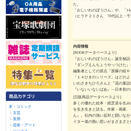
た。
「おしいれのぼうけん」や、「1
（ヒラＰ２１さん 70代以上・
内容情報
[BOOKデータベースより]
『おしいれのぼうけん』誕生秘話
『ダンプえんちょうやっつけた』
編集者としての原点『原爆の絵Ｈ
「１４ひきのシリーズ」はどのよ
いわさきちひろさんと『花の童話
『いないいないばあ』―日本初の
[日販商品データベースより]
多くの優れた絵本・紙芝居を生み
本・コミック
を生き生きと語る。作家・画家、
文芸
ん』。社内の強い反対と闘いなが
実用
イター達の熱い思いがまざまざと
芸術・アート