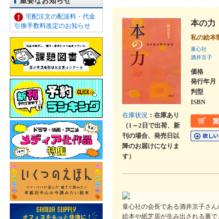
重要なお知らせ
宅配注文の配送料・代金
本の力
引換手数料改定のお知らせ
私の絵本
童心社
酒井京子
価格
発行年月
判型
ISBN
在庫状況
：在庫あり
（1～2日で出荷、新
刊の場合、発売日以
降のお届けになりま
す）
童心社の会長である酒井京子さん
絵本や紙芝居が生み出される裏で