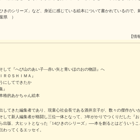
4ひきのシリーズ」など、身近に感じている絵本について書かれているので、
千葉県 ）
【情
そして『へび山のあい子―赤い矢と青いほのおの物語』へ
ＩＲＯＳＨＩＭＡ』
うにしてできたか
集』
本格的あかちゃん絵本
出してきた編集者であり、現童心社会長である酒井京子が、数々の傑作がい
そして新人編集者が格闘し三位一体となって、3年がかりでつくりだした『お
ら出版、大ヒットとなった「14ひきのシリーズ」──本を創るとはどういうこ
伝わってくるエッセイ。