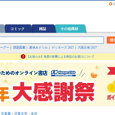
画（コミック）など在庫も充実
コミック
雑誌
その他商材
ーグー
｜
課題図書
｜
夏休みドリル
｜
ゲッターズ 2027
｜
六星占術 2027
【お知らせ】地震の影響による商品のお届けについて
・児童書
>
児童文学・名作