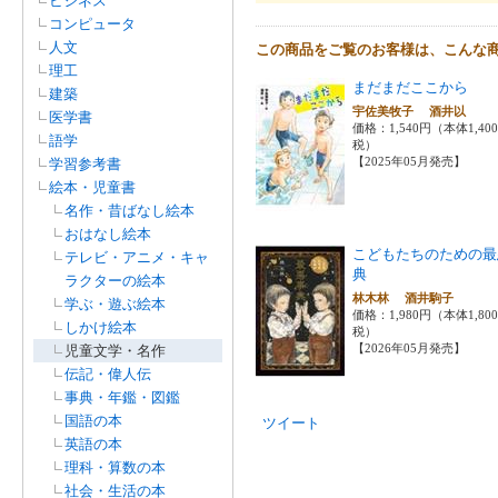
ビジネス
コンピュータ
人文
この商品をご覧のお客様は、こんな
理工
まだまだここから
建築
宇佐美牧子 酒井以
医学書
価格：1,540円（本体1,40
語学
税）
【2025年05月発売】
学習参考書
絵本・児童書
名作・昔ばなし絵本
おはなし絵本
こどもたちのための最
テレビ・アニメ・キャ
典
ラクターの絵本
林木林 酒井駒子
学ぶ・遊ぶ絵本
価格：1,980円（本体1,80
しかけ絵本
税）
【2026年05月発売】
児童文学・名作
伝記・偉人伝
事典・年鑑・図鑑
国語の本
ツイート
英語の本
理科・算数の本
社会・生活の本