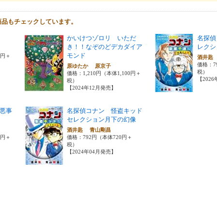
商品もチェックしています。
かいけつゾロリ いただ
名探偵
き！！なぞのどデカダイア
レクシ
モンド
0円＋
酒井匙
価格：7
原ゆたか 原京子
税）
価格：1,210円（本体1,100円＋
【202
税）
【2024年12月発売】
悪事
名探偵コナン 怪盗キッド
セレクション月下の幻像
酒井匙 青山剛昌
0円＋
価格：792円（本体720円＋
税）
【2024年04月発売】