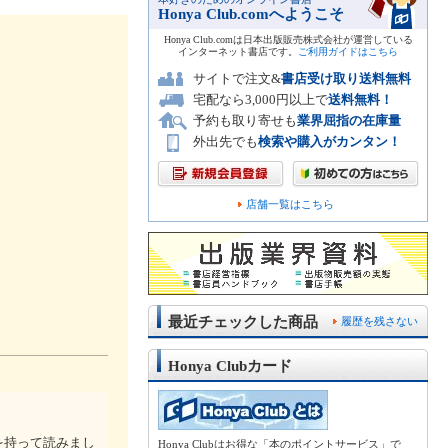
Honya Club.comへようこそ
Honya Club.comは日本出版販売株式会社が運営している
インターネット書店です。
ご利用ガイドはこちら
サイトで注文&
書店受け取り送料無料
宅配なら3,000円以上で
送料無料！
予約も取り寄せも
業界屈指の在庫量
外出先でも
検索や購入がカンタン！
店舗一覧はこちら
最近チェックした商品
履歴を残さない
Honya Clubカード
を持って読みまし
Honya Clubはお得な「本のポイントサービス」で