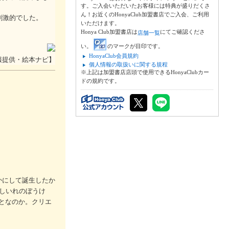
す。ご入会いただいたお客様には特典が盛りだくさ
ん！お近くのHonyaClub加盟書店でご入会、ご利用
刺激的でした。
いただけます。
Honya Club加盟書店は
にてご確認くださ
店舗一覧
い。
のマークが目印です。
HonyaClub会員規約
報提供・絵本ナビ】
個人情報の取扱いに関する規程
※上記は加盟書店店頭で使用できるHonyaClubカー
ドの規約です。
かにして誕生したか
しいれのぼうけ
となのか。クリエ