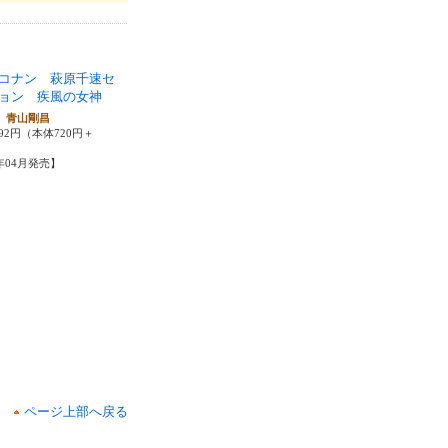
コナン 萩原千速セ
ョン 疾風の女神
 青山剛昌
92円（本体720円＋
6年04月発売】
ページ上部へ戻る