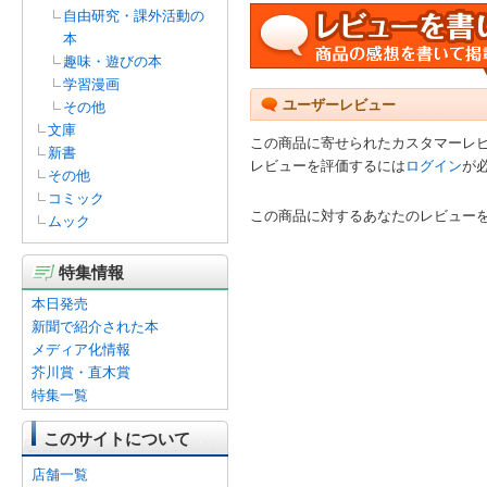
自由研究・課外活動の
本
趣味・遊びの本
学習漫画
ユーザーレビュー
その他
文庫
この商品に寄せられたカスタマーレ
新書
レビューを評価するには
ログイン
が
その他
コミック
この商品に対するあなたのレビュー
ムック
特集情報
本日発売
新聞で紹介された本
メディア化情報
芥川賞・直木賞
特集一覧
このサイトについて
店舗一覧