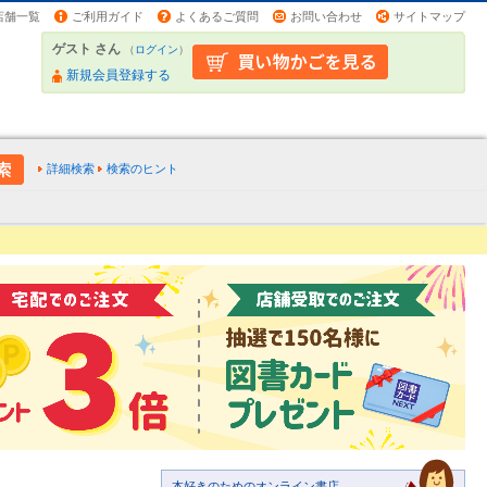
店舗一覧
ご利用ガイド
よくあるご質問
お問い合わせ
サイトマップ
ゲスト さん
（
ログイン
）
新規会員登録する
詳細検索
検索のヒント
本好きのためのオンライン書店