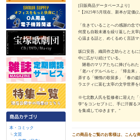
[日販商品データベースより]
"【2025年5月現在、新本が定価(2
「生きていることへの感謝の念で
何度も自殺未遂を繰り返した太宰
心温まる話と、めくるめく言語マ
坂口安吾、織田作之助らとともに
中に広がり続けている。
陋巷のマリアたちに捧げられた
「老ハイデルベルヒ」「帰去来」
弄する「懶惰の歌留多」「春の盗賊
ラエティに富む太宰の文学世界を
※七北数人氏を監修者に迎えた「
学”をコンセプトに、手に汗握る
を集成してゆきます。"
本・コミック
文芸
この商品をご覧のお客様は、こんな