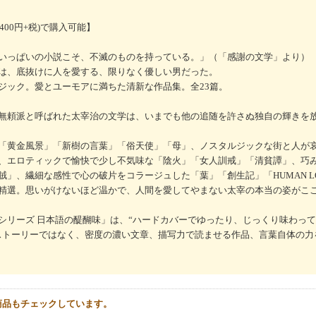
,400円+税)で購入可能】
いっぱいの小説こそ、不滅のものを持っている。」（「感謝の文学」より）
は、底抜けに人を愛する、限りなく優しい男だった。
ジック。愛とユーモアに満ちた清新な作品集。全23篇。
無頼派と呼ばれた太宰治の文学は、いまでも他の追随を許さぬ独自の輝きを
「黄金風景」「新樹の言葉」「俗天使」「母」、ノスタルジックな街と人が
、エロティックで愉快で少し不気味な「陰火」「女人訓戒」「清貧譚」、巧
」、繊細な感性で心の破片をコラージュした「葉」「創生記」「HUMAN L
精選。思いがけないほど温かで、人間を愛してやまない太宰の本当の姿がこ
シリーズ 日本語の醍醐味」は、“ハードカバーでゆったり、じっくり味わっ
ストーリーではなく、密度の濃い文章、描写力で読ませる作品、言葉自体の力
商品もチェックしています。