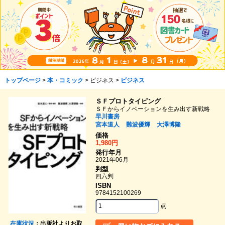
トップページ
>
本・コミック
> ビジネス >
ビジネス
ＳＦプロトタイピング
ＳＦからイノベーションを生み出す新戦略
早川書房
宮本道人
難波優輝
大澤博隆
価格
1,980円
発行年月
2021年06月
判型
四六判
ISBN
9784152100269
点
在庫状況
：出版社よりお取