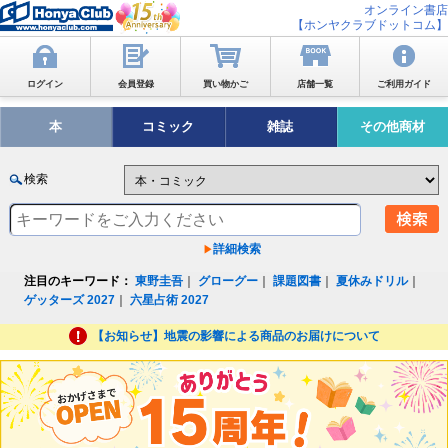
オンライン書店
【ホンヤクラブドットコム】
ログイン
会員登録
買い物かご
店舗一覧
ご利用ガイド
本
コミック
雑誌
その他商材
検索
詳細検索
注目のキーワード：
東野圭吾
｜
グローグー
｜
課題図書
｜
夏休みドリル
｜
ゲッターズ 2027
｜
六星占術 2027
【お知らせ】地震の影響による商品のお届けについて