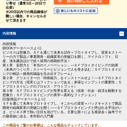
り寄せ（通常3日～20日で
出荷）
※20日以内での商品確保が
難しい場合、キャンセルさ
せて頂きます
内容情報
内容情報
[BOOKデータベースより]
ビジネスは想像力。ＳＦを通じて未来を試作＝プロトタイプし、逆算＆ストー
リーの力で製品／事業開発・組織変革の突破口を開く。マイクロソフト、日
産、清水建設ほかで続々採用の画期的手法！
第１章 妄想力と「本当のイノベーション」―ＳＦプロトタイピングの効果
（未来のつくり方；ストーリーとビジョンで人を巻き込む；ＳＦプロトタイピ
ングの検証―挑発的議論を生み出すフレーム）
第２章 クリエイターの「特殊能力」をインストールせよ！―ＳＦプロトタイ
ピングの方法（現実とはフィクションである；多様なインプットの重要性；Ｓ
Ｆプロトタイピングのプロセス・アウトプット）
第３章 ＳＦプロトタイピングが世界を変える（技術・社会・経済を駆動する
想像力；ＳＦプロトタイピングの美学―真剣なフィクション）
[日販商品データベースより]
ＳＦを通じて未来をプロトタイプし、そこからの逆算＝バックキャストで製品
開発や組織変革の突破口を開く――ＳＦプロトタイピングと呼ばれる手法がい
ま、ビジネス界で熱い注目を浴びている。主要な面々による座談会＋論考でそ
の最前線に迫る、本邦初の入門書
この商品をご覧のお客様は、こんな商品もチェックしています。