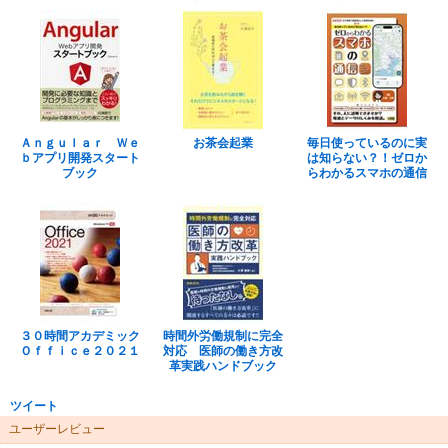
Ａｎｇｕｌａｒ Ｗｅ
お茶会起業
毎日使っているのに実
ｂアプリ開発スタート
は知らない？！ゼロか
ブック
らわかるスマホの通信
３０時間アカデミック
時間外労働規制に完全
Ｏｆｆｉｃｅ２０２１
対応 医師の働き方改
革実践ハンドブック
ツイート
ユーザーレビュー