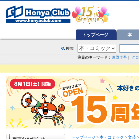
オンライン書店【ホンヤクラブ】はお好きな本屋での受け取りで送料無料！新刊予約・通販も。本（書籍）、雑誌、漫
トップページ
本
注目のキーワード：
東野圭吾
｜
グロ
トップページ
>
本・コミック
>
文芸