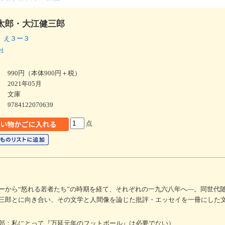
太郎・大江健三郎
 え３ー３
社
990円（本体900円＋税）
2021年05月
文庫
9784122070639
点
ーから“怒れる若者たち”の時期を経て、それぞれの一九六八年へ―。同世代
三郎とに向き合い、その文学と人間像を論じた批評・エッセイを一冊にした
郎；私にとって『万延元年のフットボール』は必要でない）