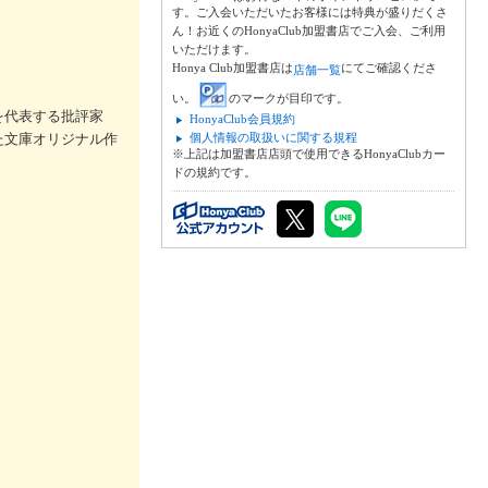
す。ご入会いただいたお客様には特典が盛りだくさ
ん！お近くのHonyaClub加盟書店でご入会、ご利用
いただけます。
Honya Club加盟書店は
にてご確認くださ
店舗一覧
い。
のマークが目印です。
を代表する批評家
HonyaClub会員規約
た文庫オリジナル作
個人情報の取扱いに関する規程
※上記は加盟書店店頭で使用できるHonyaClubカー
ドの規約です。