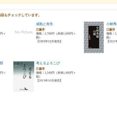
商品もチェックしています。
成熟と喪失
小林秀
江藤淳
江藤
0円＋
価格：1,760円（本体1,600円＋
価格：1,
税）
税）
【1993年10月発売】
【202
部
考えるよろこび
江藤淳
0円＋
価格：1,540円（本体1,400円＋
税）
【2013年10月発売】