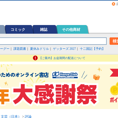
画（コミック）など在庫も充実
コミック
雑誌
その他商材
ーグー
｜
課題図書
｜
夏休みドリル
｜
ゲッターズ 2027
｜
十二国記【予約】
【ご案内】お盆期間の配送について
>
文芸（日本）
>
評論