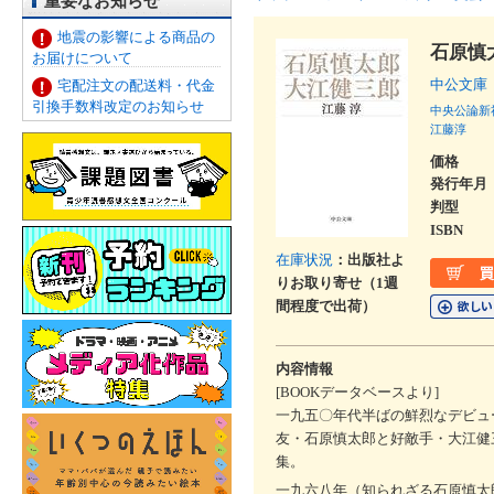
重要なお知らせ
地震の影響による商品の
石原慎
お届けについて
中公文庫
宅配注文の配送料・代金
引換手数料改定のお知らせ
中央公論新
江藤淳
価格
発行年月
判型
ISBN
在庫状況
：出版社よ
りお取り寄せ（1週
間程度で出荷）
内容情報
[BOOKデータベースより]
一九五〇年代半ばの鮮烈なデビュ
友・石原慎太郎と好敵手・大江健
集。
一九六八年（知られざる石原慎太