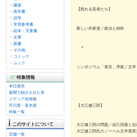
建築
【怒れる若者たち】
医学書
語学
学習参考書
新しい作家達／政治と純粋
絵本・児童書
文庫
新書
＊
その他
コミック
ムック
シンポジウム「発言」序跋／文学
特集情報
本日発売
新聞で紹介された本
メディア化情報
芥川賞・直木賞
【大江健三郎】
特集一覧
このサイトについて
大江健三郎の問題／自己回復と自
大江健三郎氏のノーベル文学賞受
店舗一覧