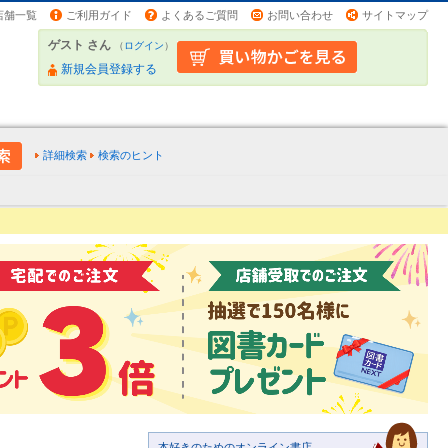
店舗一覧
ご利用ガイド
よくあるご質問
お問い合わせ
サイトマップ
ゲスト さん
（
ログイン
）
新規会員登録する
詳細検索
検索のヒント
本好きのためのオンライン書店