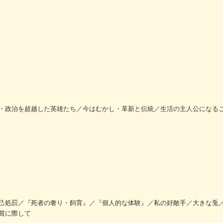
・政治を超越した英雄たち／今はむかし・革新と伝統／生活の主人公になる
己処罰／『死者の奢り・飼育』／『個人的な体験』／私の好敵手／大きな兎
賞に際して