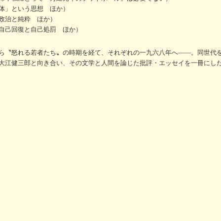
体」という思想 ほか）
政治と純粋 ほか）
自己回復と自己処罰 ほか）
ら〝怒れる若者たち〟の時期を経て、それぞれの一九六八年へ――。同世代
大江健三郎と向き合い、その文学と人間を論じた批評・エッセイを一冊にし