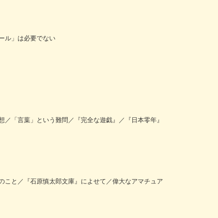
ール」は必要でない
想／「言葉」という難問／『完全な遊戯』／『日本零年』
のこと／『石原慎太郎文庫』によせて／偉大なアマチュア