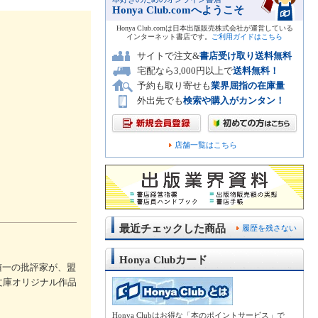
Honya Club.comへようこそ
Honya Club.comは日本出版販売株式会社が運営している
インターネット書店です。
ご利用ガイドはこちら
サイトで注文&
書店受け取り送料無料
宅配なら3,000円以上で
送料無料！
予約も取り寄せも
業界屈指の在庫量
外出先でも
検索や購入がカンタン！
店舗一覧はこちら
最近チェックした商品
履歴を残さない
Honya Clubカード
随一の批評家が、盟
文庫オリジナル作品
Honya Clubはお得な「本のポイントサービス」で