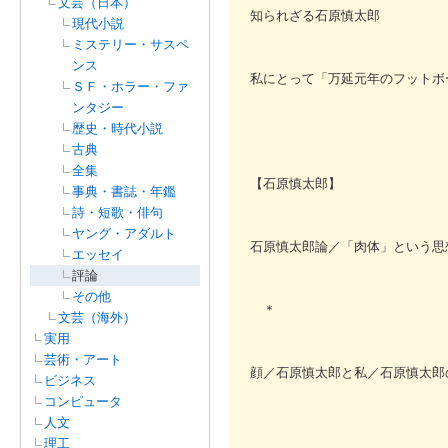
文芸（日本）
知られざる石原慎太郎
現代小説
ミステリー・サスペ
ンス
私にとって「万延元年のフットボ
ＳＦ・ホラー・ファ
ンタジー
歴史・時代小説
古典
全集
【石原慎太郎】
事典・書誌・年鑑
詩・短歌・俳句
ヤング・アダルト
石原慎太郎論／「肉体」という思
エッセイ
評論
その他
＊
文芸（海外）
実用
芸術・アート
顔／石原慎太郎と私／石原慎太郎
ビジネス
コンピュータ
人文
理工