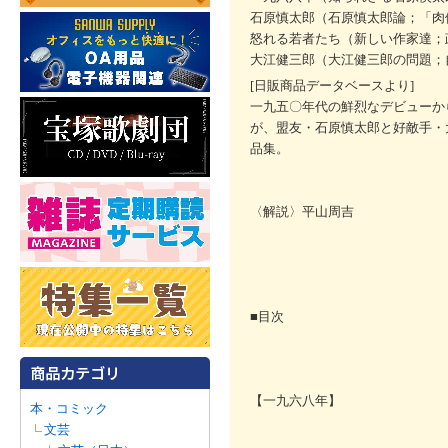
石原慎太郎（石原慎太郎論；「肉
怒れる若者たち（新しい作家達；
大江健三郎（大江健三郎の問題；
[日販商品データベースより]
一九五〇年代の鮮烈なデビューか
が、盟友・石原慎太郎と好敵手・
品集。
〈解説〉平山周吉
■目次
【一九六八年】
本・コミック
文芸