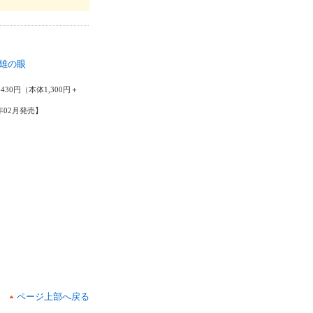
雄の眼
淳
430円（本体1,300円＋
1年02月発売】
ページ上部へ戻る