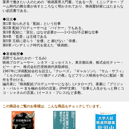
業界で働きたい人のための「映画業界入門書」である一方、ミニシアター・ブ
ーム時代の舞台裏が余すところなく明かされており、映画愛好家にはたまらな
い必読書である。
◆目次◆
第1章 知られざる「配給」という仕事
第2章 配給プロデューサーは「バイヤー」でもある。
第3章 配給に「宣伝」はなぜ必要か――1+1=2が不正解な仕事
第4章 「監督」は王様である
第5章 王様に逆らう「女優」と 媚びない「俳優」
第6章 パンデミック時代を迎えた「映画館」
◆著者略歴◆
髙野てるみ(たかの・てるみ)
映画プロデューサー、シネマ・エッセイスト。東京都出身。株式会社ティー・
ピー・オー、株式会社巴里映画代表取締役。
1987年に洋画配給会社を設立し『テレーズ』『ギャルソン!』『サム・サフィ』
『ミルクのお値段』『パリ猫ディノの夜』などフランス映画を中心に配給・製
作を手がける。
編共著に『映画配給プロデューサーになる!』(メタローグ)、著書に『ブリジッ
ト・バルトー 女を極める60の言葉』(PHP文庫)、『仕事と人生がもっと輝くコ
コ・シャネルの言葉』(イースト・プレス)など多数。
この商品をご覧のお客様は、こんな商品もチェックしています。