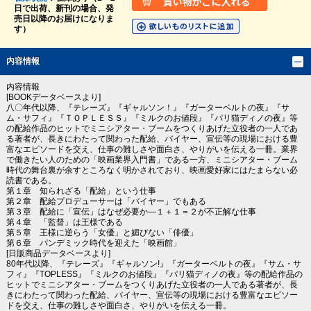
日で出荷、新刊の場合、発
売日以降のお届けになりま
す）
内容情報
内容情報
[BOOKデータベースより]
八〇年代以降、『テレーズ』『ギャルソン！』『ガーターベルトの夜』『サ
ム・サフィ』『ＴＯＰＬＥＳＳ』『ミルクのお値段』『パリ猫ディノの夜』等
の配給作品のヒットでミニシアター・ブームをつくりあげた立役者の一人であ
る著者が、長きにわたって関わった配給、バイヤー、宣伝等の現場における豊
富なエピソードを交え、仕事の難しさや面白さ、やりがいを伝える一冊。業界
で働きたい人のための「映画業界入門書」である一方、ミニシアター・ブーム
時代の舞台裏が余すところなく明かされており、映画愛好家にはたまらない必
読書である。
第１章 知られざる「配給」という仕事
第２章 配給プロデューサーは「バイヤー」でもある
第３章 配給に「宣伝」はなぜ必要か―１＋１＝２が不正解な仕事
第４章 「監督」は王様である
第５章 王様に逆らう「女優」と媚びない「俳優」
第６章 パンデミック時代を迎えた「映画館」
[日販商品データベースより]
80年代以降、『テレーズ』『ギャルソン!』『ガーターベルトの夜』『サム・サ
フィ』『TOPLESS』『ミルクのお値段』『パリ猫ディノの夜』等の配給作品の
ヒットでミニシアター・ブームをつくりあげた立役者の一人である著者が、長
きにわたって関わった配給、バイヤー、宣伝等の現場における豊富なエピソー
ドを交え、仕事の難しさや面白さ、やりがいを伝える一冊。