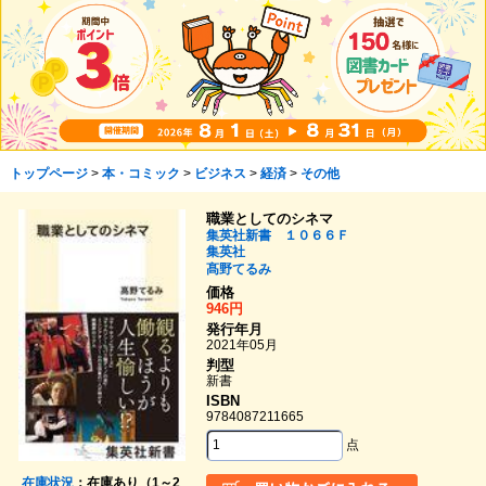
トップページ
>
本・コミック
>
ビジネス
>
経済
>
その他
職業としてのシネマ
集英社新書 １０６６Ｆ
集英社
髙野てるみ
価格
946円
発行年月
2021年05月
判型
新書
ISBN
9784087211665
点
在庫状況
：在庫あり（1～2