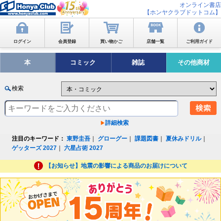
オンライン書店
【ホンヤクラブドットコム】
ログイン
会員登録
買い物かご
店舗一覧
ご利用ガイド
本
コミック
雑誌
その他商材
検索
詳細検索
注目のキーワード：
東野圭吾
｜
グローグー
｜
課題図書
｜
夏休みドリル
｜
ゲッターズ 2027
｜
六星占術 2027
【お知らせ】地震の影響による商品のお届けについて