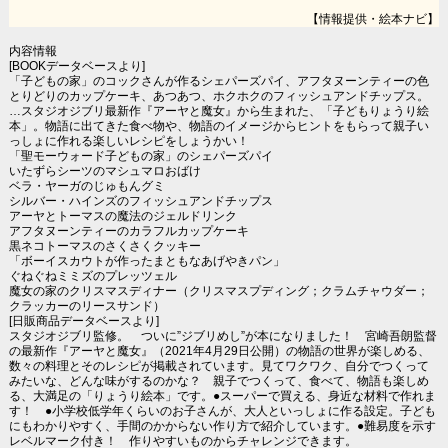
【情報提供・絵本ナビ】
内容情報
[BOOKデータベースより]
「子どもの家」のコックさんが作るシェパーズパイ、アフタヌーンティーの色
とりどりのカップケーキ、あつあつ、ホクホクのフィッシュアンドチップス。
…スタジオジブリ最新作『アーヤと魔女』から生まれた、「子どもりょうり絵
本」。物語に出てきた食べ物や、物語のイメージからヒントをもらって親子い
っしょに作れる楽しいレシピをしょうかい！
「聖モーウォード子どもの家」のシェパーズパイ
いたずらシーツのマシュマロおばけ
ベラ・ヤーガのじゅもんグミ
シルバー・ハインズのフィッシュアンドチップス
アーヤとトーマスの魔法のジェルドリンク
アフタヌーンティーのカラフルカップケーキ
黒ネコトーマスのさくさくクッキー
「ボーイスカウトが作ったまともなあげやきパン」
ぐねぐねミミズのプレッツェル
魔女の家のクリスマスディナー（クリスマスプディング；クラムチャウダー；
クラッカーのリースサンド）
[日販商品データベースより]
スタジオジブリ監修。 ついに”ジブリめし”が本になりました！ 宮崎吾朗監督
の最新作『アーヤと魔女』（2021年4月29日公開）の物語の世界が楽しめる、
数々の料理とそのレシピが掲載されています。見てワクワク、自分でつくって
みたいな、どんな味がするのかな？ 親子でつくって、食べて、物語も楽しめ
る、大満足の「りょうり絵本」です。●スーパーで買える、身近な材料で作れま
す！ ●小学校低学年くらいのお子さんが、大人といっしょに作る設定。子ども
にもわかりやすく、手間のかからない作り方で紹介しています。●難易度を示す
レベルマーク付き！ 作りやすいものからチャレンジできます。