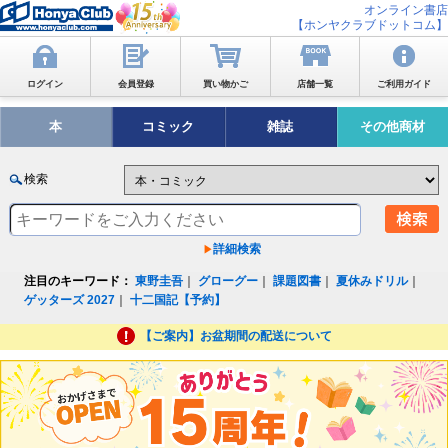
オンライン書店
【ホンヤクラブドットコム】
ログイン
会員登録
買い物かご
店舗一覧
ご利用ガイド
本
コミック
雑誌
その他商材
検索
詳細検索
注目のキーワード：
東野圭吾
｜
グローグー
｜
課題図書
｜
夏休みドリル
｜
ゲッターズ 2027
｜
十二国記【予約】
【ご案内】お盆期間の配送について