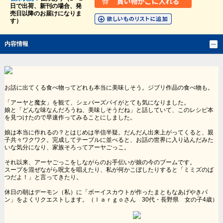
日で出荷、新刊の場合、発
売日以降のお届けになりま
す）
内容情報
お話に出てくる食べ物ってどれも本当に美味しそう。ジブリ作品の食べ物も。
「アーヤと魔女」を観て、シェパーズパイがとても気になりました。
娘と「どんな味なんだろうね、美味しそうだね」と話していて、このレシピ本
を見つけたので早速作ってみることにしました。
娘は本当に作れるの？とはじめは半信半疑。だんだん出来上がってくると、親
子共々ワクワク。完成してテーブルに並べると、お話の世界に入り込んだみた
いな気分になり、家族そろってアーヤごっこ。
それ以来、アーヤごっこをしながらのお手伝いが娘の今のブームです。
スープを混ぜながら呪文を唱えたり、私が何かこぼしたりすると「ミミズのば
つだよ！」と言ってきたり。
休日の朝はデーモン（私）に「ボーイスカウトが作ったまともなあげやきパ
ン」をよくリクエストします。（ｌａｒｇｏさん 30代・長野県 女の子4歳）