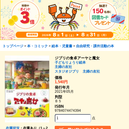
トップページ
>
本・コミック
>
絵本・児童書
>
自由研究・課外活動の本
ジブリの食卓アーヤと魔女
子どもりょうり絵本
主婦の友社
スタジオジブリ
主婦の友社
価格
1,540円
発行年月
2021年05月
判型
Ｂ５
ISBN
9784074474394
点
在庫状況
：在庫あり（1～2