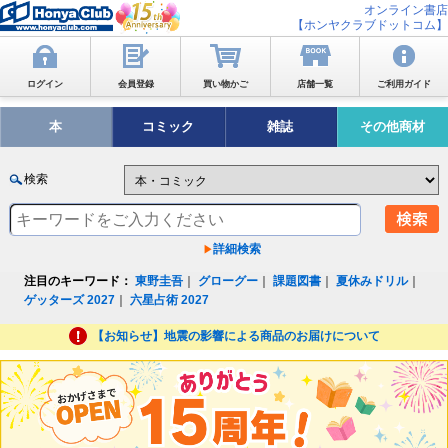
オンライン書店
【ホンヤクラブドットコム】
ログイン
会員登録
買い物かご
店舗一覧
ご利用ガイド
本
コミック
雑誌
その他商材
検索
詳細検索
注目のキーワード：
東野圭吾
｜
グローグー
｜
課題図書
｜
夏休みドリル
｜
ゲッターズ 2027
｜
六星占術 2027
【お知らせ】地震の影響による商品のお届けについて