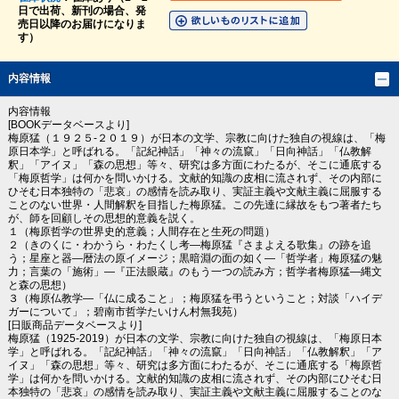
日で出荷、新刊の場合、発
売日以降のお届けになりま
す）
内容情報
内容情報
[BOOKデータベースより]
梅原猛（１９２５‐２０１９）が日本の文学、宗教に向けた独自の視線は、「梅
原日本学」と呼ばれる。「記紀神話」「神々の流竄」「日向神話」「仏教解
釈」「アイヌ」「森の思想」等々、研究は多方面にわたるが、そこに通底する
「梅原哲学」は何かを問いかける。文献的知識の皮相に流されず、その内部に
ひそむ日本独特の「悲哀」の感情を読み取り、実証主義や文献主義に屈服する
ことのない世界・人間解釈を目指した梅原猛。この先達に縁故をもつ著者たち
が、師を回顧しその思想的意義を説く。
１（梅原哲学の世界史的意義；人間存在と生死の問題）
２（きのくに・わかうら・わたくし考―梅原猛『さまよえる歌集』の跡を追
う；星座と器―暦法の原イメージ；黒暗淵の面の如く―「哲学者」梅原猛の魅
力；言葉の「施術」―『正法眼蔵』のもう一つの読み方；哲学者梅原猛―縄文
と森の思想）
３（梅原仏教学―「仏に成ること」；梅原猛を弔うということ；対談「ハイデ
ガーについて」；碧南市哲学たいけん村無我苑）
[日販商品データベースより]
梅原猛（1925-2019）が日本の文学、宗教に向けた独自の視線は、「梅原日本
学」と呼ばれる。「記紀神話」「神々の流竄」「日向神話」「仏教解釈」「ア
イヌ」「森の思想」等々、研究は多方面にわたるが、そこに通底する「梅原哲
学」は何かを問いかける。文献的知識の皮相に流されず、その内部にひそむ日
本独特の「悲哀」の感情を読み取り、実証主義や文献主義に屈服することのな