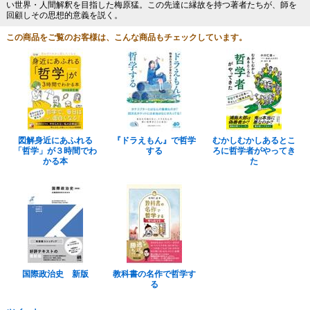
い世界・人間解釈を目指した梅原猛。この先達に縁故を持つ著者たちが、師を
回顧しその思想的意義を説く。
この商品をご覧のお客様は、こんな商品もチェックしています。
図解身近にあふれる
『ドラえもん』で哲学
むかしむかしあるとこ
「哲学」が３時間でわ
する
ろに哲学者がやってき
かる本
た
国際政治史 新版
教科書の名作で哲学す
る