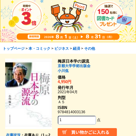
トップページ
>
本・コミック
>
ビジネス
>
経済
>
その他
梅原日本学の源流
京都大学学術出版会
小川侃
価格
4,950円
発行年月
2021年04月
判型
Ａ５
ISBN
9784814003136
点
在庫状況
：在庫あり（1～2