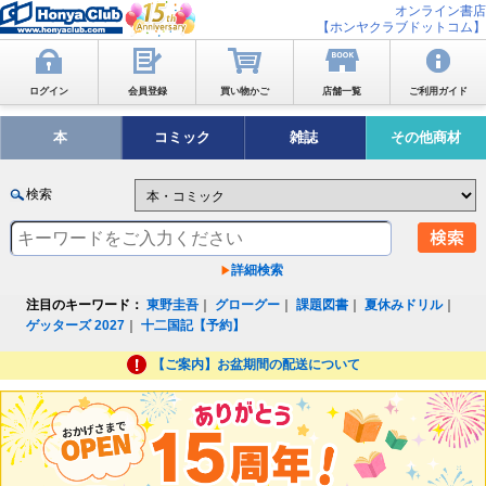
オンライン書店
【ホンヤクラブドットコム】
ログイン
会員登録
買い物かご
店舗一覧
ご利用ガイド
本
コミック
雑誌
その他商材
検索
詳細検索
注目のキーワード：
東野圭吾
｜
グローグー
｜
課題図書
｜
夏休みドリル
｜
ゲッターズ 2027
｜
十二国記【予約】
【ご案内】お盆期間の配送について