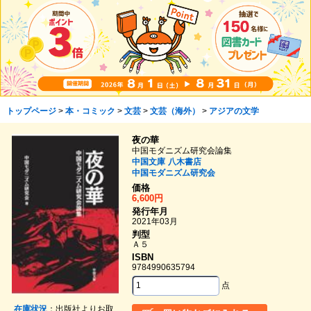
トップページ
>
本・コミック
>
文芸
>
文芸（海外）
>
アジアの文学
夜の華
中国モダニズム研究会論集
中国文庫
八木書店
中国モダニズム研究会
価格
6,600円
発行年月
2021年03月
判型
Ａ５
ISBN
9784990635794
点
在庫状況
：出版社よりお取