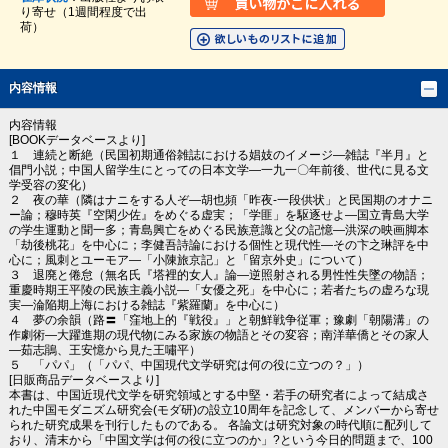
り寄せ（1週間程度で出
荷）
内容情報
内容情報
[BOOKデータベースより]
１ 連続と断絶（民国初期通俗雑誌における娼妓のイメージ―雑誌『半月』と
倡門小説；中国人留学生にとっての日本文学―一九一〇年前後、世代に見る文
学受容の変化）
２ 夜の華（隣はナニをする人ぞ―胡也頻「昨夜‐一段供状」と民国期のオナニ
ー論；穆時英『空閑少佐』をめぐる虚実；「学匪」を駆逐せよ―国立青島大学
の学生運動と聞一多；青島興亡をめぐる民族意識と父の記憶―洪深の映画脚本
「劫後桃花」を中心に；李健吾詩論における個性と現代性―その卞之琳評を中
心に；風刺とユーモア―「小陳旅京記」と「留京外史」について）
３ 退廃と倦怠（無名氏『塔裡的女人』論―逆照射される男性性失墜の物語；
重慶時期王平陵の民族主義小説―「女優之死」を中心に；若者たちの虚ろな現
実―淪陥期上海における雑誌『紫羅蘭』を中心に）
４ 夢の余韻（路〓「窪地上的『戦役』」と朝鮮戦争従軍；豫劇「朝陽溝」の
作劇術―大躍進期の現代物にみる家族の物語とその変容；南洋華僑とその家人
―茹志鵑、王安憶から見た王嘯平）
５ 「パパ」（「パパ、中国現代文学研究は何の役に立つの？」）
[日販商品データベースより]
本書は、中国近現代文学を研究領域とする中堅・若手の研究者によって結成さ
れた中国モダニズム研究会(モダ研)の設立10周年を記念して、メンバーから寄せ
られた研究成果を刊行したものである。 各論文は研究対象の時代順に配列して
おり、清末から「中国文学は何の役に立つのか」?という今日的問題まで、100