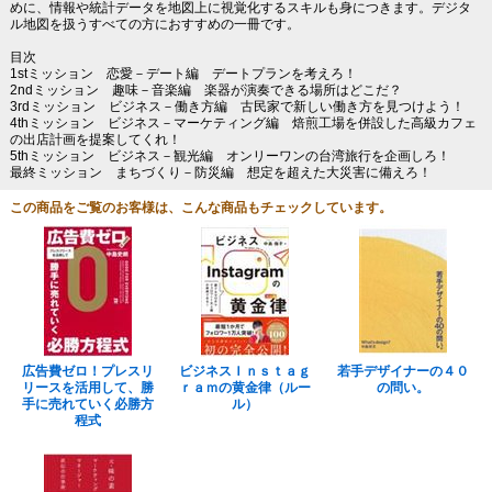
めに、情報や統計データを地図上に視覚化するスキルも身につきます。デジタ
ル地図を扱うすべての方におすすめの一冊です。
目次
1stミッション 恋愛－デート編 デートプランを考えろ！
2ndミッション 趣味－音楽編 楽器が演奏できる場所はどこだ？
3rdミッション ビジネス－働き方編 古民家で新しい働き方を見つけよう！
4thミッション ビジネス－マーケティング編 焙煎工場を併設した高級カフェ
の出店計画を提案してくれ！
5thミッション ビジネス－観光編 オンリーワンの台湾旅行を企画しろ！
最終ミッション まちづくり－防災編 想定を超えた大災害に備えろ！
この商品をご覧のお客様は、こんな商品もチェックしています。
広告費ゼロ！プレスリ
ビジネスＩｎｓｔａｇ
若手デザイナーの４０
リースを活用して、勝
ｒａｍの黄金律（ルー
の問い。
手に売れていく必勝方
ル）
程式