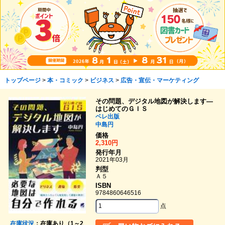
トップページ
>
本・コミック
>
ビジネス
>
広告・宣伝・マーケティング
その問題、デジタル地図が解決します―
はじめてのＧＩＳ
ベレ出版
中島円
価格
2,310円
発行年月
2021年03月
判型
Ａ５
ISBN
9784860646516
点
在庫状況
：在庫あり（1～2