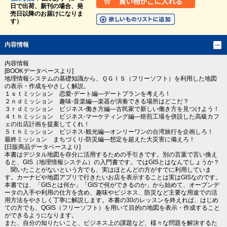
日で出荷、新刊の場合、発
売日以降のお届けになりま
す）
内容情報
内容情報
[BOOKデータベースより]
地理情報システムの基礎知識から、ＱＧＩＳ（フリーソフト）を利用した地図
の表示・作成をやさしく解説。
１ｓｔミッション 恋愛‐デート編―デートプランを考えろ！
２ｎｄミッション 趣味‐音楽編―楽器が演奏できる場所はどこだ？
３ｒｄミッション ビジネス‐働き方編―古民家で新しい働き方を見つけよう！
４ｔｈミッション ビジネス‐マーケティング編―焙煎工場を併設した高級カフ
ェの出店計画を提案してくれ！
５ｔｈミッション ビジネス‐観光編―オンリーワンの台湾旅行を企画しろ！
最終ミッション まちづくり‐防災編―想定を超えた大災害に備えろ！
[日販商品データベースより]
本書はデジタル地図を存分に活用するための手引きです。別の言葉で言い換え
ると、GIS（地理情報システム）の入門書です。ではGISとはなんでしょうか？
聞いたことがないという方でも、実はほとんどの方がすでに利用していま
す。カーナビや地図アプリで行きたいお店を表示することは実はGISなのです。
本書では、「GISとは何か」「GISで何ができるのか」から始めて、オープンデ
ータの入手や利用の仕方を含め、趣味やビジネス、防災など主要な用途での活
用方法をやさしく丁寧に解説します。本書の30のレッスンを終えれば、はじめ
ての方でも、QGIS（フリーソフト）を用いて目的の地図を表示・作成すること
ができるようになります。
また、自分の知りたいこと、ビジネス上の課題など、様々な問題を解決するた