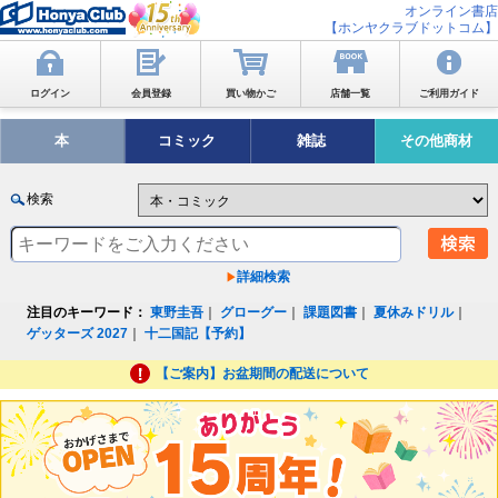
オンライン書店
【ホンヤクラブドットコム】
ログイン
会員登録
買い物かご
店舗一覧
ご利用ガイド
本
コミック
雑誌
その他商材
検索
詳細検索
注目のキーワード：
東野圭吾
｜
グローグー
｜
課題図書
｜
夏休みドリル
｜
ゲッターズ 2027
｜
十二国記【予約】
【ご案内】お盆期間の配送について