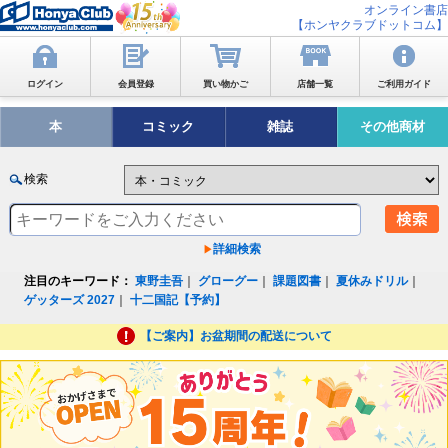
オンライン書店
【ホンヤクラブドットコム】
ログイン
会員登録
買い物かご
店舗一覧
ご利用ガイド
本
コミック
雑誌
その他商材
検索
詳細検索
注目のキーワード：
東野圭吾
｜
グローグー
｜
課題図書
｜
夏休みドリル
｜
ゲッターズ 2027
｜
十二国記【予約】
【ご案内】お盆期間の配送について