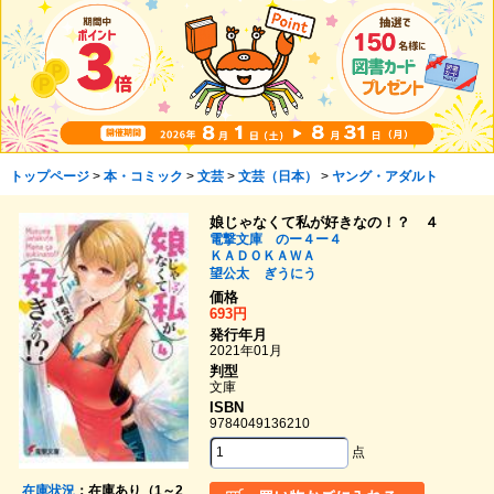
トップページ
>
本・コミック
>
文芸
>
文芸（日本）
>
ヤング・アダルト
娘じゃなくて私が好きなの！？ ４
電撃文庫 のー４ー４
ＫＡＤＯＫＡＷＡ
望公太
ぎうにう
価格
693円
発行年月
2021年01月
判型
文庫
ISBN
9784049136210
点
在庫状況
：在庫あり（1～2