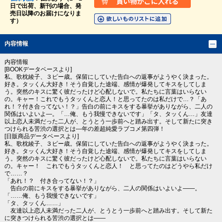
日で出荷、新刊の場合、発
売日以降のお届けになりま
す）
内容情報
内容情報
[BOOKデータベースより]
私、歌枕綾子、３ピー歳。保留にしていた告白への返事がようやく決まった。
好き。タッくん大好き！そう自覚した途端、感情が爆発してキスをしてしま
う。突然のキスに驚く彼だったけど心配しないで。私たちに言葉はいらない
の。キャー！これでもうタッくんと恋人！と思ってたのは私だけで…？「あ
れ！？付き合ってない！？」告白の前にキスをする暴挙がありながら、二人の
関係はいよいよ―。「…俺、もう我慢できないです」「タ、タッくん…」友達
以上恋人未満だった二人が、とうとう一歩前へと踏み出す。そして新たに突き
つけられる苦渋の選択とは―年の差超純愛ラブコメ第四弾！
[日販商品データベースより]
私、歌枕綾子、３ピー歳。保留にしていた告白への返事がようやく決まった。
好き。タッくん大好き！そう自覚した途端、感情が爆発してキスをしてしま
う。突然のキスに驚く彼だったけど心配しないで。私たちに言葉はいらない
の。キャー！ これでもうタッくんと恋人！ と思ってたのはどうやら私だけ
で……？
「あれ！？ 付き合ってない！？」
告白の前にキスをする暴挙がありながら、二人の関係はいよいよ――。
「……俺、もう我慢できないです」
「タ、タッくん……」
友達以上恋人未満だった二人が、とうとう一歩前へと踏み出す。そして新た
に突きつけられる苦渋の選択とは――