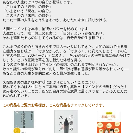
あなたの人生には３つの自分が登場します。
「これまでの『過去』の自分」
「いまという『現在』の自分」
「このさきの『未来』の自分」
たった一度の人生をどう生きるのか、あなたの未来に語りかける。
人間のマインドは本来、物凄いパワーを秘めています。
人生にとって、唯一無二の真実は、『自分』という存在であり、
それを確固たるものにしてくれるのは、自分自身の生き様です。
これまで多くの心と向き合う中で目の当たりにしてきた、人間の底力である潜
在能力を信じ続け、「できなかった」を「できる！」に変えてしまう、その在
り方の全貌は、300ページ近くに及ぶ。 それが読む人の潜在意識に働きかけて
しまう、という意識改革を促し新たな体感を得る。
１つの道を創り上げた【マインドの法則】のこれまで明かされなかった、
数々の誕生の瞬間が綴られており、気づけば潜在意識が揺り動かされていく──
あなた自身の人生を劇的に変える１冊が誕生しました。
久瑠あさ美の生き様を鮮明にあぶりだしていくことにより、
現れてくるのは人生にとって本当に必要な真理＝【マインドの法則】だった！
読み進めていくほどに、あなた自身の潜在意識に届くメッセージがふんだんに
込められている。
この商品をご覧のお客様は、こんな商品もチェックしています。