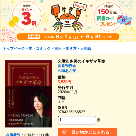
トップページ
>
本・コミック
>
実用
>
生き方・人生論
久瑠あさ美のイキザマ革命
国書刊行会
久瑠あさ美
価格
3,520円
発行年月
2020年11月
判型
Ａ５
ISBN
9784336066527
点
在庫状況
：出版社よりお取