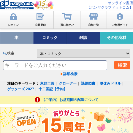
オンライン書店
【ホンヤクラブドットコム】
ログイン
会員登録
買い物かご
店舗一覧
ご利用ガイド
本
コミック
雑誌
その他商材
検索
詳細検索
注目のキーワード：
東野圭吾
｜
グローグー
｜
課題図書
｜
夏休みドリル
｜
ゲッターズ 2027
｜
十二国記【予約】
【ご案内】お盆期間の配送について