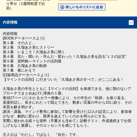
り寄せ（1週間程度で出
荷）
内容情報
内容情報
[BOOKデータベースより]
第１幕 その人と…
第２幕 久瑠あさ美ヒストリー
第３幕 いまこそ！久瑠あさ美に聞く
第４幕 見た・聞いた・学んだ・変わった！久瑠あさ美を語る“１２の証言”
第５幕 資料館―マインドの法則展
第６幕 久瑠あさ美の軌跡
第７幕 幕にかえて
[日販商品データベースより]
【マインドの法則】に行きついた「久瑠あさ美のすべて」がここにある！
久瑠あさ美の半生とともに【マインドの法則】を体感できる、他に類のないア
プローチでまとめあげた渾身の１冊。
巻頭27ページにわたるカラー画像により、その半生の「軌跡」を振り返る。
直接対話し、長きにわたって唱えてきた、数多い言葉の中から33に絞り、その
本質を解き明かす。
講演・講義、マインド塾等に参加して影響を受けた12人の証言により、参加者
がなぜ、劇的に変わり、限界を超えていくのかを明らかにする。
実際に使われる様々な資料（手書きも含めて）診断テスト、作成過程までを惜
しげもなく披露し、そのエッセンスを感じてもらう。
主人公は『わたし』ではなく、『自分』です。