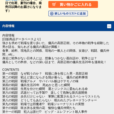
日で出荷、新刊の場合、発
売日以降のお届けになりま
す）
内容情報
内容情報
[日販商品データベースより]
強さを求めて戦場を渡り歩いた、傭兵の高部正樹。その本物の戦争を経験した
男が語る、知られざる傭兵の裏話が満載！
食事、給料、現地兵との関係、現地の一般人との関係、女遊び、戦闘、傭兵仲
間…etc.。
身近に戦争がない日本人には、想像もつかない面白話や、戦争とは？
傭兵としての矜持、などの深い話まで、高部正樹の傭兵生活20年を漫画化！
CONTENTS
第一の戦闘 なぜ戦うのか？ 戦場に身を投じた男・高部正樹
第二の戦闘 戦えど楽にならざる我が暮らし 傭兵の給料事情
第三の戦闘 戦場グルメ サバイバル飯はゲテモノの味
第四の戦闘 傭兵生活20年 死ぬかと思った瞬間
第五の戦闘 生死を分けた瞬間 運とジンクスに委ねられる命
第六の戦闘 武器だってお手製!? 楽しくて危険な新兵器開発
第七の戦闘 歩兵だけじゃない 軍隊に配置されるスペシャリストたち
第八の戦闘 どうしてもあたらない 呪われたグレネードランチャー
第九の戦闘 戦場では邪魔者!? 戦場ジャーナリストの実態
第十の戦闘 咲き誇る友情の花 愉快な傭兵仲間たち
第十一の戦闘 犯人は誰だ!? ビッグ・エレファント殺人事件