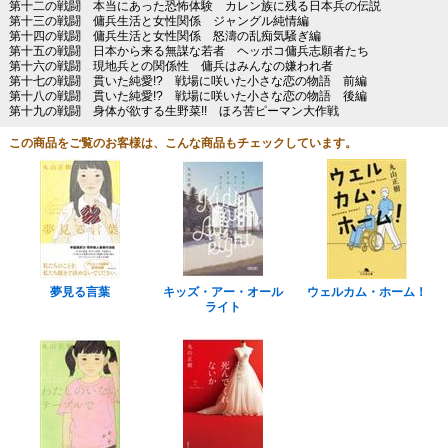
第十二の戦闘 本当にあった恐怖体験 カレン族に残る日本兵の伝説
第十三の戦闘 傭兵生活と女性関係 ジャングル純情編
第十四の戦闘 傭兵生活と女性関係 怒濤の乱痴気騒ぎ編
第十五の戦闘 日本から来る無謀な若者 ヘッポコ傭兵志願者たち
第十六の戦闘 現地兵との関係性 傭兵はみんなの嫌われ者
第十七の戦闘 貫いた純愛!? 戦場に咲いた小さな恋の物語 前編
第十八の戦闘 貫いた純愛!? 戦場に咲いた小さな恋の物語 後編
第十九の戦闘 身体が欲する生野菜!! ほろ苦ピーマン大作戦
この商品をご覧のお客様は、こんな商品もチェックしています。
夢見る言葉
キッズ・アー・オール
ウェルカム・ホーム！
ライト