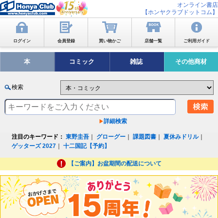
オンライン書店
【ホンヤクラブドットコム】
ログイン
会員登録
買い物かご
店舗一覧
ご利用ガイド
本
コミック
雑誌
その他商材
検索
詳細検索
注目のキーワード：
東野圭吾
｜
グローグー
｜
課題図書
｜
夏休みドリル
｜
ゲッターズ 2027
｜
十二国記【予約】
【ご案内】お盆期間の配送について