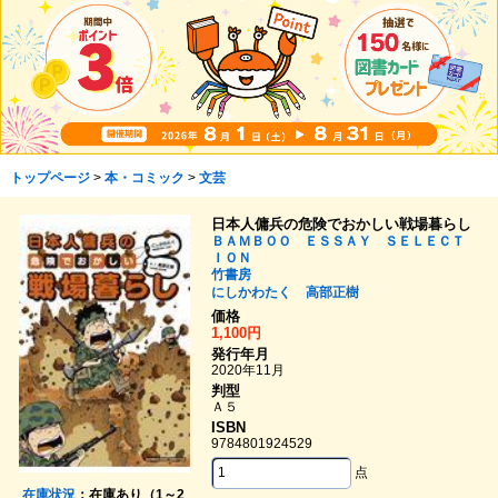
トップページ
>
本・コミック
>
文芸
日本人傭兵の危険でおかしい戦場暮らし
ＢＡＭＢＯＯ ＥＳＳＡＹ ＳＥＬＥＣＴ
ＩＯＮ
竹書房
にしかわたく
高部正樹
価格
1,100円
発行年月
2020年11月
判型
Ａ５
ISBN
9784801924529
点
在庫状況
：在庫あり（1～2