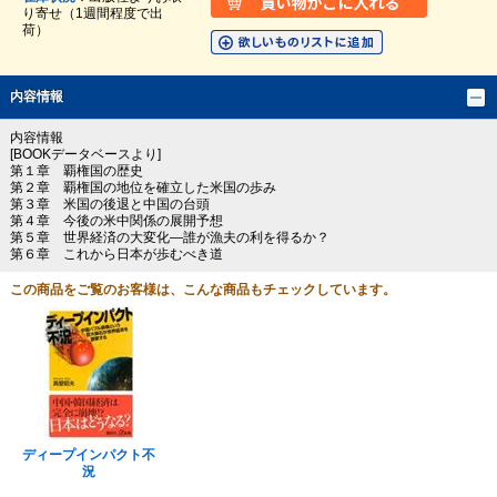
り寄せ（1週間程度で出
荷）
内容情報
内容情報
[BOOKデータベースより]
第１章 覇権国の歴史
第２章 覇権国の地位を確立した米国の歩み
第３章 米国の後退と中国の台頭
第４章 今後の米中関係の展開予想
第５章 世界経済の大変化―誰が漁夫の利を得るか？
第６章 これから日本が歩むべき道
この商品をご覧のお客様は、こんな商品もチェックしています。
ディープインパクト不
況