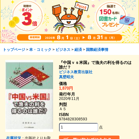
トップページ
>
本・コミック
>
ビジネス
>
経済
>
国際経済事情
『中国ｖｓ米国』で漁夫の利を得るのは
誰だ？
ビジネス教育出版社
真壁昭夫
価格
1,870円
発行年月
2020年11月
判型
Ａ５
ISBN
9784828308593
点
在庫状況
：出版社よりお取