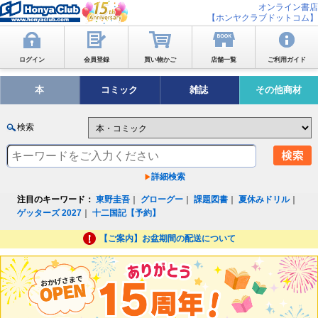
オンライン書店
【ホンヤクラブドットコム】
ログイン
会員登録
買い物かご
店舗一覧
ご利用ガイド
本
コミック
雑誌
その他商材
検索
詳細検索
注目のキーワード：
東野圭吾
｜
グローグー
｜
課題図書
｜
夏休みドリル
｜
ゲッターズ 2027
｜
十二国記【予約】
【ご案内】お盆期間の配送について