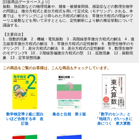
[日販商品データベースより]
振動、熱拡散などの物理現象や、捕食・被捕食関係、感染症などの数理生物学
の問題は、微分方程式と差分方程式を用いて定式化（モデリング）される。本
書では、モデリングにより得られた方程式の解法を、常微分方程式の理論やフ
ーリエ級数などを用いて示すとともに、定性解析により解の漸近挙動について
議論する。
【主要目次】
1．指数的現象 2．機械・電気振動 3．高階線形常微分方程式の解法 4．連
立線形常微分方程式の解法 5．常微分方程式の定性解析 6．数理生物学のモ
デリングI 7．差分方程式の解法 8．差分方程式の定性解析 9．数理生物学
のモデリングII 10．２階線形偏微分方程式の型 11．拡散現象 12．振動現
象 13．定常状態現象
この商品をご覧のお客様は、こんな商品もチェックしています。
数学検定準２級に面白
集合と位相 第２版
「数字のセンス」と
いほど合格する本 改
「地頭力」がいっきに
訂版
身につく 東大算数