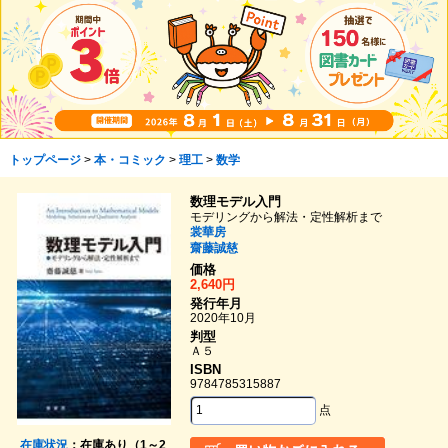
トップページ
>
本・コミック
>
理工
>
数学
数理モデル入門
モデリングから解法・定性解析まで
裳華房
齋藤誠慈
価格
2,640円
発行年月
2020年10月
判型
Ａ５
ISBN
9784785315887
点
在庫状況
：在庫あり（1～2