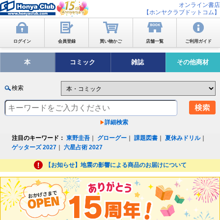
オンライン書店
【ホンヤクラブドットコム】
ログイン
会員登録
買い物かご
店舗一覧
ご利用ガイド
本
コミック
雑誌
その他商材
検索
詳細検索
注目のキーワード：
東野圭吾
｜
グローグー
｜
課題図書
｜
夏休みドリル
｜
ゲッターズ 2027
｜
六星占術 2027
【お知らせ】地震の影響による商品のお届けについて