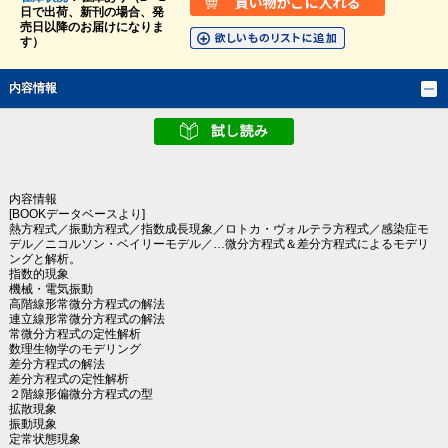
日で出荷、新刊の場合、発
売日以降のお届けになりま
す）
内容情報
内容情報
[BOOKデータベースより]
熱方程式／振動方程式／指数成長現象／ロトカ・ヴォルテラ方程式／感染症モ
デル／ニコルソン・ベイリーモデル／…微分方程式＆差分方程式によるモデリ
ングと解析。
指数的現象
機械・電気振動
高階線形常微分方程式の解法
連立線形常微分方程式の解法
常微分方程式の定性解析
数理生物学のモデリング
差分方程式の解法
差分方程式の定性解析
２階線形偏微分方程式の型
拡散現象
振動現象
定常状態現象