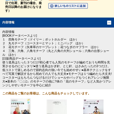
日で出荷、新刊の場合、発
売日以降のお届けになりま
す）
内容情報
内容情報
[BOOKデータベースより]
１ 四角モチーフ（ドイリー；ポットホルダー ほか）
２ 丸モチーフ（コースターとマット；ミニバッグ ほか）
３ 花モチーフ（矢車草のケープレット；花つなぎのマフラー ほか）
４ 三角、六角、八角モチーフ（丸と八角の大判ショール；六角の台形ショー
ル ほか）
[日販商品データベースより]
使う道具はたった３つだけ!初心者でも人気のモチーフが編めておうち時間を充
実させるのにピッタリ!●使う道具はかぎ針、とじ針、はさみたったの3つだけ。
低コストで楽しめるので節約志向の強い今でも始めやすい●基本テクニックをす
べて写真で解説するから初めての人でも大丈夫●モチーフは１つ編めたら大丈夫!
コースターはもちろんつなげるだけでショールやバッグもつくれアレンジ無限
大●基本の「〇△□」のモチーフの他に?体の「花のモチーフ」など人気かつアレ
ンジしやすいモチーフを中心に紹介
この商品をご覧のお客様は、こんな商品もチェックしています。