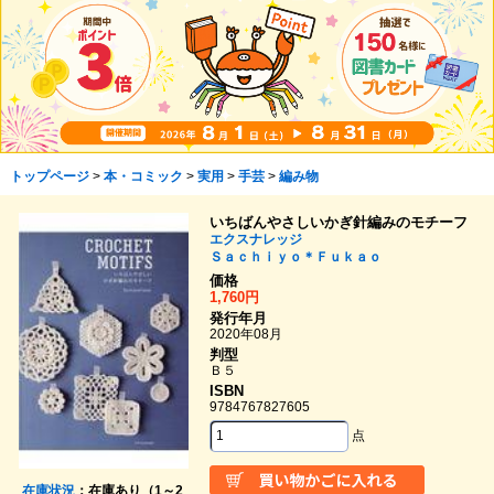
トップページ
>
本・コミック
>
実用
>
手芸
>
編み物
いちばんやさしいかぎ針編みのモチーフ
エクスナレッジ
Ｓａｃｈｉｙｏ＊Ｆｕｋａｏ
価格
1,760円
発行年月
2020年08月
判型
Ｂ５
ISBN
9784767827605
点
在庫状況
：在庫あり（1～2