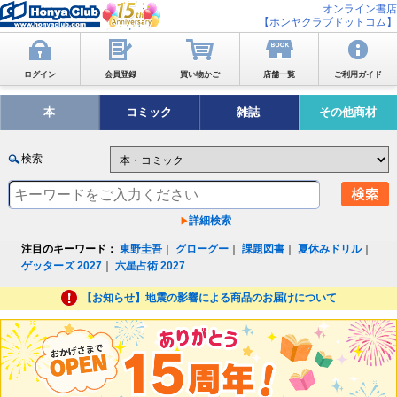
オンライン書店
【ホンヤクラブドットコム】
ログイン
会員登録
買い物かご
店舗一覧
ご利用ガイド
本
コミック
雑誌
その他商材
検索
詳細検索
注目のキーワード：
東野圭吾
｜
グローグー
｜
課題図書
｜
夏休みドリル
｜
ゲッターズ 2027
｜
六星占術 2027
【お知らせ】地震の影響による商品のお届けについて