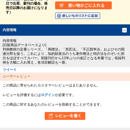
日で出荷、新刊の場合、発
売日以降のお届けになりま
す）
内容情報
内容情報
[日販商品データベースより]
判例教材の定番シリーズ。「商標法」「意匠法」「不正競争法」およびその関
連分野を扱う。これにより，知的財産法のうち著作権法と特許法をのぞいた部
分をほぼすべてカバー。初版刊行から13年ぶりの改訂となる本書では，収録判
例を大幅に入れ替え，各項目解説も一新。
ツイート
ユーザーレビュー
この商品に寄せられたカスタマーレビューはまだありません。
レビューを評価するには
ログイン
が必要です。
この商品に対するあなたのレビューを投稿することができます。