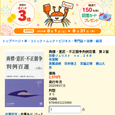
トップページ
>
本・コミック
>
ムック
>
ビジネス・専門誌
>
法律・経済
商標・意匠・不正競争判例百選 第２版
別冊ジュリスト ｎｏ．２４８
有斐閣
茶園成樹
田村善之
宮脇正晴
横山久
芳
価格
2,970円
発行年月
2020年07月
判型
Ｂ５
ISBN
9784641115484
点
在庫状況
：在庫あり（1～2