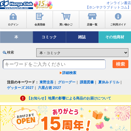
オンライン書店
【ホンヤクラブドットコム】
ログイン
会員登録
買い物かご
店舗一覧
ご利用ガイド
本
コミック
雑誌
その他商材
検索
詳細検索
注目のキーワード：
東野圭吾
｜
グローグー
｜
課題図書
｜
夏休みドリル
｜
ゲッターズ 2027
｜
六星占術 2027
【お知らせ】地震の影響による商品のお届けについて