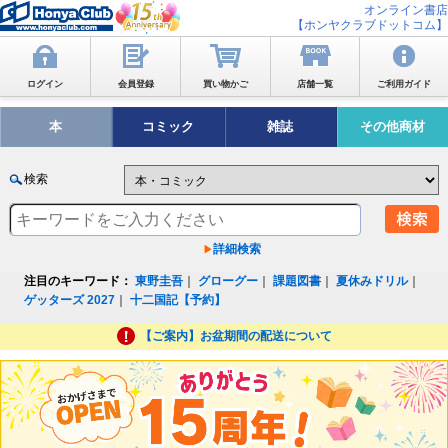
オンライン書店
【ホンヤクラブドットコム】
ログイン
会員登録
買い物かご
店舗一覧
ご利用ガイド
本
コミック
雑誌
その他商材
検索
詳細検索
注目のキーワード：
東野圭吾
｜
グローグー
｜
課題図書
｜
夏休みドリル
｜
ゲッターズ 2027
｜
十二国記【予約】
【ご案内】お盆期間の配送について