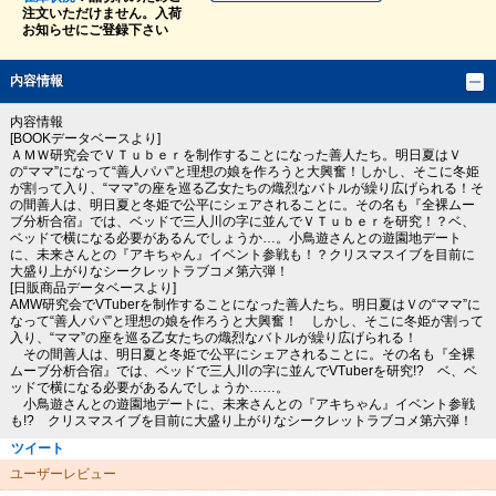
注文いただけません。入荷
お知らせにご登録下さい
内容情報
内容情報
[BOOKデータベースより]
ＡＭＷ研究会でＶＴｕｂｅｒを制作することになった善人たち。明日夏はＶ
の“ママ”になって“善人パパ”と理想の娘を作ろうと大興奮！しかし、そこに冬姫
が割って入り、“ママ”の座を巡る乙女たちの熾烈なバトルが繰り広げられる！そ
の間善人は、明日夏と冬姫で公平にシェアされることに。その名も『全裸ムー
ブ分析合宿』では、ベッドで三人川の字に並んでＶＴｕｂｅｒを研究！？ベ、
ベッドで横になる必要があるんでしょうか…。小鳥遊さんとの遊園地デート
に、未来さんとの『アキちゃん』イベント参戦も！？クリスマスイブを目前に
大盛り上がりなシークレットラブコメ第六弾！
[日販商品データベースより]
AMW研究会でVTuberを制作することになった善人たち。明日夏はＶの“ママ”に
なって“善人パパ”と理想の娘を作ろうと大興奮！ しかし、そこに冬姫が割って
入り、“ママ”の座を巡る乙女たちの熾烈なバトルが繰り広げられる！
その間善人は、明日夏と冬姫で公平にシェアされることに。その名も『全裸
ムーブ分析合宿』では、ベッドで三人川の字に並んでVTuberを研究!? ベ、ベ
ッドで横になる必要があるんでしょうか……。
小鳥遊さんとの遊園地デートに、未来さんとの『アキちゃん』イベント参戦
も!? クリスマスイブを目前に大盛り上がりなシークレットラブコメ第六弾！
ツイート
ユーザーレビュー