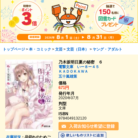
トップページ
>
本・コミック
>
文芸
>
文芸（日本）
>
ヤング・アダルト
乃木坂明日夏の秘密 ６
電撃文庫 いー８ー４５
ＫＡＤＯＫＡＷＡ
五十嵐雄策
価格
671円
発行年月
2020年07月
判型
文庫
ISBN
9784049132120
在庫状況
：品切れのためご