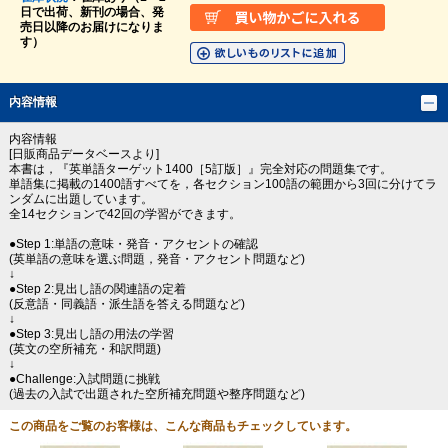
日で出荷、新刊の場合、発
売日以降のお届けになりま
す）
内容情報
内容情報
[日販商品データベースより]
本書は，『英単語ターゲット1400［5訂版］』完全対応の問題集です。
単語集に掲載の1400語すべてを，各セクション100語の範囲から3回に分けてラ
ンダムに出題しています。
全14セクションで42回の学習ができます。
●Step 1:単語の意味・発音・アクセントの確認
(英単語の意味を選ぶ問題，発音・アクセント問題など)
↓
●Step 2:見出し語の関連語の定着
(反意語・同義語・派生語を答える問題など)
↓
●Step 3:見出し語の用法の学習
(英文の空所補充・和訳問題)
↓
●Challenge:入試問題に挑戦
(過去の入試で出題された空所補充問題や整序問題など)
この商品をご覧のお客様は、こんな商品もチェックしています。