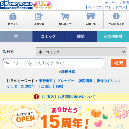
オンライン書店
【ホンヤクラブドットコム】
ログイン
会員登録
買い物かご
店舗一覧
ご利用ガイド
本
コミック
雑誌
その他商材
検索
詳細検索
注目のキーワード：
東野圭吾
｜
グローグー
｜
課題図書
｜
夏休みドリル
｜
ゲッターズ 2027
｜
十二国記【予約】
【ご案内】お盆期間の配送について