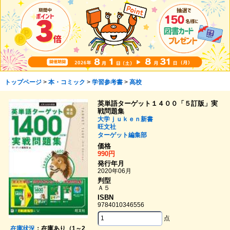
トップページ
>
本・コミック
>
学習参考書
>
高校
英単語ターゲット１４００「５訂版」実
戦問題集
大学ｊｕｋｅｎ新書
旺文社
ターゲット編集部
価格
990円
発行年月
2020年06月
判型
Ａ５
ISBN
9784010346556
点
在庫状況
：在庫あり（1～2