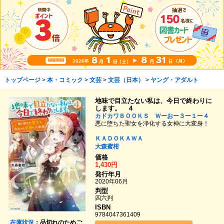
トップページ
>
本・コミック
>
文芸
>
文芸（日本）
>
ヤング・アダルト
地味で目立たない私は、今日で終わりに
します。 ４
カドカワＢＯＯＫＳ Ｗーおー３ー１ー４
悪に堕ちた聖女を浄化する女神に大変身！
ＫＡＤＯＫＡＷＡ
大森蜜柑
価格
1,430円
発行年月
2020年06月
判型
四六判
ISBN
9784047361409
在庫状況
：品切れのためご