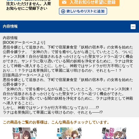
注文いただけません。入荷
お知らせにご登録下さい
内容情報
内容情報
[BOOKデータベースより]
悪役令嬢として追放され、下町で宿屋兼食堂『妖精の宿木亭』の女将を始めた
公爵令嬢ラナ。「女神の力」で皆を癒やしながら過ごしていたところ、ついに
チャンス到来！自分が追放されるきっかけとなった聖女サンドラへ近づく機会
ができた。サンドラに取り憑いている闇の妖精を浄化するために、ラナは侍女
として神殿へ潜入することに。しかし、神殿ではサンドラが行方不明になって
おり…！？ラナは名誉挽回して華麗に返り咲けるのか、それとも―！？
[日販商品データベースより]
悪役令嬢として追放され、下町で宿屋兼食堂『妖精の宿木亭』の女将を始めた
公爵令嬢ラナ。
「女神の力」で皆を癒やしながら過ごしていたところ、ついにチャンス到来！
自分が追放されるきっかけとなった聖女サンドラへ近づく機会ができた。
サンドラに取り憑いている闇の妖精を浄化するために、ラナは侍女として神殿
へ潜入することに。
しかし、神殿ではサンドラが行方不明になっており……!?
ラナは名誉挽回して華麗に返り咲けるのか、それとも――!?
この商品をご覧のお客様は、こんな商品もチェックしています。