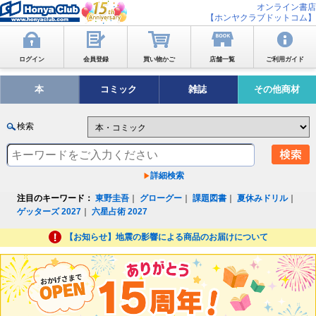
オンライン書店
【ホンヤクラブドットコム】
ログイン
会員登録
買い物かご
店舗一覧
ご利用ガイド
本
コミック
雑誌
その他商材
検索
詳細検索
注目のキーワード：
東野圭吾
｜
グローグー
｜
課題図書
｜
夏休みドリル
｜
ゲッターズ 2027
｜
六星占術 2027
【お知らせ】地震の影響による商品のお届けについて