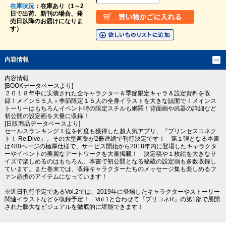
在庫状況
：在庫あり（1～2
日で出荷、新刊の場合、発
売日以降のお届けになりま
す）
内容情報
内容情報
[BOOKデータベースより]
２０１８年中に実装された全キャラクター＆季節限定キャラ＆設定資料を収
録！メイン５５人＋季節限定１５人の全身イラストを大きな誌面で！メインス
トーリーはもちろんイベント時の限定スチルも網羅！背面画や武器の詳細など
初公開の設定画を大量に収録！
[日販商品データベースより]
セールスランキング１位を何度も獲得した超人気アプリ、『プリンセスコネク
ト！ Re:Dive』。その大型画集が2冊連続で刊行決定です！ 第１弾となる本書
は480ページの極厚仕様で、サービス開始から2018年内に登場したキャラクタ
ーやイベントの美麗なアートワークを大量掲載！ 決定稿や１枚絵を大きなサ
イズで楽しめるのはもちろん、本書で初公開となる秘蔵の設定画も多数収録し
ています。また巻末では、収録キャラクターたちのメッセージ集も楽しめるフ
ァン必携のアイテムになっています！
※近日刊行予定であるVol.2では、2019年に登場したキャラクターやストーリー
関連イラストなどを収録予定！ Vol.1と合わせて『プリコネR』の第1部で展開
された膨大なビジュアルを徹底的に堪能できます！