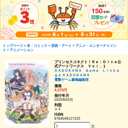
トップページ
>
本・コミック
>
芸術・アート
>
アニメ・エンターテイメン
ト
>
アニメーション
プリンセスコネクト！Ｒｅ：Ｄｉｖｅ公
式アートワークス Ｖｏｌ．１
ＫＡＤＯＫＡＷＡ Ｇａｍｅ Ｌｉｎｋａ
ｇｅ
ＫＡＤＯＫＡＷＡ
電撃ゲーム書籍編集部
価格
4,070円
発行年月
2020年03月
判型
Ａ４
ISBN
9784049127225
点