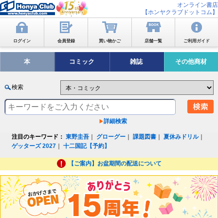
オンライン書店
【ホンヤクラブドットコム】
ログイン
会員登録
買い物かご
店舗一覧
ご利用ガイド
本
コミック
雑誌
その他商材
検索
詳細検索
注目のキーワード：
東野圭吾
｜
グローグー
｜
課題図書
｜
夏休みドリル
｜
ゲッターズ 2027
｜
十二国記【予約】
【ご案内】お盆期間の配送について