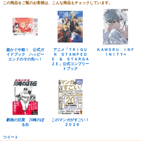
この商品をご覧のお客様は、こんな商品もチェックしています。
超かぐや姫！ 公式ガ
アニメ「ＴＲＩＧＵ
ＫＡＷＯＲＵ ＩＮＦ
イドブック ハッピー
Ｎ ＳＴＡＭＰＥＤ
ＩＮＩＴＹ∞
エンドのその先へ！
Ｅ ＆ ＳＴＡＲＧＡ
ＺＥ」公式コンプリー
トブック
劇画の巨星 川崎のぼ
このマンガがすごい！
る伝
２０２６
ツイート