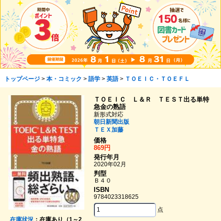
トップページ
>
本・コミック
>
語学
>
英語
>
ＴＯＥＩＣ・ＴＯＥＦＬ
ＴＯＥＩＣ Ｌ＆Ｒ ＴＥＳＴ出る単特
急金の熟語
新形式対応
朝日新聞出版
ＴＥＸ加藤
価格
869円
発行年月
2020年02月
判型
Ｂ４０
ISBN
9784023318625
点
在庫状況
：在庫あり（1～2