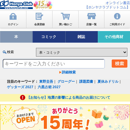
オンライン書店
【ホンヤクラブドットコム】
ログイン
会員登録
買い物かご
店舗一覧
ご利用ガイド
本
コミック
雑誌
その他商材
検索
詳細検索
注目のキーワード：
東野圭吾
｜
グローグー
｜
課題図書
｜
夏休みドリル
｜
ゲッターズ 2027
｜
六星占術 2027
【お知らせ】地震の影響による商品のお届けについて