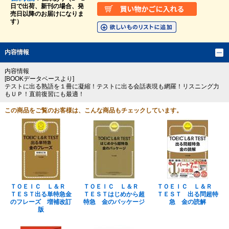
日で出荷、新刊の場合、発
売日以降のお届けになりま
す）
内容情報
内容情報
[BOOKデータベースより]
テストに出る熟語を１冊に凝縮！テストに出る会話表現も網羅！リスニング力
もＵＰ！直前復習にも最適！
この商品をご覧のお客様は、こんな商品もチェックしています。
ＴＯＥＩＣ Ｌ＆Ｒ
ＴＯＥＩＣ Ｌ＆Ｒ
ＴＯＥＩＣ Ｌ＆Ｒ
ＴＥＳＴ出る単特急金
ＴＥＳＴはじめから超
ＴＥＳＴ 出る問超特
のフレーズ 増補改訂
特急 金のパッケージ
急 金の読解
版