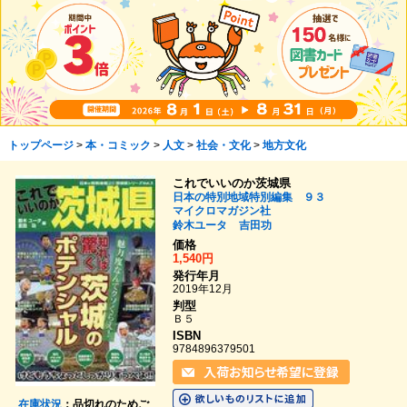
トップページ
>
本・コミック
>
人文
>
社会・文化
>
地方文化
これでいいのか茨城県
日本の特別地域特別編集 ９３
マイクロマガジン社
鈴木ユータ
吉田功
価格
1,540円
発行年月
2019年12月
判型
Ｂ５
ISBN
9784896379501
在庫状況
：品切れのためご