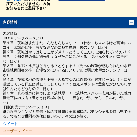
注文いただけません。入荷
お知らせにご登録下さい
内容情報
内容情報
[BOOKデータベースより]
第１章 茨城はまだまだこんなもんじゃない！（わかっちゃいるけど普通にス
ゴイ！茨城の自慢；豊かな県なのに魅力度最下位のナゾ ほか）
第２章 茨城はやっぱりここがダメ！（どうしてこんなに知られていない！？
恐ろしく知名度の低い観光地；なぜそこにこだわる！？地元グルメが二番煎
じ ほか）
第３章 県都・水戸はどうなる？どうする？（先への展望が感じられない水戸
市街地再開発の今；自慢なのはわかるけどリアルに弱い水戸コンテンツ ほ
か）
第４章 茨城各地の希望と不安（大都市なのに過疎化が尋常じゃない！人口が
激減している日立は滅亡まっしぐら！？；観光スポットは豊富だがひたちなか
は住んだらどうなの？ ほか）
第５章 真の魅力に気づけよ！茨城県！！（茨城のメジャー志向が招いた魅力
度最下位の皮肉；豊かさは茨城の誇り！「行きたい県」から「住みたい県」
へ）
[日販商品データベースより]
魅力度ランキング万年最下位の茨城県は全国屈指のポテンシャルを持つ県であ
る。でもなぜ世間の評価は低いのか。その謎を解く。
ツイート
ユーザーレビュー