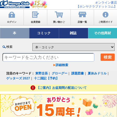
オンライン書店
【ホンヤクラブドットコム】
ログイン
会員登録
買い物かご
店舗一覧
ご利用ガイド
本
コミック
雑誌
その他商材
検索
詳細検索
注目のキーワード：
東野圭吾
｜
グローグー
｜
課題図書
｜
夏休みドリル
｜
ゲッターズ 2027
｜
十二国記【予約】
【ご案内】お盆期間の配送について