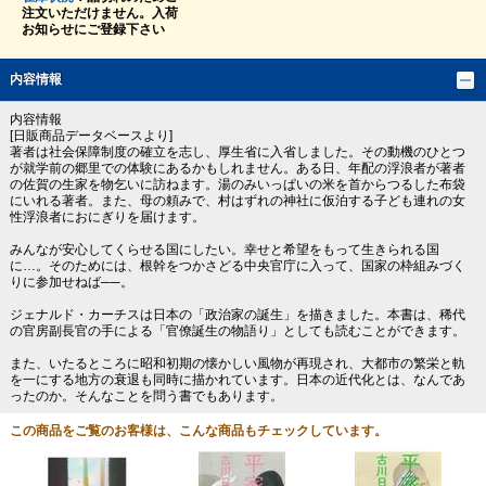
注文いただけません。入荷
お知らせにご登録下さい
内容情報
内容情報
[日販商品データベースより]
著者は社会保障制度の確立を志し、厚生省に入省しました。その動機のひとつ
が就学前の郷里での体験にあるかもしれません。ある日、年配の浮浪者が著者
の佐賀の生家を物乞いに訪ねます。湯のみいっぱいの米を首からつるした布袋
にいれる著者。また、母の頼みで、村はずれの神社に仮泊する子ども連れの女
性浮浪者におにぎりを届けます。
みんなが安心してくらせる国にしたい。幸せと希望をもって生きられる国
に…。そのためには、根幹をつかさどる中央官庁に入って、国家の枠組みづく
りに参加せねば──。
ジェナルド・カーチスは日本の「政治家の誕生」を描きました。本書は、稀代
の官房副長官の手による「官僚誕生の物語り」としても読むことができます。
また、いたるところに昭和初期の懐かしい風物が再現され、大都市の繁栄と軌
を一にする地方の衰退も同時に描かれています。日本の近代化とは、なんであ
ったのか。そんなことを問う書でもあります。
この商品をご覧のお客様は、こんな商品もチェックしています。