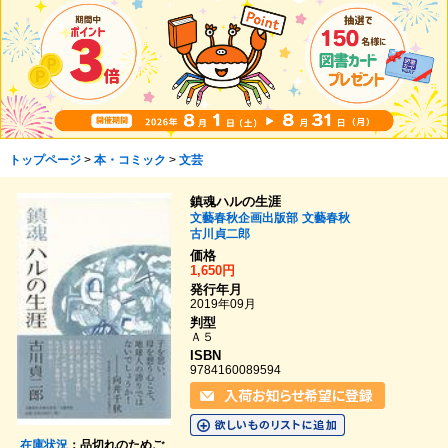
トップページ
>
本・コミック
>
文芸
鎮魂ハルの生涯
文藝春秋企画出版部
文藝春秋
古川貞二郎
価格
1,650円
発行年月
2019年09月
判型
Ａ５
ISBN
9784160089594
在庫状況
：品切れのためご