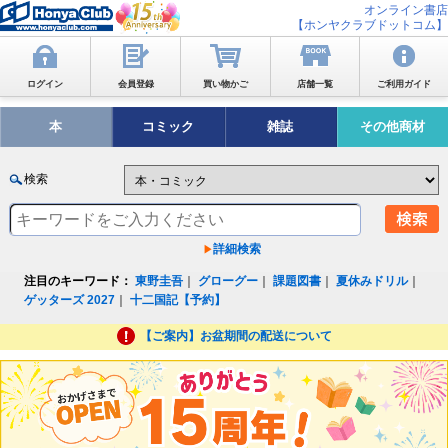
オンライン書店
【ホンヤクラブドットコム】
ログイン
会員登録
買い物かご
店舗一覧
ご利用ガイド
本
コミック
雑誌
その他商材
検索
詳細検索
注目のキーワード：
東野圭吾
｜
グローグー
｜
課題図書
｜
夏休みドリル
｜
ゲッターズ 2027
｜
十二国記【予約】
【ご案内】お盆期間の配送について