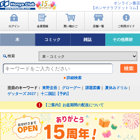
オンライン書店
【ホンヤクラブドットコム】
ログイン
会員登録
買い物かご
店舗一覧
ご利用ガイド
本
コミック
雑誌
その他商材
検索
詳細検索
注目のキーワード：
東野圭吾
｜
グローグー
｜
課題図書
｜
夏休みドリル
｜
ゲッターズ 2027
｜
十二国記【予約】
【ご案内】お盆期間の配送について