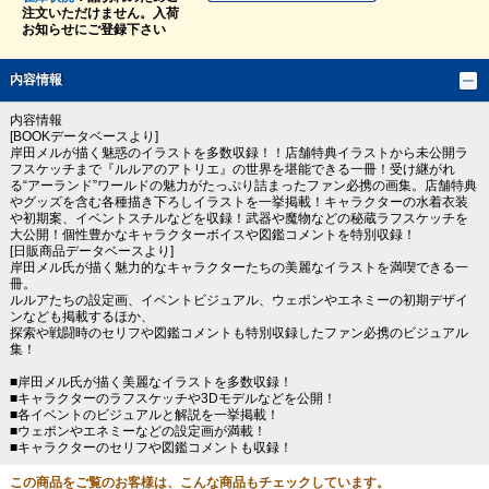
注文いただけません。入荷
お知らせにご登録下さい
内容情報
内容情報
[BOOKデータベースより]
岸田メルが描く魅惑のイラストを多数収録！！店舗特典イラストから未公開ラ
フスケッチまで『ルルアのアトリエ』の世界を堪能できる一冊！受け継がれ
る“アーランド”ワールドの魅力がたっぷり詰まったファン必携の画集。店舗特典
やグッズを含む各種描き下ろしイラストを一挙掲載！キャラクターの水着衣装
や初期案、イベントスチルなどを収録！武器や魔物などの秘蔵ラフスケッチを
大公開！個性豊かなキャラクターボイスや図鑑コメントを特別収録！
[日販商品データベースより]
岸田メル氏が描く魅力的なキャラクターたちの美麗なイラストを満喫できる一
冊。
ルルアたちの設定画、イベントビジュアル、ウェポンやエネミーの初期デザイ
ンなども掲載するほか、
探索や戦闘時のセリフや図鑑コメントも特別収録したファン必携のビジュアル
集！
■岸田メル氏が描く美麗なイラストを多数収録！
■キャラクターのラフスケッチや3Dモデルなどを公開！
■各イベントのビジュアルと解説を一挙掲載！
■ウェポンやエネミーなどの設定画が満載！
■キャラクターのセリフや図鑑コメントも収録！
この商品をご覧のお客様は、こんな商品もチェックしています。