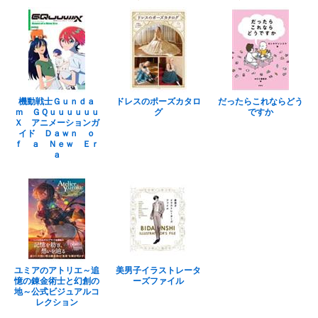
機動戦士Ｇｕｎｄａ
ドレスのポーズカタロ
だったらこれならどう
ｍ ＧＱｕｕｕｕｕｕ
グ
ですか
Ｘ アニメーションガ
イド Ｄａｗｎ ｏ
ｆ ａ Ｎｅｗ Ｅｒ
ａ
ユミアのアトリエ～追
美男子イラストレータ
憶の錬金術士と幻創の
ーズファイル
地～公式ビジュアルコ
レクション