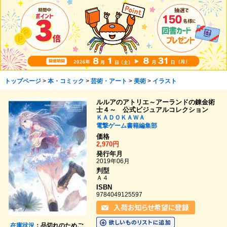
トップページ
>
本・コミック
>
芸術・アート
>
美術
>
イラスト
ルルアのアトリエ～アーランドの錬金術
士４～ 公式ビジュアルコレクション
ＫＡＤＯＫＡＷＡ
電撃ゲーム書籍編集部
価格
2,970円
発行年月
2019年06月
判型
Ａ４
ISBN
9784049125597
在庫状況
：品切れのためご