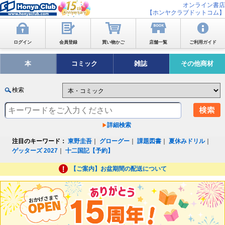
オンライン書店
【ホンヤクラブドットコム】
ログイン
会員登録
買い物かご
店舗一覧
ご利用ガイド
本
コミック
雑誌
その他商材
検索
詳細検索
注目のキーワード：
東野圭吾
｜
グローグー
｜
課題図書
｜
夏休みドリル
｜
ゲッターズ 2027
｜
十二国記【予約】
【ご案内】お盆期間の配送について