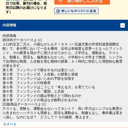
日で出荷、新刊の場合、発
売日以降のお届けになりま
す）
内容情報
内容情報
[BOOKデータベースより]
人口約五五〇万人、小国ながらもＰＩＳＡ（一五歳児童の学習到達度国際比
較）で、多分野において一位を獲得、近年は幸福度も世界一となったフィンラ
ンド。その教育を我が子に受けさせてみたら、入学式も、運動会も、テスト
も、制服も、部活も、偏差値もなかった。小学校から大学まで無償、シンプル
で合理的な制度、人生観を育む独特の授業…ＡＩ時代に対応した理想的な教育
の姿を示す。
第１章 フィンランドで親をやるのは楽だった
第２章 フィンランド式「人生観」の授業と道徳
第３章 フィンランドはいじめの予防を目指す
第４章 フィンランドの性教育
第５章 フィンランドはこうして「考える力」を育てている
第６章 フィンランドの「愛国」と兵役
第７章 フィンランドの親は学校とどう関わるのか
第８章 フィンランドの母はなぜ叙勲されるのか
[日販商品データベースより]
テストも、受験も、運動会もないってホント？ 高い学力はシンプルな教育か
ら生まれた――テストも受験も、部活も運動会も、制服もなし、教科書は置き
っ放し、なのになぜ？ どうして？ その秘密、教えます。
ツイート