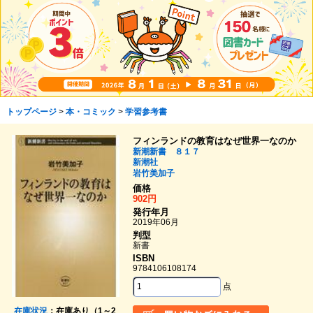
トップページ
>
本・コミック
>
学習参考書
フィンランドの教育はなぜ世界一なのか
新潮新書 ８１７
新潮社
岩竹美加子
価格
902円
発行年月
2019年06月
判型
新書
ISBN
9784106108174
点
在庫状況
：在庫あり（1～2