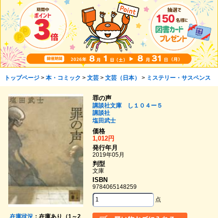
トップページ
>
本・コミック
>
文芸
>
文芸（日本）
>
ミステリー・サスペンス
罪の声
講談社文庫 し１０４ー５
講談社
塩田武士
価格
1,012円
発行年月
2019年05月
判型
文庫
ISBN
9784065148259
点
在庫状況
：在庫あり（1～2