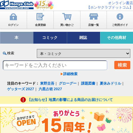
オンライン書店
【ホンヤクラブドットコム】
ログイン
会員登録
買い物かご
店舗一覧
ご利用ガイド
本
コミック
雑誌
その他商材
検索
詳細検索
注目のキーワード：
東野圭吾
｜
グローグー
｜
課題図書
｜
夏休みドリル
｜
ゲッターズ 2027
｜
六星占術 2027
【お知らせ】地震の影響による商品のお届けについて