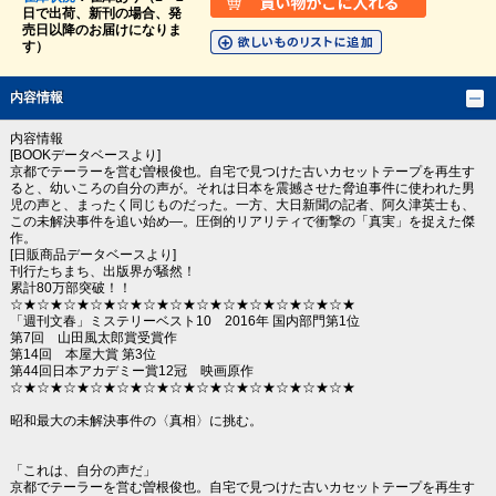
日で出荷、新刊の場合、発
売日以降のお届けになりま
す）
内容情報
内容情報
[BOOKデータベースより]
京都でテーラーを営む曽根俊也。自宅で見つけた古いカセットテープを再生す
ると、幼いころの自分の声が。それは日本を震撼させた脅迫事件に使われた男
児の声と、まったく同じものだった。一方、大日新聞の記者、阿久津英士も、
この未解決事件を追い始め―。圧倒的リアリティで衝撃の「真実」を捉えた傑
作。
[日販商品データベースより]
刊行たちまち、出版界が騒然！
累計80万部突破！！
☆★☆★☆★☆★☆★☆★☆★☆★☆★☆★☆★☆★☆★
「週刊文春」ミステリーベスト10 2016年 国内部門第1位
第7回 山田風太郎賞受賞作
第14回 本屋大賞 第3位
第44回日本アカデミー賞12冠 映画原作
☆★☆★☆★☆★☆★☆★☆★☆★☆★☆★☆★☆★☆★
昭和最大の未解決事件の〈真相〉に挑む。
「これは、自分の声だ」
京都でテーラーを営む曽根俊也。自宅で見つけた古いカセットテープを再生す