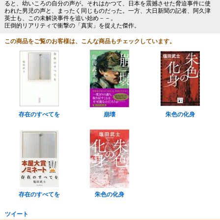
ると、幼いころの自分の声が。それはかつて、日本を震撼させた脅迫事件に使
われた男児の声と、まったく同じものだった。一方、大日新聞の記者、阿久津
英士も、この未解決事件を追い始め－－。
圧倒的リアリティで衝撃の「真実」を捉えた傑作。
この商品をご覧のお客様は、こんな商品もチェックしています。
存在のすべてを
崩壊
朱色の化身
存在のすべてを
朱色の化身
ツイート