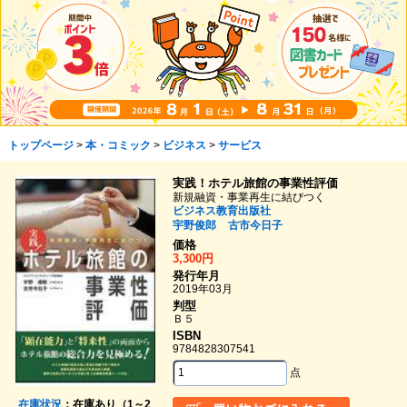
トップページ
>
本・コミック
>
ビジネス
>
サービス
実践！ホテル旅館の事業性評価
新規融資・事業再生に結びつく
ビジネス教育出版社
宇野俊郎
古市今日子
価格
3,300円
発行年月
2019年03月
判型
Ｂ５
ISBN
9784828307541
点
在庫状況
：在庫あり（1～2