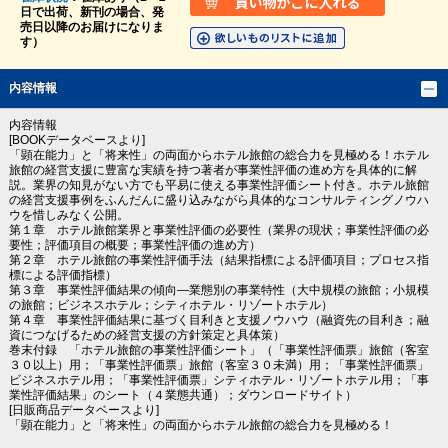
日で出荷、新刊の場合、発
売日以降のお届けになりま
す）
内容情報
内容情報
[BOOKデータベースより]
「顕在能力」と「将来性」の両面からホテル旅館の総合力を見極める！ホテル
旅館の経営支援に豊富な実績を持つ著者が事業性評価の進め方を具体的に解
説。業界の知見がない方でも平易に使える事業性評価シート付き。ホテル旅館
の経営支援事例をふんだんに盛り込みながら具体的なコンサルティングノウハ
ウを惜しみなく公開。
第１章 ホテル旅館業界と事業性評価の必要性（業界の現状；事業性評価の必
要性；評価項目の概要；事業性評価の進め方）
第２章 ホテル旅館の事業性評価手法（結果指標による評価項目；プロセス指
標による評価指標）
第３章 事業性評価結果の傾向―業態別の事業特性（大中規模の旅館；小規模
の旅館；ビジネスホテル；シティホテル・リゾートホテル）
第４章 事業性評価結果に基づく目利きと支援ノウハウ（融資先の目利き；融
資につなげるための経営支援の方針策定と具体策）
巻末付録 「ホテル旅館の事業性評価シート」（「事業性評価票」旅館（客室
３０以上）用；「事業性評価票」旅館（客室３０未満）用；「事業性評価票」
ビジネスホテル用；「事業性評価票」シティホテル・リゾートホテル用；「事
業性評価結果」のシート（４業態共通）；ダウンロードサイト）
[日販商品データベースより]
「顕在能力」と「将来性」の両面からホテル旅館の総合力を見極める！