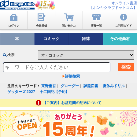
オンライン書店
【ホンヤクラブドットコム】
ログイン
会員登録
買い物かご
店舗一覧
ご利用ガイド
本
コミック
雑誌
その他商材
検索
詳細検索
注目のキーワード：
東野圭吾
｜
グローグー
｜
課題図書
｜
夏休みドリル
｜
ゲッターズ 2027
｜
十二国記【予約】
【ご案内】お盆期間の配送について