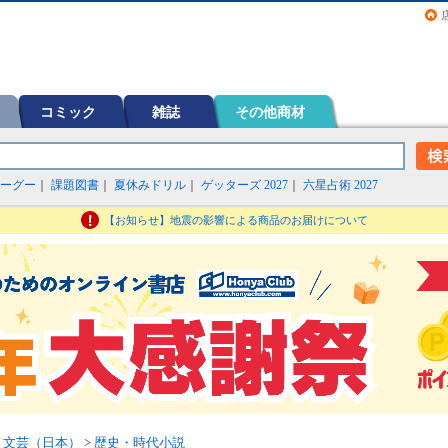
画（コミック）など在庫も充実
コミック
雑誌
その他商材
ーグー
｜
課題図書
｜
夏休みドリル
｜
ゲッターズ 2027
｜
六星占術 2027
【お知らせ】地震の影響による商品のお届けについて
>
文芸（日本）
>
歴史・時代小説