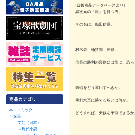
[日販商品データベースより]
異次元の「眼」を持つ男。
その名は、織田信長。
村木砦、桶狭間、長篠……
信長の勝利の裏側には常に、恐ろ
鉄砲をどう運用すべきか。
毛利水軍に勝てる船とは何か。
本・コミック
どうすれば、天候を予測できるか
文芸
文芸（日本）
現代小説