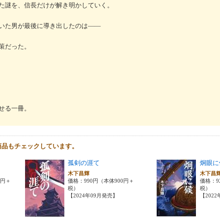
た謎を、信長だけが解き明かしていく。
いた男が最後に導き出したのは――
策だった。
せる一冊。
商品もチェックしています。
孤剣の涯て
炯眼に
木下昌輝
木下昌
0円＋
価格：990円（本体900円＋
価格：9
税）
税）
【2024年09月発売】
【202