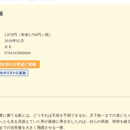
候
1,870円（本体1,700円＋税）
2019年02月
Ｂ６
9784163909684
軍に勝てる船とは。どうすれば天候を予測できるか。天下統一までの道にち
っとも先を見据えていた男が最後に導き出したのは―自らの死後、明智を破
までの信長像を大きく飛躍させる一冊。