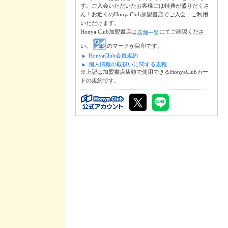
す。ご入会いただいたお客様には特典が盛りだくさ
ん！お近くのHonyaClub加盟書店でご入会、ご利用
いただけます。
Honya Club加盟書店は
にてご確認くださ
店舗一覧
い。
のマークが目印です。
HonyaClub会員規約
個人情報の取扱いに関する規程
※上記は加盟書店店頭で使用できるHonyaClubカー
ドの規約です。