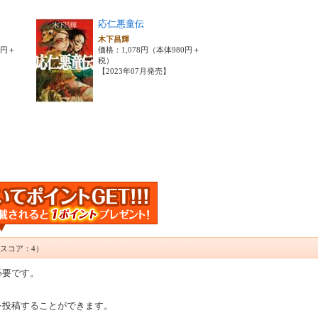
応仁悪童伝
木下昌輝
0円＋
価格：1,078円（本体980円＋
税）
【2023年07月発売】
スコア：4）
必要です。
を投稿することができます。