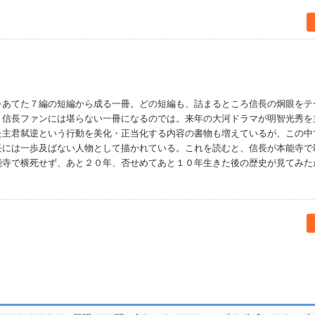
をあてた７編の短編から成る一冊。どの短編も、詰まるところ信長の炯眼をテ
。信長ファンには堪らない一冊になるのでは。来年の大河ドラマが明智光秀を
た主君弑逆という行動を美化・正当化する内容の書物も増えているが、この中
長には一歩及ばない人物として描かれている。これを読むと、信長が本能寺で
能寺で横死せず、あと２０年、否せめてあと１０年生きた後の歴史が見てみた
書店【ホンヤクラブ】はお好きな本屋での受け取りで送料無料！新刊予約・通販も。本（書籍）、雑誌、漫画（コミック）な