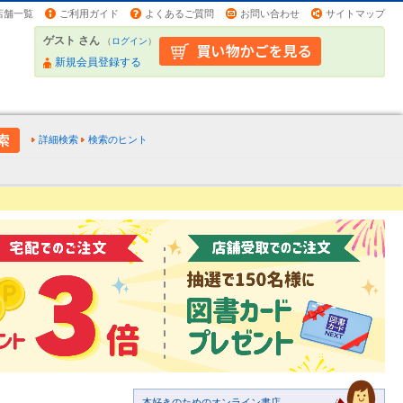
店舗一覧
ご利用ガイド
よくあるご質問
お問い合わせ
サイトマップ
ゲスト さん
（
ログイン
）
新規会員登録する
詳細検索
検索のヒント
本好きのためのオンライン書店