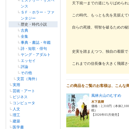
ミステリー・サスペ
天下統一までの道にちりばめられ
ンス
ＳＦ・ホラー・ファ
この時代、もっとも先を見据えて
ンタジー
歴史・時代小説
自らの死後、明智を破るための秘
古典
全集
事典・書誌・年鑑
詩・短歌・俳句
史実を踏まえつつ、独自の着眼で
ヤング・アダルト
エッセイ
これまでの信長像を大きく飛躍さ
評論
その他
文芸（海外）
実用
この商品をご覧のお客様は、こんな
芸術・アート
風林火山のむすめ
ビジネス
木下昌輝
コンピュータ
価格：2,310円（本体2,10
人文
税）
理工
【2026年05月発売】
建築
医学書