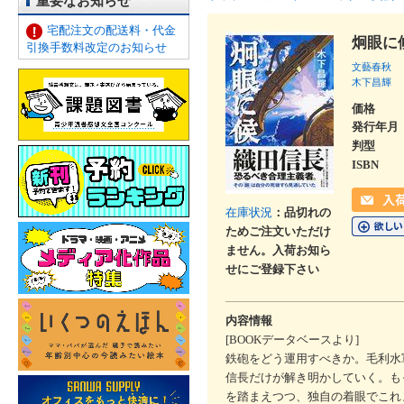
重要なお知らせ
宅配注文の配送料・代金
炯眼に
引換手数料改定のお知らせ
文藝春秋
木下昌輝
価格
発行年月
判型
ISBN
在庫状況
：品切れの
ためご注文いただけ
ません。入荷お知ら
せにご登録下さい
内容情報
[BOOKデータベースより]
鉄砲をどう運用すべきか。毛利水
信長だけが解き明かしていく。も
を踏まえつつ、独自の着眼でこれ