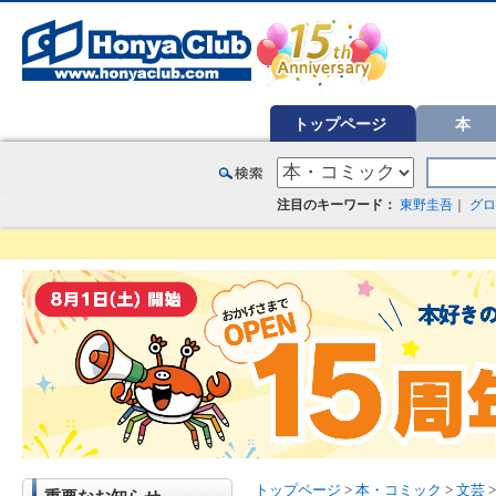
オンライン書店【ホンヤクラブ】はお好きな本屋での受け取りで送料無料！新刊予約・通販も。本（書籍）、雑誌、漫
トップページ
本
注目のキーワード：
東野圭吾
｜
グロ
トップページ
>
本・コミック
>
文芸