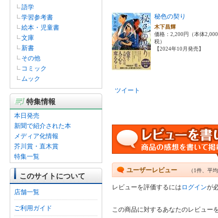
語学
秘色の契り
学習参考書
絵本・児童書
木下昌輝
価格：2,200円（本体2,00
文庫
税）
新書
【2024年10月発売】
その他
コミック
ムック
ツイート
特集情報
本日発売
新聞で紹介された本
メディア化情報
芥川賞・直木賞
特集一覧
ユーザーレビュー
（1件、平均
このサイトについて
レビューを評価するには
ログイン
が
店舗一覧
ご利用ガイド
この商品に対するあなたのレビュー