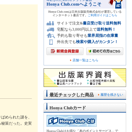
Honya Club.comへようこそ
Honya Club.comは日本出版販売株式会社が運営している
インターネット書店です。
ご利用ガイドはこちら
サイトで注文&
書店受け取り送料無料
宅配なら3,000円以上で
送料無料！
予約も取り寄せも
業界屈指の在庫量
外出先でも
検索や購入がカンタン！
店舗一覧はこちら
最近チェックした商品
履歴を残さない
Honya Clubカード
りばめられた謎を、
る秘策だった。史実
Honya Clubはお得な「本のポイントサービス」で