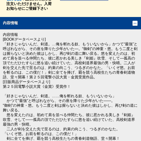
注文いただけません。入荷
お知らせにご登録下さい
内容情報
内容情報
[BOOKデータベースより]
「好きじゃないんだ、剣道。…俺を斬れる奴、もういないから」かつて“最強”と
呼ばれながら、その座を降りた少年がいた―。“御剣”の神童・悠。もう二度と剣
は握らないと決めた彼はしかし、再び剣の道に舞い戻る。悠を変えたのは、初
めて肩を並べる仲間たち、彼に惹かれる美しき『剣姫』吹雪、そして―孤高の
頂でただひたすらに悠を追い続けていた、高校剣道界最強の男・快晴。二人が
剣を交えた先で至るのは、約束の向こう、つるぎのかなた。「いくぞ悠。お前
を斬るのは、この僕だ！」剣に全てを捧げ、覇を競う高校生たちの青春剣道物
語、堂々開幕！第２５回電撃小説大賞・金賞受賞作品。
[日販商品データベースより]
第２５回電撃小説大賞《金賞》受賞作！
「好きじゃないんだ、剣道。……俺を斬れる奴、もういないから」
かつて“最強”と呼ばれながら、その座を降りた少年がいた――。
“御剣”の神童・悠。もう二度と剣は握らないと決めた彼はしかし、再び剣の道に
舞い戻る。
悠を変えたのは、初めて肩を並べる仲間たち、彼に惹かれる美しき『剣姫』
吹雪、そして――孤高の頂でただひたすらに悠を追い続けていた、高校剣道界
最強の男・快晴。
二人が剣を交えた先で至るのは、約束の向こう、つるぎのかなた。
「いくぞ悠。お前を斬るのは、この僕だ！」
剣に全てを捧げ、覇を競う高校生たちの青春剣道物語、堂々開幕！