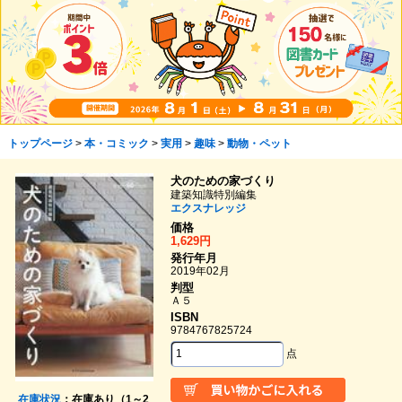
トップページ
>
本・コミック
>
実用
>
趣味
>
動物・ペット
犬のための家づくり
建築知識特別編集
エクスナレッジ
価格
1,629円
発行年月
2019年02月
判型
Ａ５
ISBN
9784767825724
点
在庫状況
：在庫あり（1～2