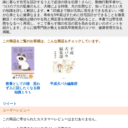
緒に暮らす住宅を設計するうえで必須の技を伝授！さらに、動物行動学者やし
つけのプロの監修のもと、犬種による特徴、犬の生態など、知っておきたい犬
の知識を詳しく解説します。■『20歳まで猫が元気に長生きできる住まい』=猫
が心身ともに健康なまま、寿命を5年延ばすために住宅設計ができることを徹底
解説！その秘訣は猫のやる気と満足度を持続的に高めること。本書では野生状
態をなるべく再現し、そこで暮らす猫の生活の質を高める住まいのポイントを
紹介します。さらに猫専門医が教える病気早期発見のコツや、健康管理方法も
満載。
この商品をご覧のお客様は、こんな商品もチェックしています。
教養としての猫 思わ
平成犬バカ編集部
ず人に話したくなる猫
知識１５１
ツイート
ユーザーレビュー
この商品に寄せられたカスタマーレビューはまだありません。