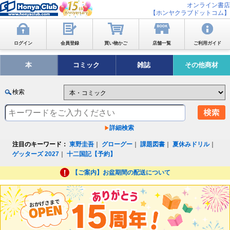
オンライン書店
【ホンヤクラブドットコム】
ログイン
会員登録
買い物かご
店舗一覧
ご利用ガイド
本
コミック
雑誌
その他商材
検索
詳細検索
注目のキーワード：
東野圭吾
｜
グローグー
｜
課題図書
｜
夏休みドリル
｜
ゲッターズ 2027
｜
十二国記【予約】
【ご案内】お盆期間の配送について