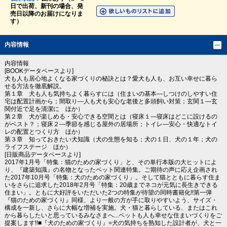
日で出荷、新刊の場合、発
売日以降のお届けになりま
す）
内容情報
内容情報
[BOOKデータベースより]
犬も人も居心地よくなる家づくりの秘訣とは？愛犬も人も、お互い幸せに暮ら
せる方法を徹底解説。
第１章 犬も人も気持ちよく暮らすには（住まいの基本―しつけのしやすい住
宅は配置計画から；間取り―人も犬も安心な老後と多頭飼い対策；玄関１―玄
関付近で足を清潔に ほか）
第２章 犬が楽しめる・安心できる空間とは（寝床１―寝床はどこに設けるの
がベスト？；寝床２―季節を感じる屋外の居場所；トイレ―安心・快適なトイ
レの配置とつくり方 ほか）
第３章 知っておきたい犬知識（犬の生態を知る；犬の１日、犬の１年；犬の
ライフステージ ほか）
[日販商品データベースより]
2017年1月号「特集：猫のための家づくり」と、その単行本版の大ヒットによ
り、『建築知識』の名物となったペット関連特集。ご期待の声に応え企画され
た2017年10月号「特集：犬のための家づくり」。そして猫とともに暮らす住ま
いをさらに追求した2018年2月号「特集：20歳までネコが元気に長生きできる
住まい」。ともに大好評をいただいた2つの特集が待望の同時書籍化!!第一弾
『猫のための家づくり』同様、より一般の方が手に取りやすいよう、サイズ・
構成を一新し、さらに大幅な増補を実施。犬・猫と暮らしている、またはこれ
から暮らしたいと思っているみなさまへ...ペットも人も幸せな住まいづくりをご
提案します!!■『犬のための家づくり』=犬の気持ちを熟知した設計者が、犬と一