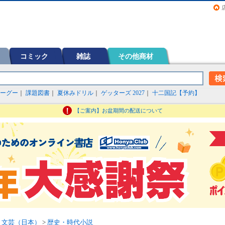
画（コミック）など在庫も充実
コミック
雑誌
その他商材
ーグー
｜
課題図書
｜
夏休みドリル
｜
ゲッターズ 2027
｜
十二国記【予約】
【ご案内】お盆期間の配送について
>
文芸（日本）
>
歴史・時代小説