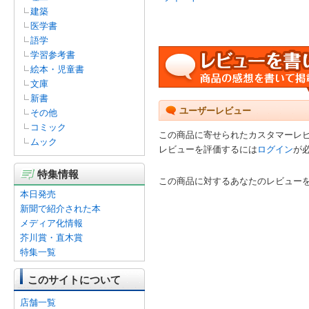
建築
医学書
語学
学習参考書
絵本・児童書
文庫
新書
ユーザーレビュー
その他
コミック
この商品に寄せられたカスタマーレ
ムック
レビューを評価するには
ログイン
が
特集情報
この商品に対するあなたのレビュー
本日発売
新聞で紹介された本
メディア化情報
芥川賞・直木賞
特集一覧
このサイトについて
店舗一覧