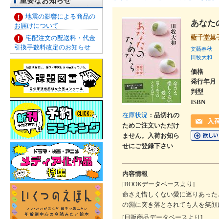
重要なお知らせ
地震の影響による商品の
あなた
お届けについて
藍千堂菓
宅配注文の配送料・代金
引換手数料改定のお知らせ
文藝春秋
田牧大和
価格
発行年月
判型
ISBN
在庫状況
：品切れの
ためご注文いただけ
ません。入荷お知ら
せにご登録下さい
内容情報
[BOOKデータベースより]
命さえ惜しくない愛に巡りあった
の淵に突き落とされても人を笑顔
[日販商品データベースより]