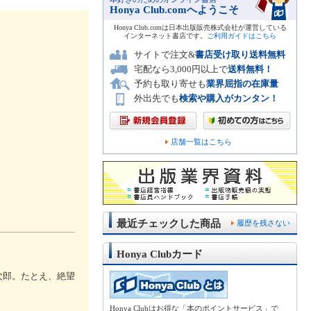
Honya Club.comへようこそ
Honya Club.comは日本出版販売株式会社が運営している
インターネット書店です。
ご利用ガイドはこちら
サイトで注文&
書店受け取り送料無料
宅配なら3,000円以上で
送料無料！
予約も取り寄せも
業界屈指の在庫量
外出先でも
検索や購入がカンタン！
店舗一覧はこちら
最近チェックした商品
履歴を残さない
Honya Clubカード
次郎。たとえ、絶望
Honya Clubはお得な「本のポイントサービス」で