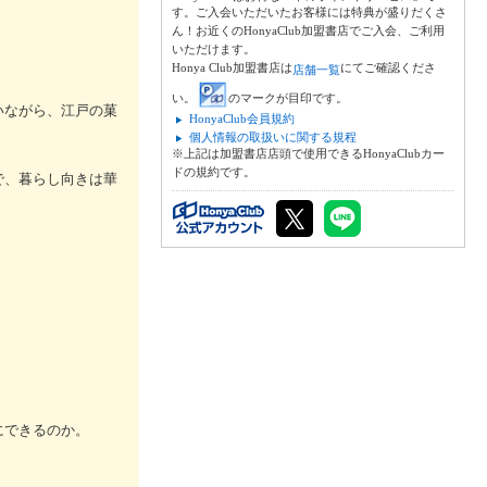
す。ご入会いただいたお客様には特典が盛りだくさ
ん！お近くのHonyaClub加盟書店でご入会、ご利用
いただけます。
Honya Club加盟書店は
にてご確認くださ
店舗一覧
い。
のマークが目印です。
いながら、江戸の菓
HonyaClub会員規約
個人情報の取扱いに関する規程
※上記は加盟書店店頭で使用できるHonyaClubカー
ドの規約です。
で、暮らし向きは華
にできるのか。