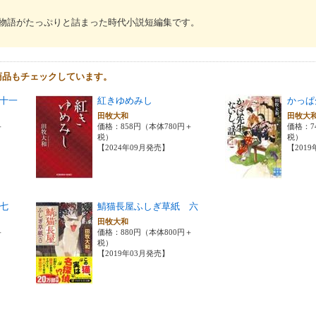
物語がたっぷりと詰まった時代小説短編集です。
商品もチェックしています。
十一
紅きゆめみし
かっぱ
田牧大和
田牧大
＋
価格：858円（本体780円＋
価格：7
税）
税）
【2024年09月発売】
【201
七
鯖猫長屋ふしぎ草紙 六
田牧大和
＋
価格：880円（本体800円＋
税）
【2019年03月発売】