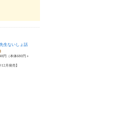
先生ないしょ話
和
48円（本体680円＋
9年12月発売】