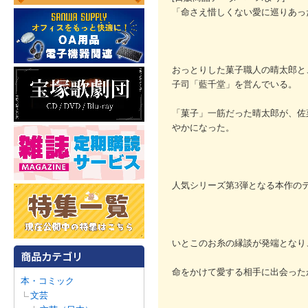
「命さえ惜しくない愛に巡りあっ
おっとりした菓子職人の晴太郎と
子司「藍千堂」を営んでいる。
「菓子」一筋だった晴太郎が、佐
やかになった。
人気シリーズ第3弾となる本作の
いとこのお糸の縁談が発端となり
命をかけて愛する相手に出会った
本・コミック
文芸