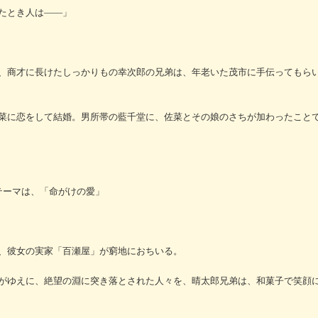
たとき人は――」
、商才に長けたしっかりもの幸次郎の兄弟は、年老いた茂市に手伝ってもら
菜に恋をして結婚。男所帯の藍千堂に、佐菜とその娘のさちが加わったこと
テーマは、「命がけの愛」
、彼女の実家「百瀬屋」が窮地におちいる。
がゆえに、絶望の淵に突き落とされた人々を、晴太郎兄弟は、和菓子で笑顔