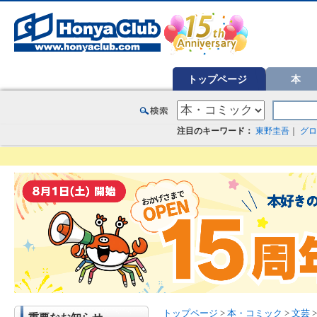
オンライン書店【ホンヤクラブ】はお好きな本屋での受け取りで送料無料！新刊予約・通販も。本（書籍）、雑誌、漫
トップページ
本
注目のキーワード：
東野圭吾
｜
グロ
トップページ
>
本・コミック
>
文芸