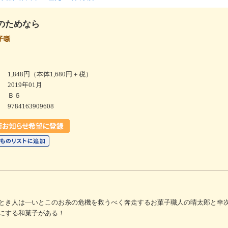
のためなら
子噺
1,848円（本体1,680円＋税）
2019年01月
Ｂ６
9784163909608
とき人は―いとこのお糸の危機を救うべく奔走するお菓子職人の晴太郎と幸
にする和菓子がある！