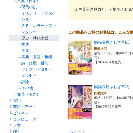
文芸（日本）
現代小説
江戸菓子の魅力と、人情あふれる
ミステリー・サスペ
ンス
ＳＦ・ホラー・ファ
ンタジー
この商品をご覧のお客様は、こんな
歴史・時代小説
鯖猫長屋ふしぎ草紙 
古典
田牧大和
全集
価格：902円（本体820円
事典・書誌・年鑑
税）
【2024年04月発売】
詩・短歌・俳句
ヤング・アダルト
エッセイ
評論
鯖猫長屋ふしぎ草紙 
その他
田牧大和
文芸（海外）
価格：880円（本体800円
実用
税）
芸術・アート
【2019年09月発売】
ビジネス
コンピュータ
人文
理工
ツイート