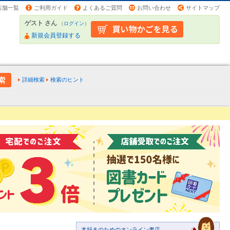
店舗一覧
ご利用ガイド
よくあるご質問
お問い合わせ
サイトマップ
ゲスト さん
（
ログイン
）
新規会員登録する
詳細検索
検索のヒント
本好きのためのオンライン書店