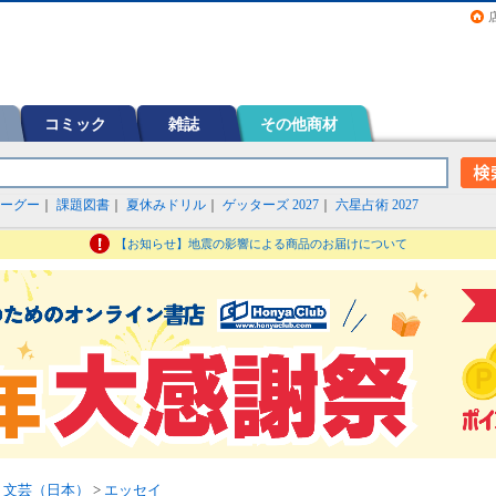
画（コミック）など在庫も充実
コミック
雑誌
その他商材
ーグー
｜
課題図書
｜
夏休みドリル
｜
ゲッターズ 2027
｜
六星占術 2027
【お知らせ】地震の影響による商品のお届けについて
>
文芸（日本）
>
エッセイ