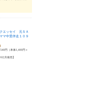
クエッセイ 元ＳＡ
ママ中受伴走１０９
郎
540円（本体1,400円＋
6年02月発売】