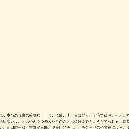
れぞ本当の読書の醍醐味！ ついに齢八十。目は弱り、記憶力はおとろえ、
読めないよ、とぼやきつつ先人たちのことばに好奇心をかきたてられる。鶴
ン、紀田順一郎、吉野源三郎、伊藤比呂美……。筋金入りの読書家による、