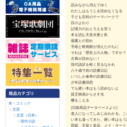
読みながら消えてゆく
わたしはもうじき読めなくなる
子ども百科のテーマパークで
目のよわり
記憶力のおとろえを笑う
本を読む天皇夫妻と私
蔵書との別れ
手紙と映画館が消えたのちに
それは「歴史上の人物」ですか？
古典が読めない！
現代語訳を軽く見るなかれ
八十歳寸前の読書日記
いつしか傘寿の読書日記
少年読書回想
でも硬い本はもう読めないよ
貧乏映画からさす光
柵をこえる
本・コミック
[日販商品データベースより]
文芸
老人になってしみじみわかる。こ
文芸（日本）
い本も違ってきた。硬い本はもう
現代小説
田稔、天皇と皇后、メイ・サート