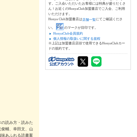
す。ご入会いただいたお客様には特典が盛りだくさ
ん！お近くのHonyaClub加盟書店でご入会、ご利用
いただけます。
Honya Club加盟書店は
にてご確認くださ
店舗一覧
い。
のマークが目印です。
HonyaClub会員規約
個人情報の取扱いに関する規程
※上記は加盟書店店頭で使用できるHonyaClubカー
ドの規約です。
本の読み方・読みた
見俊輔、幸田文、山
滋味あふれる読書案