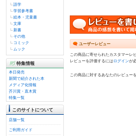
語学
学習参考書
絵本・児童書
文庫
新書
その他
コミック
ユーザーレビュー
ムック
この商品に寄せられたカスタマーレ
レビューを評価するには
ログイン
が
特集情報
本日発売
この商品に対するあなたのレビュー
新聞で紹介された本
メディア化情報
芥川賞・直木賞
特集一覧
このサイトについて
店舗一覧
ご利用ガイド