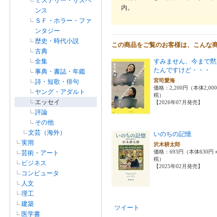
ミステリー・サスペ
内。
ンス
ＳＦ・ホラー・ファ
ンタジー
歴史・時代小説
この商品をご覧のお客様は、こんな
古典
全集
すみません、今まで黙
たんですけど・・・
事典・書誌・年鑑
宮司愛海
詩・短歌・俳句
価格：2,200円（本体2,00
ヤング・アダルト
税）
エッセイ
【2026年07月発売】
評論
その他
文芸（海外）
いのちの記憶
実用
沢木耕太郎
価格：693円（本体630円
芸術・アート
税）
ビジネス
【2025年02月発売】
コンピュータ
人文
理工
建築
ツイート
医学書