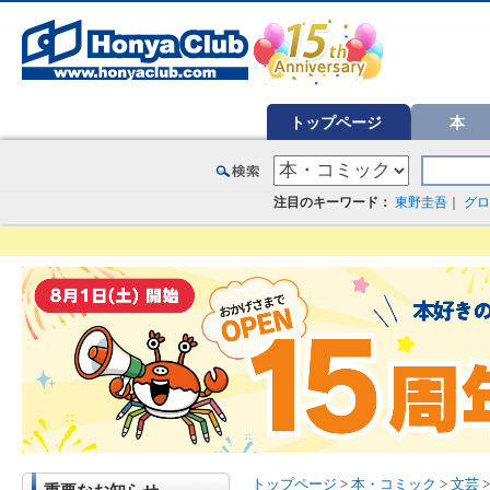
オンライン書店【ホンヤクラブ】はお好きな本屋での受け取りで送料無料！新刊予約・通販も。本（書籍）、雑誌、漫
トップページ
本
注目のキーワード：
東野圭吾
｜
グロ
トップページ
>
本・コミック
>
文芸