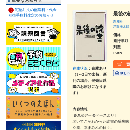
重要なお知らせ
宅配注文の配送料・代金
最後の
引換手数料改定のお知らせ
新潮社
津野海太郎
価格
発行年月
判型
ISBN
在庫状況
：在庫あり
（1～2日で出荷、新
刊の場合、発売日以
降のお届けになりま
す）
内容情報
[BOOKデータベースより]
老いてこそわかった読書の醍醐味
０歳、本まみれの日々。