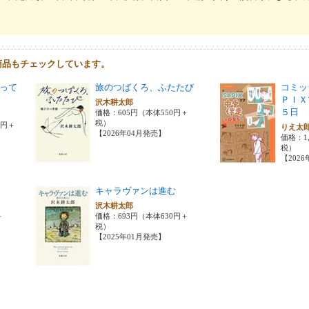
商品もチェックしています。
って
旅のつばくろ、ふたたび
コミッ
ＰＩＸ
沢木耕太郎
５日
価格：605円（本体550円＋
税）
0円＋
りえ太
【2026年04月発売】
価格：1,
税）
【202
キャラヴァンは進む
沢木耕太郎
＋
価格：693円（本体630円＋
税）
【2025年01月発売】