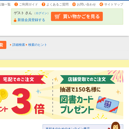
店舗一覧
ご利用ガイド
よくあるご質問
お問い合わせ
サイトマップ
ゲスト さん
（
ログイン
）
新規会員登録する
詳細検索
検索のヒント
本好きのためのオンライン書店