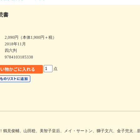
読書
2,090円（本体1,900円＋税）
2018年11月
四六判
9784103185338
点
！鶴見俊輔、山田稔、美智子皇后、メイ・サートン、獅子文六、金子兜太…