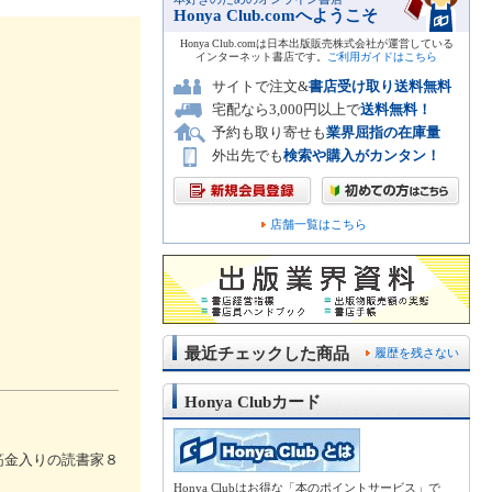
Honya Club.comへようこそ
Honya Club.comは日本出版販売株式会社が運営している
インターネット書店です。
ご利用ガイドはこちら
サイトで注文&
書店受け取り送料無料
宅配なら3,000円以上で
送料無料！
予約も取り寄せも
業界屈指の在庫量
外出先でも
検索や購入がカンタン！
店舗一覧はこちら
最近チェックした商品
履歴を残さない
Honya Clubカード
筋金入りの読書家８
Honya Clubはお得な「本のポイントサービス」で