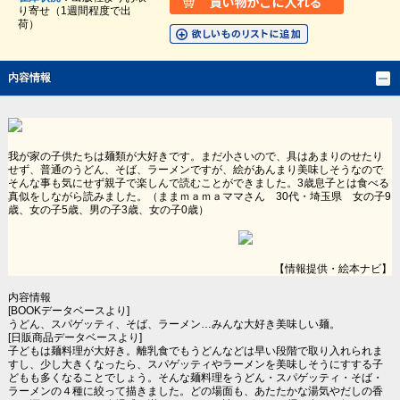
り寄せ（1週間程度で出
荷）
内容情報
我が家の子供たちは麺類が大好きです。まだ小さいので、具はあまりのせたり
せず、普通のうどん、そば、ラーメンですが、絵があんまり美味しそうなので
そんな事も気にせず親子で楽しんで読むことができました。3歳息子とは食べる
真似をしながら読みました。（ままｍａｍａママさん 30代・埼玉県 女の子9
歳、女の子5歳、男の子3歳、女の子0歳）
【情報提供・絵本ナビ】
内容情報
[BOOKデータベースより]
うどん、スパゲッティ、そば、ラーメン…みんな大好き美味しい麺。
[日販商品データベースより]
子どもは麺料理が大好き。離乳食でもうどんなどは早い段階で取り入れられま
すし、少し大きくなったら、スパゲッティやラーメンを美味しそうにすする子
どもも多くなることでしょう。そんな麺料理をうどん・スパゲッティ・そば・
ラーメンの４種に絞って描きました。どの場面も、あたたかな湯気やだしの香