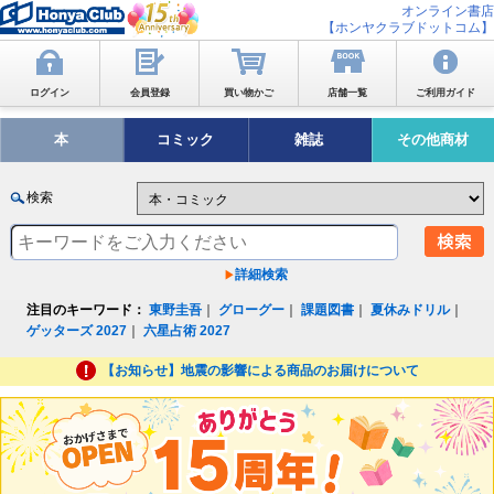
オンライン書店
【ホンヤクラブドットコム】
ログイン
会員登録
買い物かご
店舗一覧
ご利用ガイド
本
コミック
雑誌
その他商材
検索
詳細検索
注目のキーワード：
東野圭吾
｜
グローグー
｜
課題図書
｜
夏休みドリル
｜
ゲッターズ 2027
｜
六星占術 2027
【お知らせ】地震の影響による商品のお届けについて