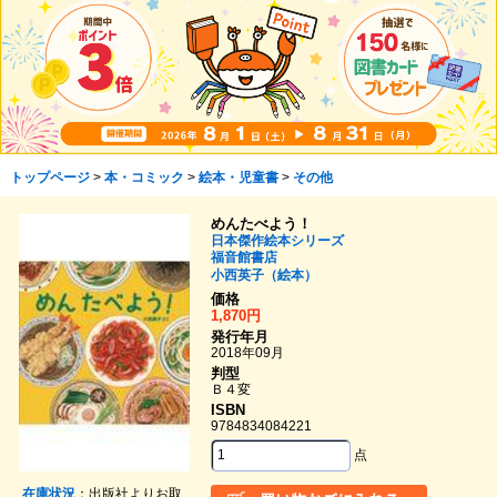
トップページ
>
本・コミック
>
絵本・児童書
>
その他
めんたべよう！
日本傑作絵本シリーズ
福音館書店
小西英子（絵本）
価格
1,870円
発行年月
2018年09月
判型
Ｂ４変
ISBN
9784834084221
点
在庫状況
：出版社よりお取