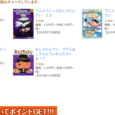
商品もチェックしています。
アニメコミックおしりたん
アニメ
てい １２
てい 
0円＋
トロル
トロ
価格：1,430円（本体1,300円＋
価格：9
税）
税）
【2022年07月発売】
【202
とう
おしりたんてい ププッお
しりたんていがふたりい
る！？
0円＋
トロル
価格：1,430円（本体1,300円＋
税）
【2016年12月発売】