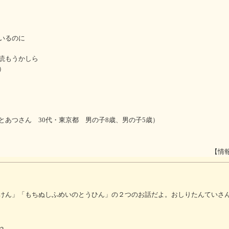
いるのに
読もうかしら
）
とあつさん 30代・東京都 男の子8歳、男の子5歳）
【情
けん」「もちぬしふめいのとうひん」の２つのお話だよ。おしりたんていさ