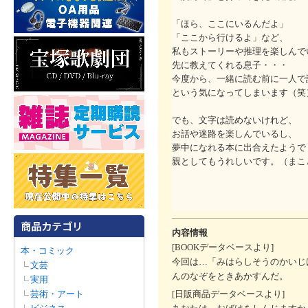
「ほら、ここにいるんだよ」
「ここから行けるよ」など、
私もストーリーや推理を楽しんで
先に教えてくれる息子・・・
今度から、一緒に読む前に一人で
という気になってしまいます（笑
でも、文字は読めないけれど、
お話や迷路を楽しんでいるし、
夢中になれる本に出合えたようで
親としてもうれしいです。（まこ
内容情報
[BOOKデータベースより]
本・コミック
今回は…「みはらしそうのかいじ
文芸
んのなぞをときあかすんだ。
実用
芸術・アート
[日販商品データベースより]