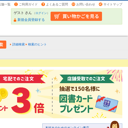
店舗一覧
ご利用ガイド
よくあるご質問
お問い合わせ
サイトマップ
ゲスト さん
（
ログイン
）
新規会員登録する
詳細検索
検索のヒント
本好きのためのオンライン書店