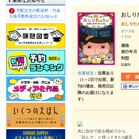
重要なお知らせ
宅配注文の配送料・代金
おしり
引換手数料改定のお知らせ
おしりた
ポプラ社
トロル
価格
発行年月
判型
ISBN
在庫状況
：在庫あり
（1～2日で出荷、新
刊の場合、発売日以
降のお届けになりま
す）
先に自分で絵を眺めてから、
「読んで」と持ってきた5歳児。