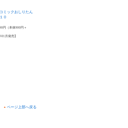
コミックおしりたん
１０
ル
90円（本体900円＋
2年01月発売】
ページ上部へ戻る