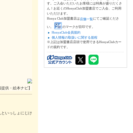
す。ご入会いただいたお客様には特典が盛りだくさ
ん！お近くのHonyaClub加盟書店でご入会、ご利用
いただけます。
Honya Club加盟書店は
にてご確認くださ
店舗一覧
い。
のマークが目印です。
HonyaClub会員規約
個人情報の取扱いに関する規程
※上記は加盟書店店頭で使用できるHonyaClubカー
ドの規約です。
報提供・絵本ナビ】
んといっしょにじけ