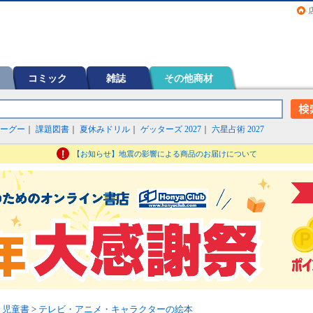
画（コミック）など在庫も充実
コミック
雑誌
その他商材
ーグー
｜
課題図書
｜
夏休みドリル
｜
ゲッターズ 2027
｜
六星占術 2027
【お知らせ】地震の影響による商品のお届けについて
・児童書
>
テレビ・アニメ・キャラクターの絵本