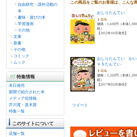
この商品をご覧のお客様は、こんな
自由研究・課外活動の
本
おしりたんてい
趣味・遊びの本
トロル
学習漫画
価格：1,430円（本体1,30
税）
その他
【2012年10月発売】
文庫
新書
その他
コミック
おしりたんてい かい
ムック
ＶＳたんてい
トロル
価格：1,320円（本体1,20
特集情報
税）
【2017年03月発売】
本日発売
新聞で紹介された本
メディア化情報
芥川賞・直木賞
ツイート
特集一覧
このサイトについて
店舗一覧