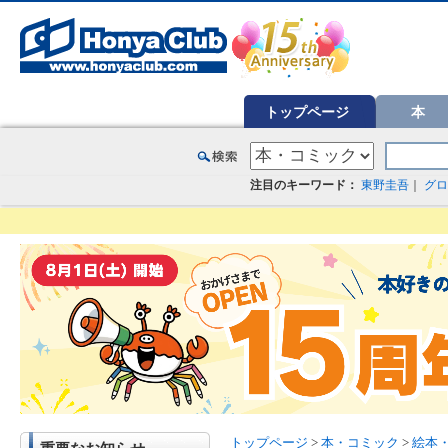
オンライン書店【ホンヤクラブ】はお好きな本屋での受け取りで送料無料！新刊予約・通販も。本（書籍）、雑誌、漫
トップページ
本
注目のキーワード：
東野圭吾
｜
グロ
トップページ
>
本・コミック
>
絵本