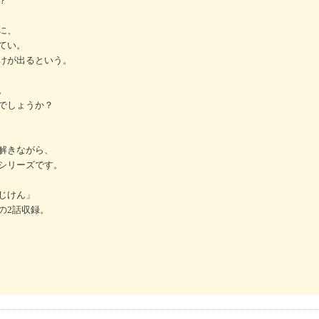
？
に、
てい。
けが出るという。
。
でしょうか？
解きながら、
シリーズです。
じけん」
の2話収録。