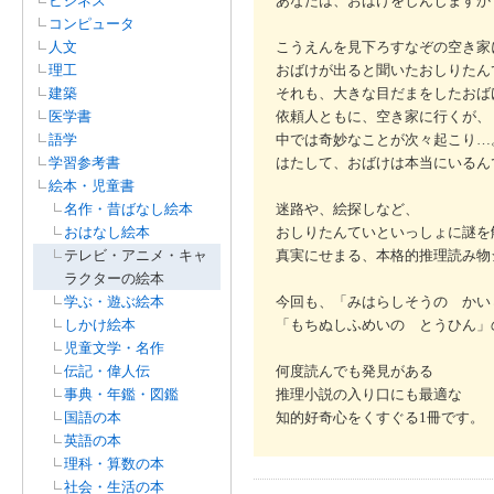
ビジネス
あなたは、おばけをしんじますか
コンピュータ
人文
こうえんを見下ろすなぞの空き家
理工
おばけが出ると聞いたおしりたん
建築
それも、大きな目だまをしたおば
医学書
依頼人ともに、空き家に行くが、
語学
中では奇妙なことが次々起こり…
学習参考書
はたして、おばけは本当にいるん
絵本・児童書
名作・昔ばなし絵本
迷路や、絵探しなど、
おはなし絵本
おしりたんていといっしょに謎を
テレビ・アニメ・キャ
真実にせまる、本格的推理読み物
ラクターの絵本
学ぶ・遊ぶ絵本
今回も、「みはらしそうの かい
しかけ絵本
「もちぬしふめいの とうひん」
児童文学・名作
伝記・偉人伝
何度読んでも発見がある
事典・年鑑・図鑑
推理小説の入り口にも最適な
国語の本
知的好奇心をくすぐる1冊です。
英語の本
理科・算数の本
社会・生活の本