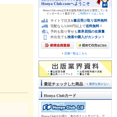
Honya Club.comへようこそ
Honya Club.comは日本出版販売株式会社が運営している
インターネット書店です。
ご利用ガイドはこちら
サイトで注文&
書店受け取り送料無料
宅配なら3,000円以上で
送料無料！
予約も取り寄せも
業界屈指の在庫量
外出先でも
検索や購入がカンタン！
店舗一覧はこちら
最近チェックした商品
履歴を残さない
Honya Clubカード
Honya Clubはお得な「本のポイントサービス」で