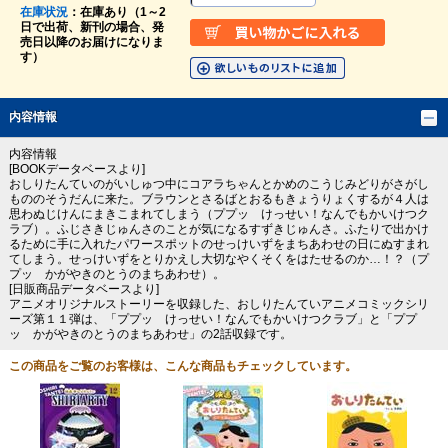
在庫状況
：在庫あり（1～2
日で出荷、新刊の場合、発
売日以降のお届けになりま
す）
内容情報
内容情報
[BOOKデータベースより]
おしりたんていのがいしゅつ中にコアラちゃんとかめのこうじみどりがさがし
もののそうだんに来た。ブラウンとさるばとおるもきょうりょくするが４人は
思わぬじけんにまきこまれてしまう（ププッ けっせい！なんでもかいけつク
ラブ）。ふじさきじゅんさのことが気になるすずきじゅんさ。ふたりで出かけ
るために手に入れたパワースポットのせっけいずをまちあわせの日にぬすまれ
てしまう。せっけいずをとりかえし大切なやくそくをはたせるのか…！？（プ
プッ かがやきのとうのまちあわせ）。
[日販商品データベースより]
アニメオリジナルストーリーを収録した、おしりたんていアニメコミックシリ
ーズ第１１弾は、「ププッ けっせい！なんでもかいけつクラブ」と「ププ
ッ かがやきのとうのまちあわせ」の2話収録です。
この商品をご覧のお客様は、こんな商品もチェックしています。