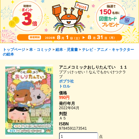
トップページ
>
本・コミック
>
絵本・児童書
>
テレビ・アニメ・キャラクター
の絵本
アニメコミックおしりたんてい １１
ププッけっせい！なんでもかいけつクラ
ブ
ポプラ社
トロル
価格
990円
発行年月
2022年04月
判型
Ａ５
ISBN
9784591173541
点