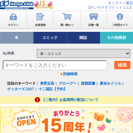
オンライン書店
【ホンヤクラブドットコム】
ログイン
会員登録
買い物かご
店舗一覧
ご利用ガイド
本
コミック
雑誌
その他商材
検索
詳細検索
注目のキーワード：
東野圭吾
｜
グローグー
｜
課題図書
｜
夏休みドリル
｜
ゲッターズ 2027
｜
十二国記【予約】
【ご案内】お盆期間の配送について