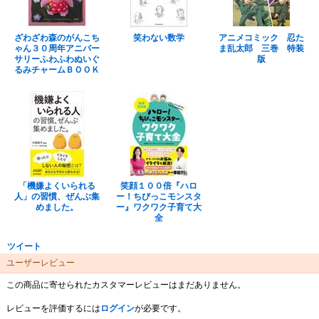
ざわざわ森のがんこち
笑わない数学
アニメコミック 忍た
ゃん３０周年アニバー
ま乱太郎 三巻 特装
サリーふわふわぬいぐ
版
るみチャームＢＯＯＫ
「機嫌よくいられる
笑顔１００倍『ハロ
人」の習慣、ぜんぶ集
ー！ちびっこモンスタ
めました。
ー』ワクワク子育て大
全
ツイート
ユーザーレビュー
この商品に寄せられたカスタマーレビューはまだありません。
レビューを評価するには
ログイン
が必要です。