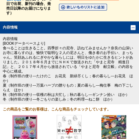
日で出荷、新刊の場合、発
売日以降のお届けになりま
す）
内容情報
内容情報
[BOOKデータベースより]
食べることは生きること。四季折々の尼寺、訪ねてみませんか？奈良の山深い
お寺に暮らすのは、愉快で聡明な２人の尼さんと、働き者のお手伝い、まっち
ゃん。笑顔あふれるにぎやかな暮らしには、明日をゆたかに生きるヒントがあ
りました。２０１８年６月までにＮＨＫで放送された「やまと尼寺 精進日
記」と、２０１７年４月から放送されている「やまと尼寺 献立帳」の内容を
中心に構成。
春（制作班の便り―たけのこ お花見 新緑尽くし；春の暮らし―お花見 ほ
か）
夏（制作班の便り―万葉ハーブの贈りもの；夏の暮らし―梅仕事 梅の下ごし
らえ ほか）
秋（制作班の便り―収穫の秋は大忙し；秋の暮らし―ギンナン拾い ほか）
冬（制作班の便り―冬ごもりの楽しみ；冬の料理―ねこ餅 ほか）
この商品をご覧のお客様は、こんな商品もチェックしています。