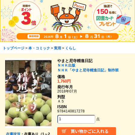
トップページ
>
本・コミック
>
実用
>
くらし
やまと尼寺精進日記
ＮＨＫ出版
ＮＨＫ「やまと尼寺精進日記」制作班
価格
1,760円
発行年月
2018年07月
判型
Ａ５
ISBN
9784140817278
点
在庫状況
：在庫あり（1～2