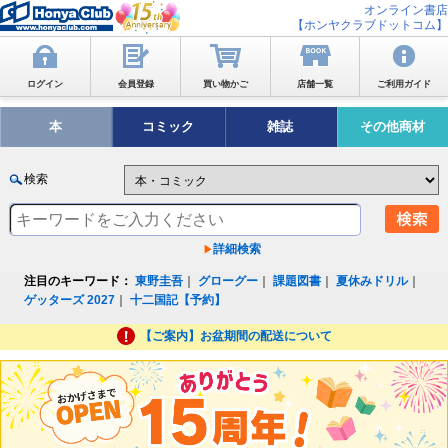
オンライン書店
【ホンヤクラブドットコム】
ログイン
会員登録
買い物かご
店舗一覧
ご利用ガイド
本
コミック
雑誌
その他商材
検索
詳細検索
注目のキーワード：
東野圭吾
｜
グローグー
｜
課題図書
｜
夏休みドリル
｜
ゲッターズ 2027
｜
十二国記【予約】
【ご案内】お盆期間の配送について