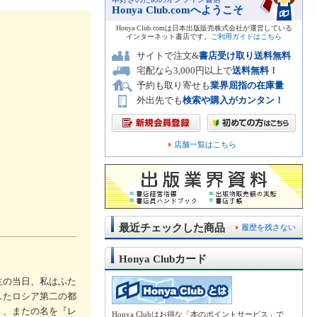
Honya Club.comへようこそ
Honya Club.comは日本出版販売株式会社が運営している
インターネット書店です。
ご利用ガイドはこちら
サイトで注文&
書店受け取り送料無料
宅配なら3,000円以上で
送料無料！
予約も取り寄せも
業界屈指の在庫量
外出先でも
検索や購入がカンタン！
店舗一覧はこちら
最近チェックした商品
履歴を残さない
Honya Clubカード
生の当日、私はふた
したロシア第二の都
』、またの名を『レ
Honya Clubはお得な「本のポイントサービス」で