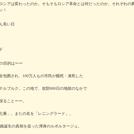
ロシアは変わったのか。そもそもロシア革命とは何だったのか。それぞれの
ン！
ん長い日
ド
旅の目的はーー
全包囲され、100万人もの市民が餓死・凍死した
テルブルク。この地で、攻防900日の地獄のなかで
探ることーー。
七番」。またの名を「レニングラード」。
名曲誕生の真相を追った渾身のルポルタージュ。