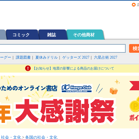
画（コミック）など在庫も充実
コミック
雑誌
その他商材
ーグー
｜
課題図書
｜
夏休みドリル
｜
ゲッターズ 2027
｜
六星占術 2027
【お知らせ】地震の影響による商品のお届けについて
>
社会・文化
>
各国の社会・文化