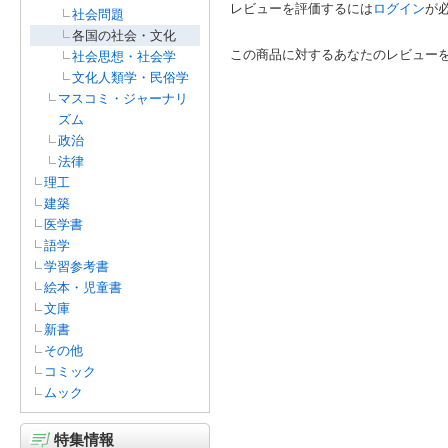
レビューを評価するには
ログイン
が
社会問題
各国の社会・文化
この商品に対するあなたのレビュー
社会思想・社会学
文化人類学・民俗学
マスコミ・ジャーナリ
ズム
政治
法律
理工
建築
医学書
語学
学習参考書
絵本・児童書
文庫
新書
その他
コミック
ムック
特集情報