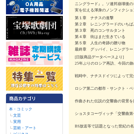
ニングラード』。ソ連邦崩壊後の
実を伝える渾身のノンフィクショ
第１章 ナチスの進撃
第２章 レニングラードのいちば
第３章 死のコンサルタント
第４章 街はまだ生きている
第５章 人生の奇跡の贈り物
最終章 グッバイ、レニングラー
[日販商品データベースより]
25年ぶりのロシア再訪、今回の
戦時中、ナチスドイツによって完
ロシア第二の都市・サンクト・ペ
作曲された伝説の交響曲の背景を
本・コミック
ショスタコーヴィッチ「交響曲第
文芸
実用
BS放送等で話題となった世紀の
芸術・アート