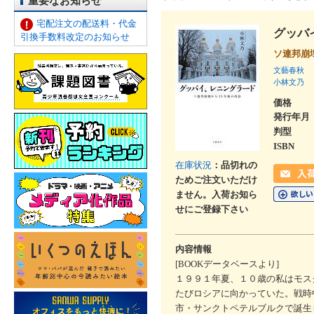
重要なお知らせ
宅配注文の配送料・代金
グッバ
引換手数料改定のお知らせ
ソ連邦崩
文藝春秋
小林文乃
価格
発行年月
判型
ISBN
在庫状況
：品切れの
ためご注文いただけ
ません。入荷お知ら
せにご登録下さい
内容情報
[BOOKデータベースより]
１９９１年夏、１０歳の私はモス
たびロシアに向かっていた。戦時
市・サンクトペテルブルクで誕生