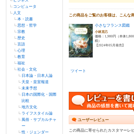
ビジネス
コンピュータ
人文
この商品をご覧のお客様は、こんな
本・読書
思想・哲学
小さなフランス図鑑
宗教
小林克己
価格：1,980円（本体1,80
歴史
税）
言語
【2024年05月発売】
心理
教育
福祉
社会・文化
ツイート
日本論・日本人論
天皇・皇室報道
未来予想
日本の国際化・国際
比較
地方文化
ライフスタイル論
風俗・サブカルチャ
ユーザーレビュー
ー
この商品に寄せられたカスタマーレ
性・ジェンダー