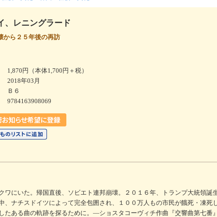
イ、レニングラード
壊から２５年後の再訪
1,870円（本体1,700円＋税）
2018年03月
Ｂ６
9784163908069
クワにいた。帰国直後、ソビエト連邦崩壊。２０１６年、トランプ大統領誕
中、ナチスドイツによって完全包囲され、１００万人もの市民が餓死・凍死
したある曲の軌跡を探るために。―ショスタコーヴィチ作曲『交響曲第七番