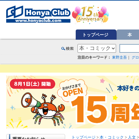
オンライン書店【ホンヤクラブ】はお好きな本屋での受け取りで送料無料！新刊予約・通販も。本（書籍）、雑誌、漫
トップページ
本
注目のキーワード：
東野圭吾
｜
グロ
トップページ
>
本・コミック
>
人文