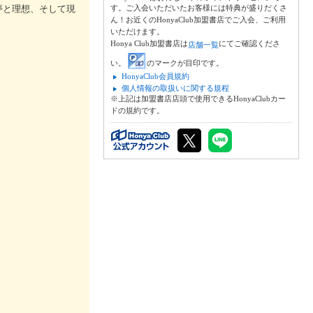
夢と理想、そして現
す。ご入会いただいたお客様には特典が盛りだくさ
ん！お近くのHonyaClub加盟書店でご入会、ご利用
いただけます。
Honya Club加盟書店は
にてご確認くださ
店舗一覧
い。
のマークが目印です。
HonyaClub会員規約
個人情報の取扱いに関する規程
※上記は加盟書店店頭で使用できるHonyaClubカー
ドの規約です。