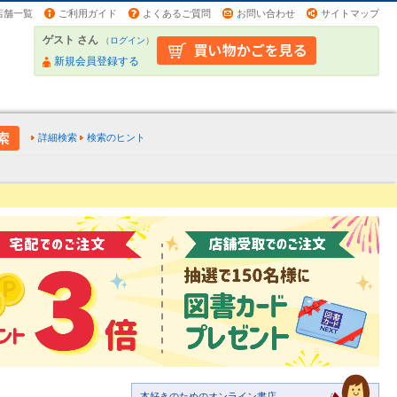
店舗一覧
ご利用ガイド
よくあるご質問
お問い合わせ
サイトマップ
ゲスト さん
（
ログイン
）
新規会員登録する
詳細検索
検索のヒント
本好きのためのオンライン書店