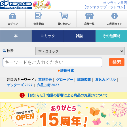
オンライン書店
【ホンヤクラブドットコム】
ログイン
会員登録
買い物かご
店舗一覧
ご利用ガイド
本
コミック
雑誌
その他商材
検索
詳細検索
注目のキーワード：
東野圭吾
｜
グローグー
｜
課題図書
｜
夏休みドリル
｜
ゲッターズ 2027
｜
六星占術 2027
【お知らせ】地震の影響による商品のお届けについて