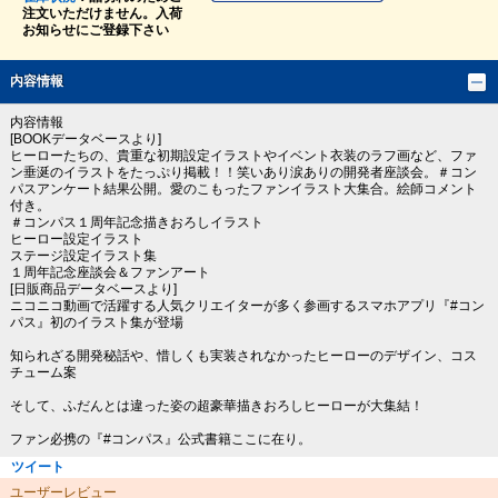
注文いただけません。入荷
お知らせにご登録下さい
内容情報
内容情報
[BOOKデータベースより]
ヒーローたちの、貴重な初期設定イラストやイベント衣装のラフ画など、ファ
ン垂涎のイラストをたっぷり掲載！！笑いあり涙ありの開発者座談会。＃コン
パスアンケート結果公開。愛のこもったファンイラスト大集合。絵師コメント
付き。
＃コンパス１周年記念描きおろしイラスト
ヒーロー設定イラスト
ステージ設定イラスト集
１周年記念座談会＆ファンアート
[日販商品データベースより]
ニコニコ動画で活躍する人気クリエイターが多く参画するスマホアプリ『#コン
パス』初のイラスト集が登場
知られざる開発秘話や、惜しくも実装されなかったヒーローのデザイン、コス
チューム案
そして、ふだんとは違った姿の超豪華描きおろしヒーローが大集結！
ファン必携の『#コンパス』公式書籍ここに在り。
ツイート
ユーザーレビュー