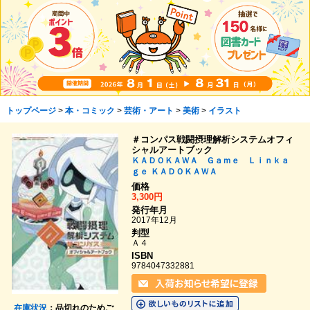
トップページ
>
本・コミック
>
芸術・アート
>
美術
>
イラスト
＃コンパス戦闘摂理解析システムオフィ
シャルアートブック
ＫＡＤＯＫＡＷＡ Ｇａｍｅ Ｌｉｎｋａ
ｇｅ
ＫＡＤＯＫＡＷＡ
価格
3,300円
発行年月
2017年12月
判型
Ａ４
ISBN
9784047332881
在庫状況
：品切れのためご