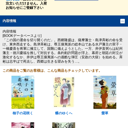
注文いただけません。入荷
お知らせにご登録下さい
内容情報
内容情報
[BOOKデータベースより]
「この国の運命を切り開くのだ」。西郷隆盛は、薩摩藩士・島津斉彬の命を受
け、東奔西走する。島津斉彬は、尊王攘夷派の総本山である水戸藩主の実子・
一橋慶喜を将軍に擁立して、国難に備えようとした。一方、井伊直弼らは紀州
藩主・徳川慶福を推して対抗する。条約勅許問題が浮上、幕府と朝廷の対立が
激化するなか、井伊は尊王攘夷派への過酷な弾圧（安政の大獄）を始める。斉
彬は志半ばで死去し、西郷は生きる望みを失う…。
この商品をご覧のお客様は、こんな商品もチェックしています。
柚子の花咲く
蝶のゆくへ
螢草