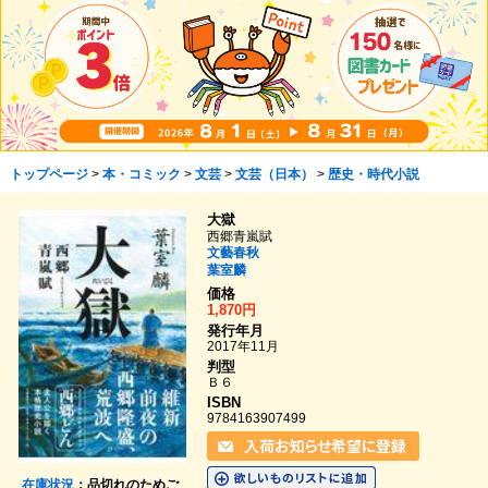
トップページ
>
本・コミック
>
文芸
>
文芸（日本）
>
歴史・時代小説
大獄
西郷青嵐賦
文藝春秋
葉室麟
価格
1,870円
発行年月
2017年11月
判型
Ｂ６
ISBN
9784163907499
在庫状況
：品切れのためご