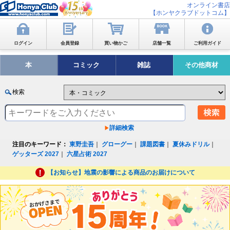
オンライン書店
【ホンヤクラブドットコム】
ログイン
会員登録
買い物かご
店舗一覧
ご利用ガイド
本
コミック
雑誌
その他商材
検索
詳細検索
注目のキーワード：
東野圭吾
｜
グローグー
｜
課題図書
｜
夏休みドリル
｜
ゲッターズ 2027
｜
六星占術 2027
【お知らせ】地震の影響による商品のお届けについて