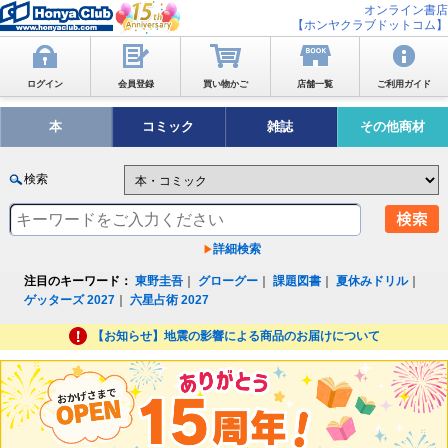
オンライン書店
【ホンヤクラブドットコム】
ログイン
会員登録
買い物かご
店舗一覧
ご利用ガイド
本
コミック
雑誌
その他商材
検索
詳細検索
注目のキーワード：
東野圭吾
｜
グローグー
｜
課題図書
｜
夏休みドリル
｜
ゲッターズ 2027
｜
六星占術 2027
【お知らせ】地震の影響による商品のお届けについて