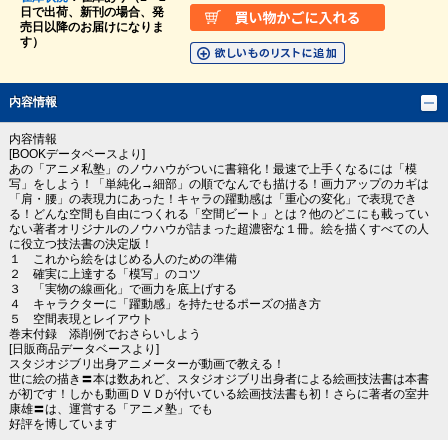
日で出荷、新刊の場合、発
売日以降のお届けになりま
す）
内容情報
内容情報
[BOOKデータベースより]
あの「アニメ私塾」のノウハウがついに書籍化！最速で上手くなるには「模
写」をしよう！「単純化→細部」の順でなんでも描ける！画力アップのカギは
「肩・腰」の表現力にあった！キャラの躍動感は「重心の変化」で表現でき
る！どんな空間も自由につくれる「空間ビート」とは？他のどこにも載ってい
ない著者オリジナルのノウハウが詰まった超濃密な１冊。絵を描くすべての人
に役立つ技法書の決定版！
１ これから絵をはじめる人のための準備
２ 確実に上達する「模写」のコツ
３ 「実物の線画化」で画力を底上げする
４ キャラクターに「躍動感」を持たせるポーズの描き方
５ 空間表現とレイアウト
巻末付録 添削例でおさらいしよう
[日販商品データベースより]
スタジオジブリ出身アニメーターが動画で教える！
世に絵の描き〓本は数あれど、スタジオジブリ出身者による絵画技法書は本書
が初です！しかも動画ＤＶＤが付いている絵画技法書も初！さらに著者の室井
康雄〓は、運営する「アニメ塾」でも
好評を博しています