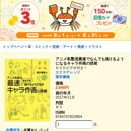
トップページ
>
本・コミック
>
芸術・アート
>
美術
>
イラスト
アニメ私塾流最速でなんでも描けるよう
になるキャラ作画の技術
ＤＶＤビデオ付き！
エクスナレッジ
室井康雄
価格
2,640円
発行年月
2017年11月
判型
Ｂ５
ISBN
9784767823904
点
在庫状況
：在庫あり（1～2