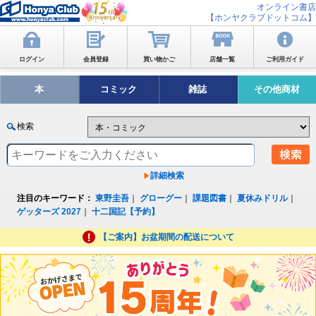
オンライン書店
【ホンヤクラブドットコム】
ログイン
会員登録
買い物かご
店舗一覧
ご利用ガイド
本
コミック
雑誌
その他商材
検索
詳細検索
注目のキーワード：
東野圭吾
｜
グローグー
｜
課題図書
｜
夏休みドリル
｜
ゲッターズ 2027
｜
十二国記【予約】
【ご案内】お盆期間の配送について