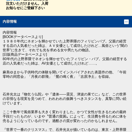
注文いただけません。入荷
お知らせにご登録下さい
内容情報
内容情報
[BOOKデータベースより]
１９８０年代にネオンを輝かせていた上野界隈のフィリピンパブ。父親の経営
する店の人気者だった姉は、ＡＶ女優として成功したけれど…風俗という“闇の
世界”に生きて、それでも光を求める女や男たちの物語。
[日販商品データベースより]
80年代の上野界隈でネオンを輝かせていたフィリピン・パブ。父親の経営する
店の人気者だった姉は、AV女優として成功したけれど……。
麻美ゆまから子供時代の体験を聞いてインスパイアされた表題作の他、「午前
零時の同窓会」「月夜の群飛」「鶯の鳴く夜」「吉原浄土」を収録。
石井光太は『物乞う仏陀』や『遺体――震災、津波の果てに』など、この世界
の非情なる現実を見つめて、われわれの振舞うべきスタンスを、真摯に問い続
けています。
ここ十数年で風俗業界も大きく変わりました。かつて女性が生きるための最終
手段だったものが、いまや〝普通の貧困〟によって、生活費を得るために体を
売るようになっているのです。過酷さの質が変わったのかもしれません。
『世界で一番のクリスマス』で、石井光太が描いているのは、東京・上野界隈