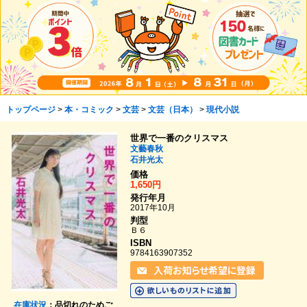
トップページ
>
本・コミック
>
文芸
>
文芸（日本）
>
現代小説
世界で一番のクリスマス
文藝春秋
石井光太
価格
1,650円
発行年月
2017年10月
判型
Ｂ６
ISBN
9784163907352
在庫状況
：品切れのためご