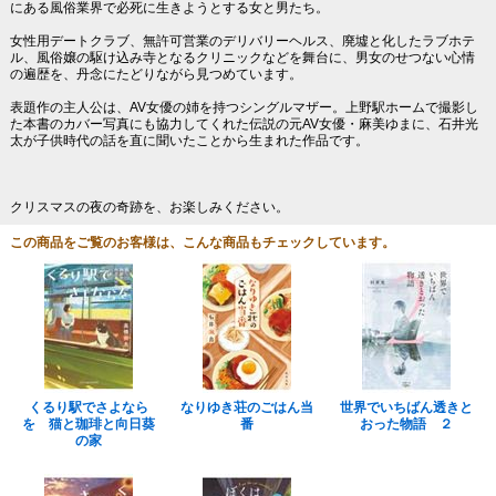
にある風俗業界で必死に生きようとする女と男たち。
女性用デートクラブ、無許可営業のデリバリーヘルス、廃墟と化したラブホテ
ル、風俗嬢の駆け込み寺となるクリニックなどを舞台に、男女のせつない心情
の遍歴を、丹念にたどりながら見つめています。
表題作の主人公は、AV女優の姉を持つシングルマザー。上野駅ホームで撮影し
た本書のカバー写真にも協力してくれた伝説の元AV女優・麻美ゆまに、石井光
太が子供時代の話を直に聞いたことから生まれた作品です。
クリスマスの夜の奇跡を、お楽しみください。
この商品をご覧のお客様は、こんな商品もチェックしています。
くるり駅でさよなら
なりゆき荘のごはん当
世界でいちばん透きと
を 猫と珈琲と向日葵
番
おった物語 ２
の家