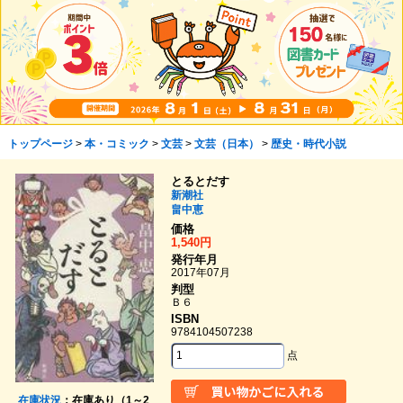
トップページ
>
本・コミック
>
文芸
>
文芸（日本）
>
歴史・時代小説
とるとだす
新潮社
畠中恵
価格
1,540円
発行年月
2017年07月
判型
Ｂ６
ISBN
9784104507238
点
在庫状況
：在庫あり（1～2