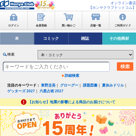
オンライン書店
【ホンヤクラブドットコム】
ログイン
会員登録
買い物かご
店舗一覧
ご利用ガイド
本
コミック
雑誌
その他商材
検索
詳細検索
注目のキーワード：
東野圭吾
｜
グローグー
｜
課題図書
｜
夏休みドリル
｜
ゲッターズ 2027
｜
六星占術 2027
【お知らせ】地震の影響による商品のお届けについて