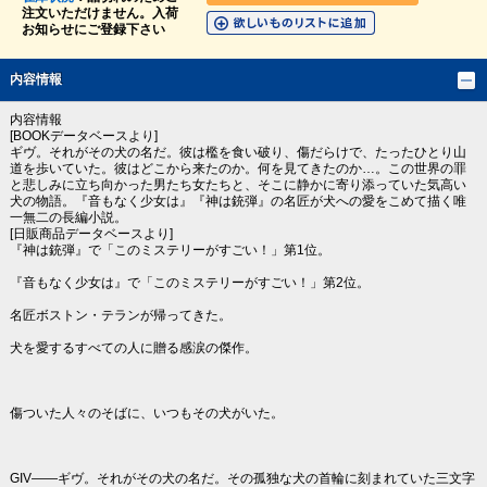
注文いただけません。入荷
お知らせにご登録下さい
内容情報
内容情報
[BOOKデータベースより]
ギヴ。それがその犬の名だ。彼は檻を食い破り、傷だらけで、たったひとり山
道を歩いていた。彼はどこから来たのか。何を見てきたのか…。この世界の罪
と悲しみに立ち向かった男たち女たちと、そこに静かに寄り添っていた気高い
犬の物語。『音もなく少女は』『神は銃弾』の名匠が犬への愛をこめて描く唯
一無二の長編小説。
[日販商品データベースより]
『神は銃弾』で「このミステリーがすごい！」第1位。
『音もなく少女は』で「このミステリーがすごい！」第2位。
名匠ボストン・テランが帰ってきた。
犬を愛するすべての人に贈る感涙の傑作。
傷ついた人々のそばに、いつもその犬がいた。
GIV――ギヴ。それがその犬の名だ。その孤独な犬の首輪に刻まれていた三文字