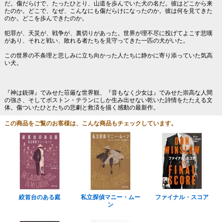
だ。傷だらけで、たったひとり、山道を歩んでいた犬の名だ。彼はどこから来
たのか。どこで、なぜ、こんなにも傷だらけになったのか。彼は何を見てきた
のか。どこを歩んできたのか。
犯罪が、天災が、戦争が、裏切りがあった。世界が理不尽に投げてよこす悲嘆
があり、それと戦い、敗れる者たちを見守ってきた一匹の犬がいた。
この世界の不条理と悲しみに立ち向かった人たちに静かに寄り添っていた気高
い犬。
『神は銃弾』でみせた荘厳な世界観、『音もなく少女は』でみせた崇高な人間
の強さ、そしてボストン・テランにしか生み出せない乾いた詩情をたたえる文
体。傷ついたひとたちの悲劇と救済を描く感動の最新作。
この商品をご覧のお客様は、こんな商品もチェックしています。
絞首台のある庭
私立探偵マニー・ムー
ファイナル・スコア
ン