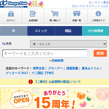
オンライン書店
【ホンヤクラブドットコム】
ログイン
会員登録
買い物かご
店舗一覧
ご利用ガイド
本
コミック
雑誌
その他商材
検索
詳細検索
注目のキーワード：
東野圭吾
｜
グローグー
｜
課題図書
｜
夏休みドリル
｜
ゲッターズ 2027
｜
十二国記【予約】
【ご案内】お盆期間の配送について