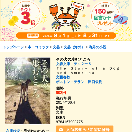
トップページ
>
本・コミック
>
文芸
>
文芸（海外）
>
海外の小説
その犬の歩むところ
文春文庫 テ１２ー５
Ｔｈｅ Ｓｔｏｒｙ ｏｆ ａ Ｄｏｇ
ａｎｄ Ａｍｅｒｉｃａ
文藝春秋
ボストン・テラン
田口俊樹
価格
902円
発行年月
2017年06月
判型
文庫
ISBN
9784167908775
在庫状況
：品切れのためご