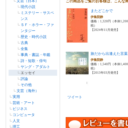
文芸（日本）
この商品をご覧のお客様は、こんな
現代小説
またどこかで
ミステリー・サスペ
伊集院静
ンス
価格：1,320円（本体1,20
ＳＦ・ホラー・ファ
税）
【2024年11月発売】
ンタジー
歴史・時代小説
古典
全集
旅だから出逢えた言葉
事典・書誌・年鑑
伊集院静
詩・短歌・俳句
価格：1,540円（本体1,40
ヤング・アダルト
税）
エッセイ
【2013年03月発売】
評論
その他
文芸（海外）
実用
ツイート
芸術・アート
ビジネス
コンピュータ
人文
理工