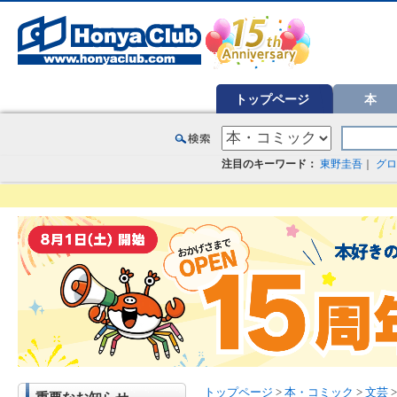
オンライン書店【ホンヤクラブ】はお好きな本屋での受け取りで送料無料！新刊予約・通販も。本（書籍）、雑誌、漫
トップページ
本
注目のキーワード：
東野圭吾
｜
グロ
トップページ
>
本・コミック
>
文芸