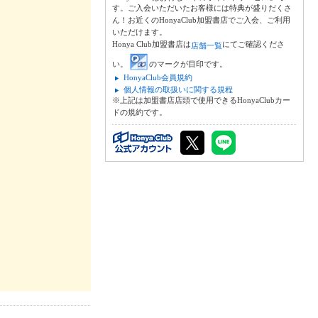
す。ご入会いただいたお客様には特典が盛りだくさ
ん！お近くのHonyaClub加盟書店でご入会、ご利用
いただけます。
Honya Club加盟書店は
にてご確認くださ
店舗一覧
い。
のマークが目印です。
HonyaClub会員規約
個人情報の取扱いに関する規程
※上記は加盟書店店頭で使用できるHonyaClubカー
ドの規約です。