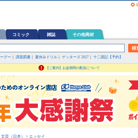
画（コミック）など在庫も充実
コミック
雑誌
その他商材
ーグー
｜
課題図書
｜
夏休みドリル
｜
ゲッターズ 2027
｜
十二国記【予約】
【ご案内】お盆期間の配送について
>
文芸（日本）
>
エッセイ