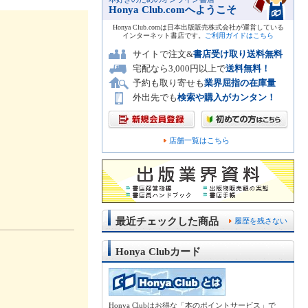
Honya Club.comへようこそ
Honya Club.comは日本出版販売株式会社が運営している
インターネット書店です。
ご利用ガイドはこちら
サイトで注文&
書店受け取り送料無料
宅配なら3,000円以上で
送料無料！
予約も取り寄せも
業界屈指の在庫量
外出先でも
検索や購入がカンタン！
店舗一覧はこちら
最近チェックした商品
履歴を残さない
Honya Clubカード
Honya Clubはお得な「本のポイントサービス」で