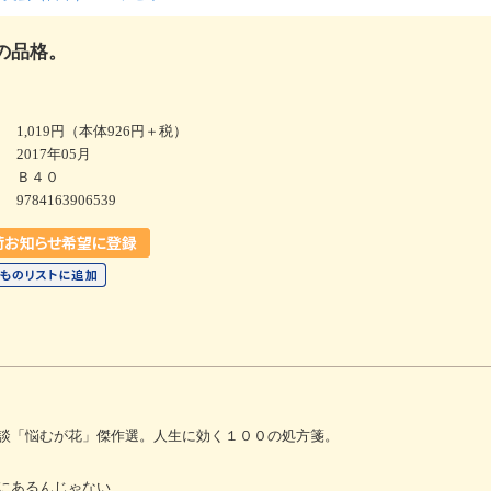
の品格。
1,019円（本体926円＋税）
2017年05月
Ｂ４０
9784163906539
談「悩むが花」傑作選。人生に効く１００の処方箋。
にあるんじゃない