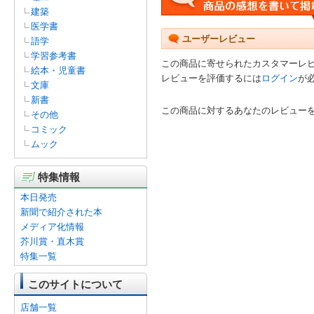
建築
医学書
ユーザーレビュー
語学
学習参考書
この商品に寄せられたカスタマーレ
絵本・児童書
レビューを評価するには
ログイン
が
文庫
新書
この商品に対するあなたのレビュー
その他
コミック
ムック
特集情報
本日発売
新聞で紹介された本
メディア化情報
芥川賞・直木賞
特集一覧
このサイトについて
店舗一覧