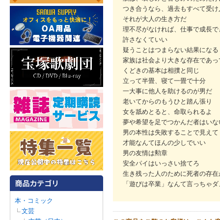
つき合うなら、過去もすべて受け
それが大人の生き方だ
理不尽がなければ、仕事で成長で
許さなくていい
疑うことはつまらない結果になる
家族は社会より大きな存在であっ
くどきの基本は相撲と同じ
立って半畳、寝て一畳で十分
一大事に他人を助けるのが男だ
老いてからのもうひと踏ん張り
女を舐めとると、命取られるよ
夢や希望を足でつかんだ者はいな
男の本性は失敗することで見えて
才能なんてほんの少しでいい
男の友情は勲章
安全パイはいっさい捨てろ
生き残った人のために死者の存在
「遊びは卒業」なんて言っちゃダ
本・コミック
文芸