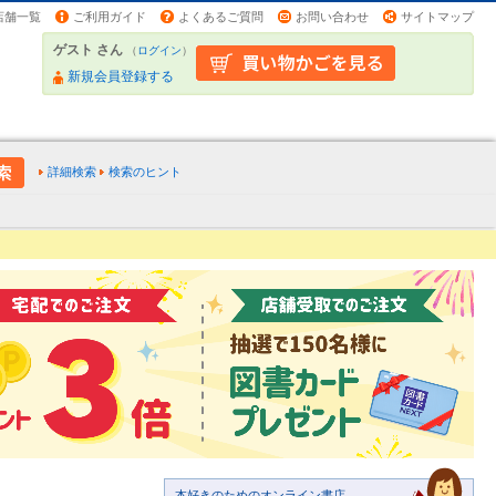
店舗一覧
ご利用ガイド
よくあるご質問
お問い合わせ
サイトマップ
ゲスト さん
（
ログイン
）
新規会員登録する
詳細検索
検索のヒント
本好きのためのオンライン書店