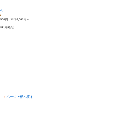
人
静
950円（本体4,500円＋
5年05月発売】
ページ上部へ戻る