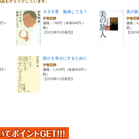
商品もチェックしています。
タダキ君、勉強してる？
美の旅
伊集院静
伊集院
0円＋
価格：748円（本体680円＋
価格：4,
税）
税）
【2025年01月発売】
【200
誰かを幸せにするために
伊集院静
0円＋
価格：1,019円（本体926円＋
税）
【2018年11月発売】