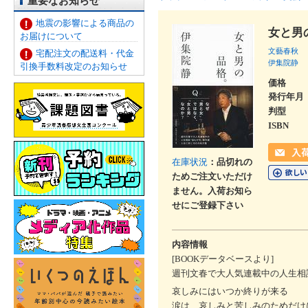
重要なお知らせ
地震の影響による商品の
女と男
お届けについて
文藝春秋
宅配注文の配送料・代金
伊集院静
引換手数料改定のお知らせ
価格
発行年月
判型
ISBN
在庫状況
：品切れの
ためご注文いただけ
ません。入荷お知ら
せにご登録下さい
内容情報
[BOOKデータベースより]
週刊文春で大人気連載中の人生相
哀しみにはいつか終りが来る
涙は、哀しみと苦しみのためだけ