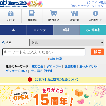
オンライン書店
【ホンヤクラブドットコム】
ログイン
会員登録
買い物かご
店舗一覧
ご利用ガイド
本
コミック
雑誌
その他商材
検索
詳細検索
注目のキーワード：
東野圭吾
｜
グローグー
｜
課題図書
｜
夏休みドリル
｜
ゲッターズ 2027
｜
十二国記【予約】
【ご案内】お盆期間の配送について