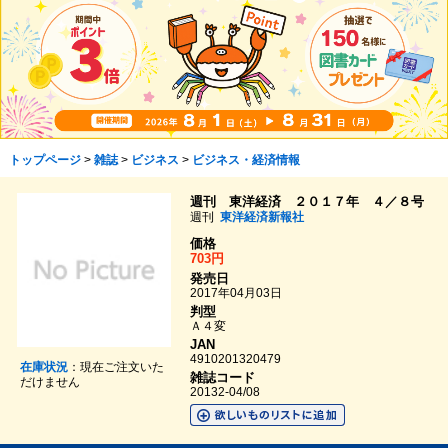
トップページ
>
雑誌
>
ビジネス
>
ビジネス・経済情報
週刊 東洋経済 ２０１７年 ４／８号
週刊
東洋経済新報社
価格
703円
発売日
2017年04月03日
判型
Ａ４変
JAN
4910201320479
在庫状況
：現在ご注文いた
雑誌コード
だけません
20132-04/08