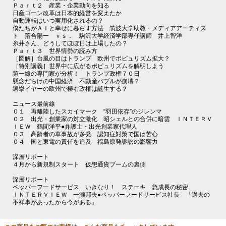
Ｐａｒｔ２ 産業・企業動向を知る
日産ゴーン改革は日本的経営を変えたか
自動運転はいつ実用化されるの？
僕たちがＡＩと幸せに暮らす方法 筑波大学助教・メディアアーティス
ト 落合陽一 ｖｓ． 駒沢大学経済学部専任講師 井上智洋
糸井さん、どうしてほぼ日は上場したの？
Ｐａｒｔ３ 世界情勢の読み方
［図解］台風の目はトランプ 欧州でポピュリズム拡大？
［特別講義］世界中に広がるポピュリズムを解明しよう
第一線の専門家が分析！ トランプ政権７０日
懸念だらけの中国経済 不動産バブルが崩壊？
選挙イヤーの欧州で極右政権は誕生する？
ニュース最前線
０１ 再離陸したスカイマーク “羽田依存”のジレンマ
０２ 出光・創業家の対立激化 昭シェルとの合併に暗雲 ＩＮＴＥＲＶ
ＩＥＷ 鶴間洋平●弁護士・出光創業家代理人
０３ 高齢者の車事故が多発 認知症対策で国は苦心
０４ 国と東電の責任を追及 福島原発訴訟の影響力
深層リポート
４月から新規制スタート 仮想通貨ブームの裏側
深層リポート
ペッパーフードサービス いきなり！ ステーキ 急成長の秘密
ＩＮＴＥＲＶＩＥＷ 一瀬邦夫●ペッパーフードサービス社長 「過去の
不祥事があったから今がある」