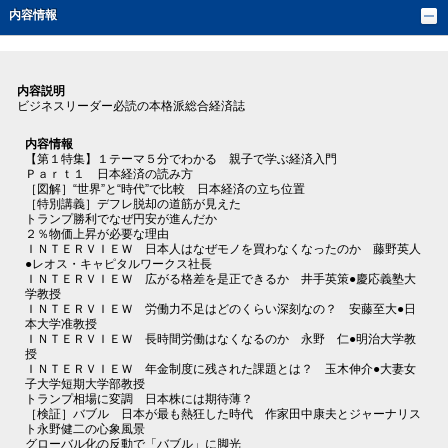
内容情報
内容説明
ビジネスリーダー必読の本格派総合経済誌
内容情報
【第１特集】１テーマ５分でわかる 親子で学ぶ経済入門
Ｐａｒｔ１ 日本経済の読み方
［図解］“世界”と“時代”で比較 日本経済の立ち位置
［特別講義］デフレ脱却の道筋が見えた
トランプ勝利でなぜ円安が進んだか
２％物価上昇が必要な理由
ＩＮＴＥＲＶＩＥＷ 日本人はなぜモノを買わなくなったのか 藤野英人
●レオス・キャピタルワークス社長
ＩＮＴＥＲＶＩＥＷ 広がる格差を是正できるか 井手英策●慶応義塾大
学教授
ＩＮＴＥＲＶＩＥＷ 労働力不足はどのくらい深刻なの？ 安藤至大●日
本大学准教授
ＩＮＴＥＲＶＩＥＷ 長時間労働はなくなるのか 永野 仁●明治大学教
授
ＩＮＴＥＲＶＩＥＷ 年金制度に残された課題とは？ 玉木伸介●大妻女
子大学短期大学部教授
トランプ相場に変調 日本株には期待薄？
［検証］バブル 日本が最も熱狂した時代 作家田中康夫とジャーナリス
ト永野健二の心象風景
グローバル化の反動で「バブル」に脚光