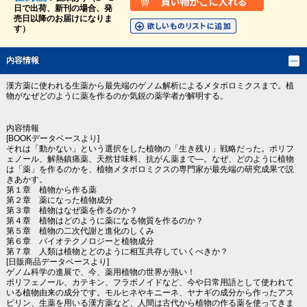
日で出荷、新刊の場合、発
売日以降のお届けになりま
す）
内容情報
漢方薬に使われる生薬から最先端のゲノム解析によるメタボロミクスまで。植
物がなぜどのように薬を作るのか気鋭の薬学者が解明する。
内容情報
[BOOKデータベースより]
それは「動かない」という選択をした植物の「生き残り」戦略だった。ポリフ
ェノール、解熱鎮痛薬、天然甘味料、抗がん薬まで―。なぜ、どのように植物
は「薬」を作るのかを、植物メタボロミクスの専門家が最先端の研究成果で説
きあかす。
第１章 植物から作る薬
第２章 薬になった植物成分
第３章 植物はなぜ薬を作るのか？
第４章 植物はどのように薬になる物質を作るのか？
第５章 植物の二次代謝と進化のしくみ
第６章 バイオテクノロジーと植物成分
第７章 人類は植物とどのように相互共存していくべきか？
[日販商品データベースより]
ゲノム科学の進展で、今、薬用植物の世界が熱い！
ポリフェノール、カテキン、フラボノイドなど、今や日常用語として使われて
いる植物由来の成分です。モルヒネやキニーネ、ヤナギの成分から作ったアス
ピリン、生薬を用いる漢方薬など、人間は古代から植物の作る薬を使ってきま