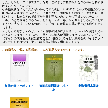
した。しかし、つい最近まで、なぜ、どのように植物が薬を作るのかは解明さ
れていなかったのです。
その根源的なメカニズムがわかってきたのは、2000年代に入って植物のゲノム
配列が決定されてからのこと。「動かない」選択をした植物が「生き残り」戦
略として、動物などの捕食者から身を守るため、いかに巧妙なシステムで
「毒」のある成分を作るのか。しかも、その「毒」から自らを守るためにどの
ような方法を採っているのか。その「毒」には抗がん薬の元となる成分も含ま
れます。
そうした巧緻なしくみが、ゲノム科学の発展により遺伝子レベルで突き止めら
れるようになってきました。中国からの輸入が困難になりつつあるカンゾウ
（甘草）の成分も人工的に作ることが可能になるなど、最先端のバイオテクノ
ロジーにも触れつつ、驚くべき植物の戦略を明らかにします。
この商品をご覧のお客様は、こんな商品もチェックしています。
植物色素フラボノイド
落葉広葉樹図譜 机上
北海道樹木図譜
版