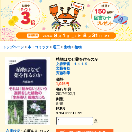
トップページ
>
本・コミック
>
理工
>
生物
>
植物
植物はなぜ薬を作るのか
文春新書 １１１９
文藝春秋
斉藤和季
価格
1,045円
発行年月
2017年02月
判型
新書
ISBN
9784166611195
点
在庫状況
：在庫あり（1～2