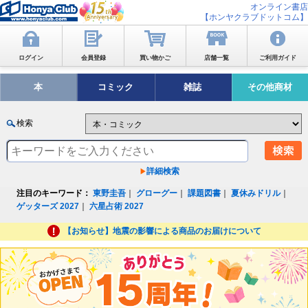
オンライン書店
【ホンヤクラブドットコム】
ログイン
会員登録
買い物かご
店舗一覧
ご利用ガイド
本
コミック
雑誌
その他商材
検索
詳細検索
注目のキーワード：
東野圭吾
｜
グローグー
｜
課題図書
｜
夏休みドリル
｜
ゲッターズ 2027
｜
六星占術 2027
【お知らせ】地震の影響による商品のお届けについて